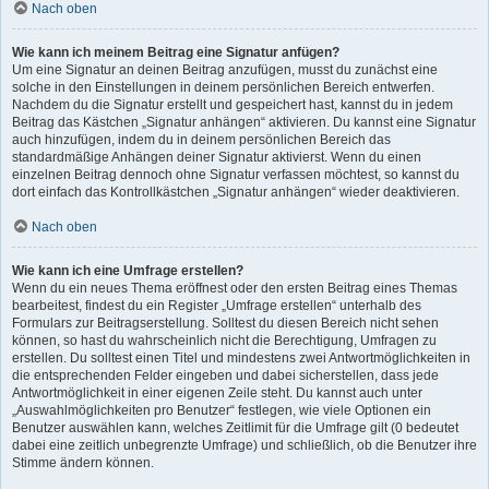
Nach oben
Wie kann ich meinem Beitrag eine Signatur anfügen?
Um eine Signatur an deinen Beitrag anzufügen, musst du zunächst eine
solche in den Einstellungen in deinem persönlichen Bereich entwerfen.
Nachdem du die Signatur erstellt und gespeichert hast, kannst du in jedem
Beitrag das Kästchen „Signatur anhängen“ aktivieren. Du kannst eine Signatur
auch hinzufügen, indem du in deinem persönlichen Bereich das
standardmäßige Anhängen deiner Signatur aktivierst. Wenn du einen
einzelnen Beitrag dennoch ohne Signatur verfassen möchtest, so kannst du
dort einfach das Kontrollkästchen „Signatur anhängen“ wieder deaktivieren.
Nach oben
Wie kann ich eine Umfrage erstellen?
Wenn du ein neues Thema eröffnest oder den ersten Beitrag eines Themas
bearbeitest, findest du ein Register „Umfrage erstellen“ unterhalb des
Formulars zur Beitragserstellung. Solltest du diesen Bereich nicht sehen
können, so hast du wahrscheinlich nicht die Berechtigung, Umfragen zu
erstellen. Du solltest einen Titel und mindestens zwei Antwortmöglichkeiten in
die entsprechenden Felder eingeben und dabei sicherstellen, dass jede
Antwortmöglichkeit in einer eigenen Zeile steht. Du kannst auch unter
„Auswahlmöglichkeiten pro Benutzer“ festlegen, wie viele Optionen ein
Benutzer auswählen kann, welches Zeitlimit für die Umfrage gilt (0 bedeutet
dabei eine zeitlich unbegrenzte Umfrage) und schließlich, ob die Benutzer ihre
Stimme ändern können.