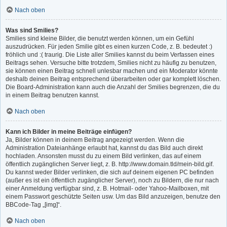
Nach oben
Was sind Smilies?
Smilies sind kleine Bilder, die benutzt werden können, um ein Gefühl
auszudrücken. Für jeden Smilie gibt es einen kurzen Code, z. B. bedeutet :)
fröhlich und :( traurig. Die Liste aller Smilies kannst du beim Verfassen eines
Beitrags sehen. Versuche bitte trotzdem, Smilies nicht zu häufig zu benutzen,
sie können einen Beitrag schnell unlesbar machen und ein Moderator könnte
deshalb deinen Beitrag entsprechend überarbeiten oder gar komplett löschen.
Die Board-Administration kann auch die Anzahl der Smilies begrenzen, die du
in einem Beitrag benutzen kannst.
Nach oben
Kann ich Bilder in meine Beiträge einfügen?
Ja, Bilder können in deinem Beitrag angezeigt werden. Wenn die
Administration Dateianhänge erlaubt hat, kannst du das Bild auch direkt
hochladen. Ansonsten musst du zu einem Bild verlinken, das auf einem
öffentlich zugänglichen Server liegt, z. B. http://www.domain.tld/mein-bild.gif.
Du kannst weder Bilder verlinken, die sich auf deinem eigenen PC befinden
(außer es ist ein öffentlich zugänglicher Server), noch zu Bildern, die nur nach
einer Anmeldung verfügbar sind, z. B. Hotmail- oder Yahoo-Mailboxen, mit
einem Passwort geschützte Seiten usw. Um das Bild anzuzeigen, benutze den
BBCode-Tag „[img]“.
Nach oben