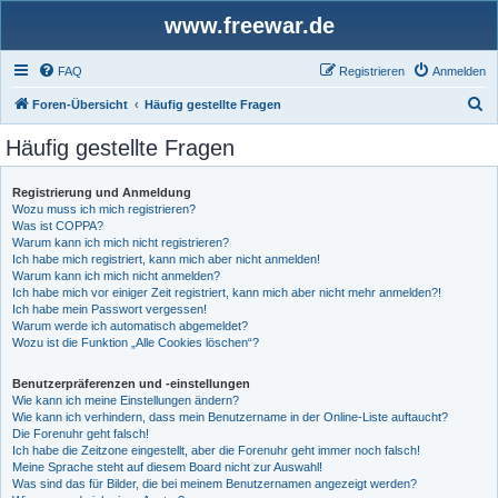
www.freewar.de
FAQ
Registrieren
Anmelden
S
Foren-Übersicht
Häufig gestellte Fragen
u
Häufig gestellte Fragen
c
h
Registrierung und Anmeldung
Wozu muss ich mich registrieren?
e
Was ist COPPA?
Warum kann ich mich nicht registrieren?
Ich habe mich registriert, kann mich aber nicht anmelden!
Warum kann ich mich nicht anmelden?
Ich habe mich vor einiger Zeit registriert, kann mich aber nicht mehr anmelden?!
Ich habe mein Passwort vergessen!
Warum werde ich automatisch abgemeldet?
Wozu ist die Funktion „Alle Cookies löschen“?
Benutzerpräferenzen und -einstellungen
Wie kann ich meine Einstellungen ändern?
Wie kann ich verhindern, dass mein Benutzername in der Online-Liste auftaucht?
Die Forenuhr geht falsch!
Ich habe die Zeitzone eingestellt, aber die Forenuhr geht immer noch falsch!
Meine Sprache steht auf diesem Board nicht zur Auswahl!
Was sind das für Bilder, die bei meinem Benutzernamen angezeigt werden?