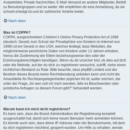
Avatarbilder, Private Nachrichten, E-Mail-Versand an andere Mitglieder, Beitritt
zu Benutzergruppen und so weiter. Wir empfehlen dir eine Anmeldung, da sie
schnell erledigt ist und dir zahlreiche Vorteile bietet.
Nach oben
Was ist COPPA?
COPPA, ausgeschrieben Children’s Online Privacy Protection Act of 1998
(deutsch: Gesetz zum Schutz der Privatsphäre von Kindern im Internet von
1998) ist ein Gesetz in den USA, welches festlegt, dass Websites, die
möglicherweise persönliche Daten von Kindern unter 13 Jahren erheben,
hierzu die Zustimmung der Eltern beziehungsweise des oder der
Erziehungsberechtigten benötigen. Wenn du dir unsicher bist, ob dies auf dich
oder die Website, auf der du dich zu registrieren versuchst, zutrifft, ziehe einen
rechtlichen Beistand zu Rate. Bitte beachte, dass phpBB Limited und der
Besitzer dieses Boards keine Rechtsberatung anbieten kann und nicht die
Anlaufstelle für Rechtsangelegenheiten jeglicher Art ist; außer solchen, die
unter der Frage „An wen soll ich mich wenden, falls es Beschwerden oder
juristische Anfragen zu diesem Forum gibt?“ behandelt werden.
Nach oben
Warum kann ich mich nicht registrieren?
Es kann sein, dass die Board-Administration die Registrierung komplett
ausgeschaltet hat, damit sich keine neuen Benutzer mehr anmelden können.
Es könnte auch sein, dass deine IP-Adresse oder der Benutzername, mit dem
du dich registrieren möchtest, gesperrt wurden. Um Hilfe zu erhalten, wende