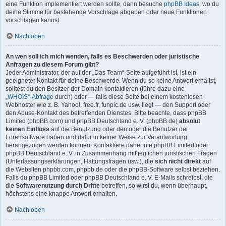
eine Funktion implementiert werden sollte, dann besuche
phpBB Ideas
, wo du
deine Stimme für bestehende Vorschläge abgeben oder neue Funktionen
vorschlagen kannst.
Nach oben
An wen soll ich mich wenden, falls es Beschwerden oder juristische
Anfragen zu diesem Forum gibt?
Jeder Administrator, der auf der „Das Team“-Seite aufgeführt ist, ist ein
geeigneter Kontakt für deine Beschwerde. Wenn du so keine Antwort erhältst,
solltest du den Besitzer der Domain kontaktieren (führe dazu eine
„WHOIS“-Abfrage
durch) oder — falls diese Seite bei einem kostenlosen
Webhoster wie z. B. Yahoo!, free.fr, funpic.de usw. liegt — den Support oder
den Abuse-Kontakt des betreffenden Dienstes. Bitte beachte, dass phpBB
Limited (phpBB.com) und phpBB Deutschland e. V. (phpBB.de)
absolut
keinen Einfluss
auf die Benutzung oder den oder die Benutzer der
Forensoftware haben und dafür in keiner Weise zur Verantwortung
herangezogen werden können. Kontaktiere daher nie phpBB Limited oder
phpBB Deutschland e. V. in Zusammenhang mit jeglichen juristischen Fragen
(Unterlassungserklärungen, Haftungsfragen usw.), die
sich nicht direkt
auf
die Websiten phpbb.com, phpbb.de oder die phpBB-Software selbst beziehen.
Falls du phpBB Limited oder phpBB Deutschland e. V. E-Mails schreibst, die
die
Softwarenutzung durch Dritte
betreffen, so wirst du, wenn überhaupt,
höchstens eine knappe Antwort erhalten.
Nach oben