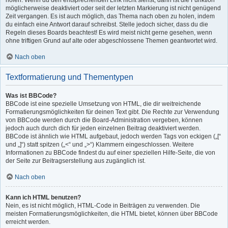
holen. Wenn du den entsprechenden Link nicht siehst, dann ist die Funktion
möglicherweise deaktiviert oder seit der letzten Markierung ist nicht genügend
Zeit vergangen. Es ist auch möglich, das Thema nach oben zu holen, indem
du einfach eine Antwort darauf schreibst. Stelle jedoch sicher, dass du die
Regeln dieses Boards beachtest! Es wird meist nicht gerne gesehen, wenn
ohne triftigen Grund auf alte oder abgeschlossene Themen geantwortet wird.
Nach oben
Textformatierung und Thementypen
Was ist BBCode?
BBCode ist eine spezielle Umsetzung von HTML, die dir weitreichende
Formatierungsmöglichkeiten für deinen Text gibt. Die Rechte zur Verwendung
von BBCode werden durch die Board-Administration vergeben, können
jedoch auch durch dich für jeden einzelnen Beitrag deaktiviert werden.
BBCode ist ähnlich wie HTML aufgebaut, jedoch werden Tags von eckigen („[“
und „]“) statt spitzen („<“ und „>“) Klammern eingeschlossen. Weitere
Informationen zu BBCode findest du auf einer speziellen Hilfe-Seite, die von
der Seite zur Beitragserstellung aus zugänglich ist.
Nach oben
Kann ich HTML benutzen?
Nein, es ist nicht möglich, HTML-Code in Beiträgen zu verwenden. Die
meisten Formatierungsmöglichkeiten, die HTML bietet, können über BBCode
erreicht werden.