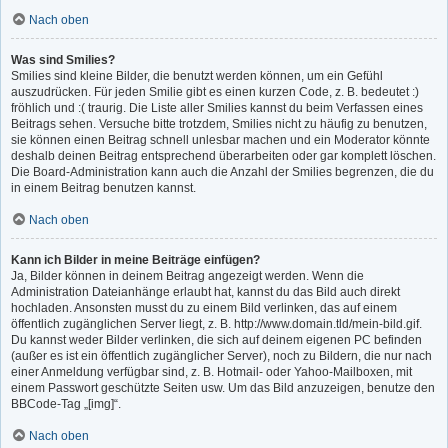
Nach oben
Was sind Smilies?
Smilies sind kleine Bilder, die benutzt werden können, um ein Gefühl
auszudrücken. Für jeden Smilie gibt es einen kurzen Code, z. B. bedeutet :)
fröhlich und :( traurig. Die Liste aller Smilies kannst du beim Verfassen eines
Beitrags sehen. Versuche bitte trotzdem, Smilies nicht zu häufig zu benutzen,
sie können einen Beitrag schnell unlesbar machen und ein Moderator könnte
deshalb deinen Beitrag entsprechend überarbeiten oder gar komplett löschen.
Die Board-Administration kann auch die Anzahl der Smilies begrenzen, die du
in einem Beitrag benutzen kannst.
Nach oben
Kann ich Bilder in meine Beiträge einfügen?
Ja, Bilder können in deinem Beitrag angezeigt werden. Wenn die
Administration Dateianhänge erlaubt hat, kannst du das Bild auch direkt
hochladen. Ansonsten musst du zu einem Bild verlinken, das auf einem
öffentlich zugänglichen Server liegt, z. B. http://www.domain.tld/mein-bild.gif.
Du kannst weder Bilder verlinken, die sich auf deinem eigenen PC befinden
(außer es ist ein öffentlich zugänglicher Server), noch zu Bildern, die nur nach
einer Anmeldung verfügbar sind, z. B. Hotmail- oder Yahoo-Mailboxen, mit
einem Passwort geschützte Seiten usw. Um das Bild anzuzeigen, benutze den
BBCode-Tag „[img]“.
Nach oben