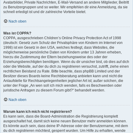
Avatarbilder, Private Nachrichten, E-Mail-Versand an andere Mitglieder, Beitritt
zu Benutzergruppen und so weiter. Wir empfehlen dir eine Anmeldung, da sie
schnell erledigt ist und dir zahlreiche Vorteile bietet.
Nach oben
Was ist COPPA?
COPPA, ausgeschrieben Children’s Online Privacy Protection Act of 1998
(deutsch: Gesetz zum Schutz der Privatsphäre von Kindern im Internet von
1998) ist ein Gesetz in den USA, welches festlegt, dass Websites, die
möglicherweise persönliche Daten von Kindern unter 13 Jahren erheben,
hierzu die Zustimmung der Eltern beziehungsweise des oder der
Erziehungsberechtigten benötigen. Wenn du dir unsicher bist, ob dies auf dich
oder die Website, auf der du dich zu registrieren versuchst, zutrifft, ziehe einen
rechtlichen Beistand zu Rate. Bitte beachte, dass phpBB Limited und der
Besitzer dieses Boards keine Rechtsberatung anbieten kann und nicht die
Anlaufstelle für Rechtsangelegenheiten jeglicher Art ist; außer solchen, die
unter der Frage „An wen soll ich mich wenden, falls es Beschwerden oder
juristische Anfragen zu diesem Forum gibt?“ behandelt werden.
Nach oben
Warum kann ich mich nicht registrieren?
Es kann sein, dass die Board-Administration die Registrierung komplett
ausgeschaltet hat, damit sich keine neuen Benutzer mehr anmelden können.
Es könnte auch sein, dass deine IP-Adresse oder der Benutzername, mit dem
du dich registrieren möchtest, gesperrt wurden. Um Hilfe zu erhalten, wende