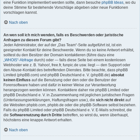
eine Funktion implementiert werden sollte, dann besuche
phpBB Ideas
, wo du
deine Stimme für bestehende Vorschläge abgeben oder neue Funktionen
vorschlagen kannst.
Nach oben
An wen soll ich mich wenden, falls es Beschwerden oder juristische
Anfragen zu diesem Forum gibt?
Jeder Administrator, der auf der „Das Team“-Seite aufgeführt ist, ist ein
geeigneter Kontakt für deine Beschwerde. Wenn du so keine Antwort erhältst,
solltest du den Besitzer der Domain kontaktieren (führe dazu eine
„WHOIS“-Abfrage
durch) oder — falls diese Seite bei einem kostenlosen
Webhoster wie z. B. Yahoo!, free.fr, funpic.de usw. liegt — den Support oder
den Abuse-Kontakt des betreffenden Dienstes. Bitte beachte, dass phpBB
Limited (phpBB.com) und phpBB Deutschland e. V. (phpBB.de)
absolut
keinen Einfluss
auf die Benutzung oder den oder die Benutzer der
Forensoftware haben und dafür in keiner Weise zur Verantwortung
herangezogen werden können. Kontaktiere daher nie phpBB Limited oder
phpBB Deutschland e. V. in Zusammenhang mit jeglichen juristischen Fragen
(Unterlassungserklärungen, Haftungsfragen usw.), die
sich nicht direkt
auf
die Websiten phpbb.com, phpbb.de oder die phpBB-Software selbst beziehen.
Falls du phpBB Limited oder phpBB Deutschland e. V. E-Mails schreibst, die
die
Softwarenutzung durch Dritte
betreffen, so wirst du, wenn überhaupt,
höchstens eine knappe Antwort erhalten.
Nach oben