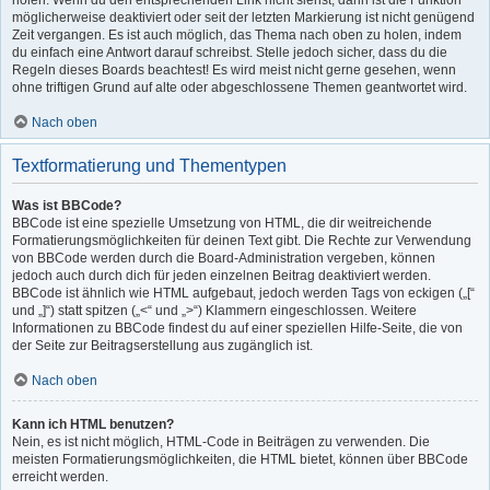
holen. Wenn du den entsprechenden Link nicht siehst, dann ist die Funktion
möglicherweise deaktiviert oder seit der letzten Markierung ist nicht genügend
Zeit vergangen. Es ist auch möglich, das Thema nach oben zu holen, indem
du einfach eine Antwort darauf schreibst. Stelle jedoch sicher, dass du die
Regeln dieses Boards beachtest! Es wird meist nicht gerne gesehen, wenn
ohne triftigen Grund auf alte oder abgeschlossene Themen geantwortet wird.
Nach oben
Textformatierung und Thementypen
Was ist BBCode?
BBCode ist eine spezielle Umsetzung von HTML, die dir weitreichende
Formatierungsmöglichkeiten für deinen Text gibt. Die Rechte zur Verwendung
von BBCode werden durch die Board-Administration vergeben, können
jedoch auch durch dich für jeden einzelnen Beitrag deaktiviert werden.
BBCode ist ähnlich wie HTML aufgebaut, jedoch werden Tags von eckigen („[“
und „]“) statt spitzen („<“ und „>“) Klammern eingeschlossen. Weitere
Informationen zu BBCode findest du auf einer speziellen Hilfe-Seite, die von
der Seite zur Beitragserstellung aus zugänglich ist.
Nach oben
Kann ich HTML benutzen?
Nein, es ist nicht möglich, HTML-Code in Beiträgen zu verwenden. Die
meisten Formatierungsmöglichkeiten, die HTML bietet, können über BBCode
erreicht werden.