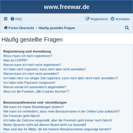
www.freewar.de
FAQ
Registrieren
Anmelden
S
Foren-Übersicht
Häufig gestellte Fragen
u
Häufig gestellte Fragen
c
h
Registrierung und Anmeldung
Wozu muss ich mich registrieren?
e
Was ist COPPA?
Warum kann ich mich nicht registrieren?
Ich habe mich registriert, kann mich aber nicht anmelden!
Warum kann ich mich nicht anmelden?
Ich habe mich vor einiger Zeit registriert, kann mich aber nicht mehr anmelden?!
Ich habe mein Passwort vergessen!
Warum werde ich automatisch abgemeldet?
Wozu ist die Funktion „Alle Cookies löschen“?
Benutzerpräferenzen und -einstellungen
Wie kann ich meine Einstellungen ändern?
Wie kann ich verhindern, dass mein Benutzername in der Online-Liste auftaucht?
Die Forenuhr geht falsch!
Ich habe die Zeitzone eingestellt, aber die Forenuhr geht immer noch falsch!
Meine Sprache steht auf diesem Board nicht zur Auswahl!
Was sind das für Bilder, die bei meinem Benutzernamen angezeigt werden?