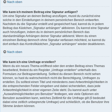
Nach oben
Wie kann ich meinem Beitrag eine Signatur anfügen?
Um eine Signatur an deinen Beitrag anzufügen, musst du zunächst eine
solche in den Einstellungen in deinem persönlichen Bereich entwerfen.
Nachdem du die Signatur erstellt und gespeichert hast, kannst du in jedem
Beitrag das Kästchen „Signatur anhängen“ aktivieren. Du kannst eine Signatur
auch hinzufügen, indem du in deinem persönlichen Bereich das
standardmäßige Anhängen deiner Signatur aktivierst. Wenn du einen
einzelnen Beitrag dennoch ohne Signatur verfassen möchtest, so kannst du
dort einfach das Kontrollkästchen „Signatur anhängen“ wieder deaktivieren.
Nach oben
Wie kann ich eine Umfrage erstellen?
Wenn du ein neues Thema eröffnest oder den ersten Beitrag eines Themas
bearbeitest, findest du ein Register „Umfrage erstellen“ unterhalb des
Formulars zur Beitragserstellung. Solltest du diesen Bereich nicht sehen
können, so hast du wahrscheinlich nicht die Berechtigung, Umfragen zu
erstellen. Du solltest einen Titel und mindestens zwei Antwortmöglichkeiten in
die entsprechenden Felder eingeben und dabei sicherstellen, dass jede
Antwortmöglichkeit in einer eigenen Zeile steht. Du kannst auch unter
„Auswahlmöglichkeiten pro Benutzer“ festlegen, wie viele Optionen ein
Benutzer auswählen kann, welches Zeitlimit für die Umfrage gilt (0 bedeutet
dabei eine zeitlich unbegrenzte Umfrage) und schließlich, ob die Benutzer ihre
Stimme ändern können.