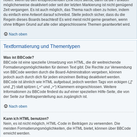
holen. Wenn du den entsprechenden Link nicht siehst, dann ist die Funktion
möglicherweise deaktiviert oder seit der letzten Markierung ist nicht genügend
Zeit vergangen. Es ist auch möglich, das Thema nach oben zu holen, indem
du einfach eine Antwort darauf schreibst. Stelle jedoch sicher, dass du die
Regeln dieses Boards beachtest! Es wird meist nicht gerne gesehen, wenn
ohne triftigen Grund auf alte oder abgeschlossene Themen geantwortet wird.
Nach oben
Textformatierung und Thementypen
Was ist BBCode?
BBCode ist eine spezielle Umsetzung von HTML, die dir weitreichende
Formatierungsmöglichkeiten für deinen Text gibt. Die Rechte zur Verwendung
von BBCode werden durch die Board-Administration vergeben, können
jedoch auch durch dich für jeden einzelnen Beitrag deaktiviert werden.
BBCode ist ähnlich wie HTML aufgebaut, jedoch werden Tags von eckigen („[“
und „]“) statt spitzen („<“ und „>“) Klammern eingeschlossen. Weitere
Informationen zu BBCode findest du auf einer speziellen Hilfe-Seite, die von
der Seite zur Beitragserstellung aus zugänglich ist.
Nach oben
Kann ich HTML benutzen?
Nein, es ist nicht möglich, HTML-Code in Beiträgen zu verwenden. Die
meisten Formatierungsmöglichkeiten, die HTML bietet, können über BBCode
erreicht werden.