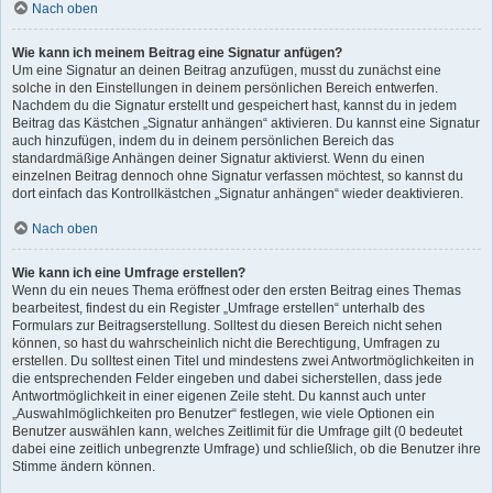
Nach oben
Wie kann ich meinem Beitrag eine Signatur anfügen?
Um eine Signatur an deinen Beitrag anzufügen, musst du zunächst eine
solche in den Einstellungen in deinem persönlichen Bereich entwerfen.
Nachdem du die Signatur erstellt und gespeichert hast, kannst du in jedem
Beitrag das Kästchen „Signatur anhängen“ aktivieren. Du kannst eine Signatur
auch hinzufügen, indem du in deinem persönlichen Bereich das
standardmäßige Anhängen deiner Signatur aktivierst. Wenn du einen
einzelnen Beitrag dennoch ohne Signatur verfassen möchtest, so kannst du
dort einfach das Kontrollkästchen „Signatur anhängen“ wieder deaktivieren.
Nach oben
Wie kann ich eine Umfrage erstellen?
Wenn du ein neues Thema eröffnest oder den ersten Beitrag eines Themas
bearbeitest, findest du ein Register „Umfrage erstellen“ unterhalb des
Formulars zur Beitragserstellung. Solltest du diesen Bereich nicht sehen
können, so hast du wahrscheinlich nicht die Berechtigung, Umfragen zu
erstellen. Du solltest einen Titel und mindestens zwei Antwortmöglichkeiten in
die entsprechenden Felder eingeben und dabei sicherstellen, dass jede
Antwortmöglichkeit in einer eigenen Zeile steht. Du kannst auch unter
„Auswahlmöglichkeiten pro Benutzer“ festlegen, wie viele Optionen ein
Benutzer auswählen kann, welches Zeitlimit für die Umfrage gilt (0 bedeutet
dabei eine zeitlich unbegrenzte Umfrage) und schließlich, ob die Benutzer ihre
Stimme ändern können.