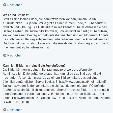
Nach oben
Was sind Smilies?
Smilies sind kleine Bilder, die benutzt werden können, um ein Gefühl
auszudrücken. Für jeden Smilie gibt es einen kurzen Code, z. B. bedeutet :)
fröhlich und :( traurig. Die Liste aller Smilies kannst du beim Verfassen eines
Beitrags sehen. Versuche bitte trotzdem, Smilies nicht zu häufig zu benutzen,
sie können einen Beitrag schnell unlesbar machen und ein Moderator könnte
deshalb deinen Beitrag entsprechend überarbeiten oder gar komplett löschen.
Die Board-Administration kann auch die Anzahl der Smilies begrenzen, die du
in einem Beitrag benutzen kannst.
Nach oben
Kann ich Bilder in meine Beiträge einfügen?
Ja, Bilder können in deinem Beitrag angezeigt werden. Wenn die
Administration Dateianhänge erlaubt hat, kannst du das Bild auch direkt
hochladen. Ansonsten musst du zu einem Bild verlinken, das auf einem
öffentlich zugänglichen Server liegt, z. B. http://www.domain.tld/mein-bild.gif.
Du kannst weder Bilder verlinken, die sich auf deinem eigenen PC befinden
(außer es ist ein öffentlich zugänglicher Server), noch zu Bildern, die nur nach
einer Anmeldung verfügbar sind, z. B. Hotmail- oder Yahoo-Mailboxen, mit
einem Passwort geschützte Seiten usw. Um das Bild anzuzeigen, benutze den
BBCode-Tag „[img]“.
Nach oben