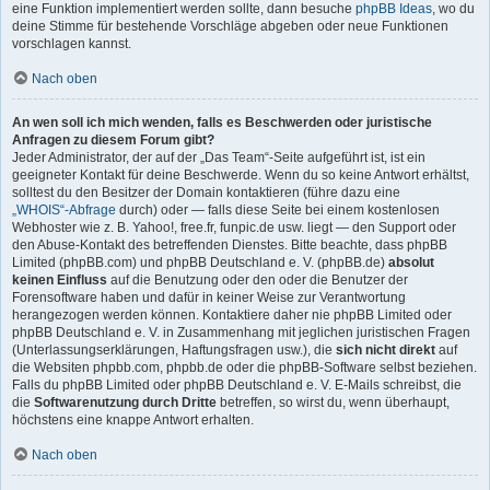
eine Funktion implementiert werden sollte, dann besuche
phpBB Ideas
, wo du
deine Stimme für bestehende Vorschläge abgeben oder neue Funktionen
vorschlagen kannst.
Nach oben
An wen soll ich mich wenden, falls es Beschwerden oder juristische
Anfragen zu diesem Forum gibt?
Jeder Administrator, der auf der „Das Team“-Seite aufgeführt ist, ist ein
geeigneter Kontakt für deine Beschwerde. Wenn du so keine Antwort erhältst,
solltest du den Besitzer der Domain kontaktieren (führe dazu eine
„WHOIS“-Abfrage
durch) oder — falls diese Seite bei einem kostenlosen
Webhoster wie z. B. Yahoo!, free.fr, funpic.de usw. liegt — den Support oder
den Abuse-Kontakt des betreffenden Dienstes. Bitte beachte, dass phpBB
Limited (phpBB.com) und phpBB Deutschland e. V. (phpBB.de)
absolut
keinen Einfluss
auf die Benutzung oder den oder die Benutzer der
Forensoftware haben und dafür in keiner Weise zur Verantwortung
herangezogen werden können. Kontaktiere daher nie phpBB Limited oder
phpBB Deutschland e. V. in Zusammenhang mit jeglichen juristischen Fragen
(Unterlassungserklärungen, Haftungsfragen usw.), die
sich nicht direkt
auf
die Websiten phpbb.com, phpbb.de oder die phpBB-Software selbst beziehen.
Falls du phpBB Limited oder phpBB Deutschland e. V. E-Mails schreibst, die
die
Softwarenutzung durch Dritte
betreffen, so wirst du, wenn überhaupt,
höchstens eine knappe Antwort erhalten.
Nach oben