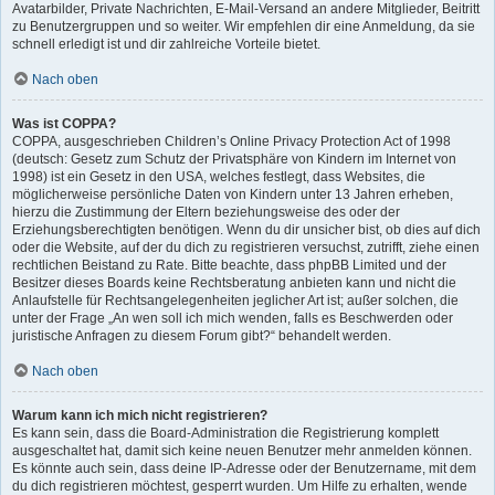
Avatarbilder, Private Nachrichten, E-Mail-Versand an andere Mitglieder, Beitritt
zu Benutzergruppen und so weiter. Wir empfehlen dir eine Anmeldung, da sie
schnell erledigt ist und dir zahlreiche Vorteile bietet.
Nach oben
Was ist COPPA?
COPPA, ausgeschrieben Children’s Online Privacy Protection Act of 1998
(deutsch: Gesetz zum Schutz der Privatsphäre von Kindern im Internet von
1998) ist ein Gesetz in den USA, welches festlegt, dass Websites, die
möglicherweise persönliche Daten von Kindern unter 13 Jahren erheben,
hierzu die Zustimmung der Eltern beziehungsweise des oder der
Erziehungsberechtigten benötigen. Wenn du dir unsicher bist, ob dies auf dich
oder die Website, auf der du dich zu registrieren versuchst, zutrifft, ziehe einen
rechtlichen Beistand zu Rate. Bitte beachte, dass phpBB Limited und der
Besitzer dieses Boards keine Rechtsberatung anbieten kann und nicht die
Anlaufstelle für Rechtsangelegenheiten jeglicher Art ist; außer solchen, die
unter der Frage „An wen soll ich mich wenden, falls es Beschwerden oder
juristische Anfragen zu diesem Forum gibt?“ behandelt werden.
Nach oben
Warum kann ich mich nicht registrieren?
Es kann sein, dass die Board-Administration die Registrierung komplett
ausgeschaltet hat, damit sich keine neuen Benutzer mehr anmelden können.
Es könnte auch sein, dass deine IP-Adresse oder der Benutzername, mit dem
du dich registrieren möchtest, gesperrt wurden. Um Hilfe zu erhalten, wende