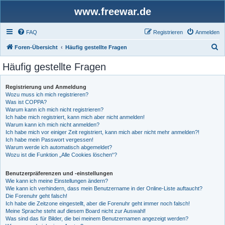
www.freewar.de
FAQ
Registrieren
Anmelden
S
Foren-Übersicht
Häufig gestellte Fragen
u
Häufig gestellte Fragen
c
h
Registrierung und Anmeldung
Wozu muss ich mich registrieren?
e
Was ist COPPA?
Warum kann ich mich nicht registrieren?
Ich habe mich registriert, kann mich aber nicht anmelden!
Warum kann ich mich nicht anmelden?
Ich habe mich vor einiger Zeit registriert, kann mich aber nicht mehr anmelden?!
Ich habe mein Passwort vergessen!
Warum werde ich automatisch abgemeldet?
Wozu ist die Funktion „Alle Cookies löschen“?
Benutzerpräferenzen und -einstellungen
Wie kann ich meine Einstellungen ändern?
Wie kann ich verhindern, dass mein Benutzername in der Online-Liste auftaucht?
Die Forenuhr geht falsch!
Ich habe die Zeitzone eingestellt, aber die Forenuhr geht immer noch falsch!
Meine Sprache steht auf diesem Board nicht zur Auswahl!
Was sind das für Bilder, die bei meinem Benutzernamen angezeigt werden?