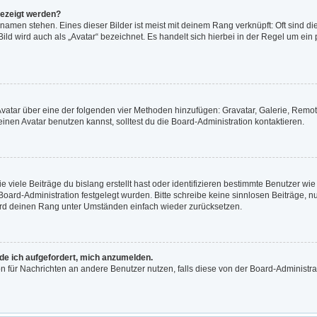
gezeigt werden?
namen stehen. Eines dieser Bilder ist meist mit deinem Rang verknüpft: Oft sind di
ld wird auch als „Avatar“ bezeichnet. Es handelt sich hierbei in der Regel um ein
n Avatar über eine der folgenden vier Methoden hinzufügen: Gravatar, Galerie, Re
en Avatar benutzen kannst, solltest du die Board-Administration kontaktieren.
viele Beiträge du bislang erstellt hast oder identifizieren bestimmte Benutzer w
 Board-Administration festgelegt wurden. Bitte schreibe keine sinnlosen Beiträge
wird deinen Rang unter Umständen einfach wieder zurücksetzen.
rde ich aufgefordert, mich anzumelden.
ion für Nachrichten an andere Benutzer nutzen, falls diese von der Board-Administ