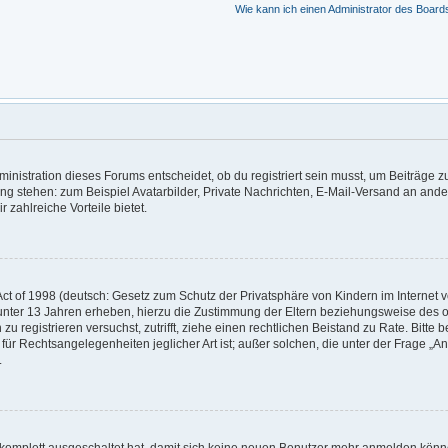
Wie kann ich einen Administrator des Board
nistration dieses Forums entscheidet, ob du registriert sein musst, um Beiträge zu s
ung stehen: zum Beispiel Avatarbilder, Private Nachrichten, E-Mail-Versand an ander
r zahlreiche Vorteile bietet.
t of 1998 (deutsch: Gesetz zum Schutz der Privatsphäre von Kindern im Internet vo
unter 13 Jahren erheben, hierzu die Zustimmung der Eltern beziehungsweise des o
h zu registrieren versuchst, zutrifft, ziehe einen rechtlichen Beistand zu Rate. Bit
für Rechtsangelegenheiten jeglicher Art ist; außer solchen, die unter der Frage „
.
g komplett ausgeschaltet hat, damit sich keine neuen Benutzer mehr anmelden könn