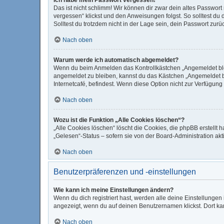
Das ist nicht schlimm! Wir können dir zwar dein altes Passwor
vergessen“ klickst und den Anweisungen folgst. So solltest du
Solltest du trotzdem nicht in der Lage sein, dein Passwort zur
Nach oben
Warum werde ich automatisch abgemeldet?
Wenn du beim Anmelden das Kontrollkästchen „Angemeldet bleib
angemeldet zu bleiben, kannst du das Kästchen „Angemeldet b
Internetcafé, befindest. Wenn diese Option nicht zur Verfügung
Nach oben
Wozu ist die Funktion „Alle Cookies löschen“?
„Alle Cookies löschen“ löscht die Cookies, die phpBB erstellt
„Gelesen“-Status – sofern sie von der Board-Administration ak
Nach oben
Benutzerpräferenzen und -einstellungen
Wie kann ich meine Einstellungen ändern?
Wenn du dich registriert hast, werden alle deine Einstellunge
angezeigt, wenn du auf deinen Benutzernamen klickst. Dort kan
Nach oben