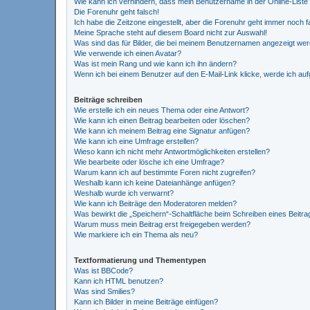
Wie kann ich verhindern, dass mein Benutzername in der Online-Liste
Die Forenuhr geht falsch!
Ich habe die Zeitzone eingestellt, aber die Forenuhr geht immer noch f
Meine Sprache steht auf diesem Board nicht zur Auswahl!
Was sind das für Bilder, die bei meinem Benutzernamen angezeigt we
Wie verwende ich einen Avatar?
Was ist mein Rang und wie kann ich ihn ändern?
Wenn ich bei einem Benutzer auf den E-Mail-Link klicke, werde ich au
Beiträge schreiben
Wie erstelle ich ein neues Thema oder eine Antwort?
Wie kann ich einen Beitrag bearbeiten oder löschen?
Wie kann ich meinem Beitrag eine Signatur anfügen?
Wie kann ich eine Umfrage erstellen?
Wieso kann ich nicht mehr Antwortmöglichkeiten erstellen?
Wie bearbeite oder lösche ich eine Umfrage?
Warum kann ich auf bestimmte Foren nicht zugreifen?
Weshalb kann ich keine Dateianhänge anfügen?
Weshalb wurde ich verwarnt?
Wie kann ich Beiträge den Moderatoren melden?
Was bewirkt die „Speichern“-Schaltfläche beim Schreiben eines Beitra
Warum muss mein Beitrag erst freigegeben werden?
Wie markiere ich ein Thema als neu?
Textformatierung und Thementypen
Was ist BBCode?
Kann ich HTML benutzen?
Was sind Smilies?
Kann ich Bilder in meine Beiträge einfügen?