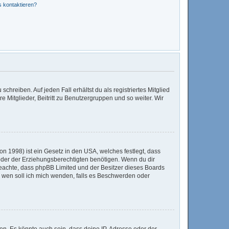
s kontaktieren?
chreiben. Auf jeden Fall erhältst du als registriertes Mitglied
e Mitglieder, Beitritt zu Benutzergruppen und so weiter. Wir
n 1998) ist ein Gesetz in den USA, welches festlegt, dass
der der Erziehungsberechtigten benötigen. Wenn du dir
te beachte, dass phpBB Limited und der Besitzer dieses Boards
An wen soll ich mich wenden, falls es Beschwerden oder
en. Es könnte auch sein, dass deine IP-Adresse oder der