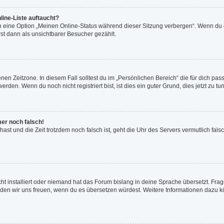
line-Liste auftaucht?
n eine Option „Meinen Online-Status während dieser Sitzung verbergen“. Wenn du d
st dann als unsichtbarer Besucher gezählt.
en Zeitzone. In diesem Fall solltest du im „Persönlichen Bereich“ die für dich passe
den. Wenn du noch nicht registriert bist, ist dies ein guter Grund, dies jetzt zu tun
mer noch falsch!
t hast und die Zeit trotzdem noch falsch ist, geht die Uhr des Servers vermutlich fal
ht installiert oder niemand hat das Forum bislang in deine Sprache übersetzt. Frag
, würden wir uns freuen, wenn du es übersetzen würdest. Weitere Informationen dazu