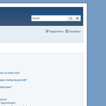
Suche
Erweiterte Suche
Registrieren
Anmelden
ete ich ihnen bei?
en farbig dargestellt?
tartseite?
icken!
 Nachrichten!