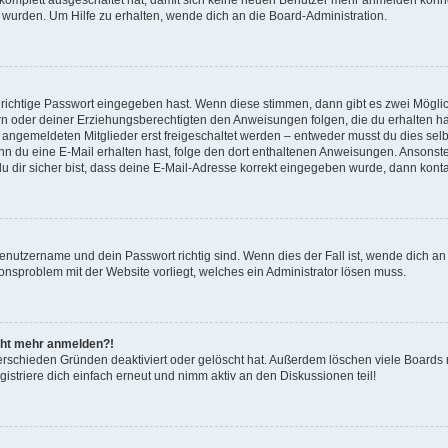
 wurden. Um Hilfe zu erhalten, wende dich an die Board-Administration.
 richtige Passwort eingegeben hast. Wenn diese stimmen, dann gibt es zwei Mögl
tern oder deiner Erziehungsberechtigten den Anweisungen folgen, die du erhalten ha
u angemeldeten Mitglieder erst freigeschaltet werden – entweder musst du dies selbs
. Wenn du eine E-Mail erhalten hast, folge den dort enthaltenen Anweisungen. Anson
u dir sicher bist, dass deine E-Mail-Adresse korrekt eingegeben wurde, dann kontak
Benutzername und dein Passwort richtig sind. Wenn dies der Fall ist, wende dich a
tionsproblem mit der Website vorliegt, welches ein Administrator lösen muss.
nicht mehr anmelden?!
erschieden Gründen deaktiviert oder gelöscht hat. Außerdem löschen viele Boards r
striere dich einfach erneut und nimm aktiv an den Diskussionen teil!