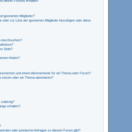
ed dieses Forums erhalten!
d ignorierten Mitglieder?
e oder zur Liste der ignorierten Mitglieder hinzufügen oder diese
en durchsuchen?
gebnisse?
re Seite?
hemen finden?
esezeichen und einem Abonnements für ein Thema oder Forum?
a setzen oder ein Thema abonnieren?
 zulässig?
hänge erhalten?
?
hwerden oder juristische Anfragen zu diesem Forum gibt?