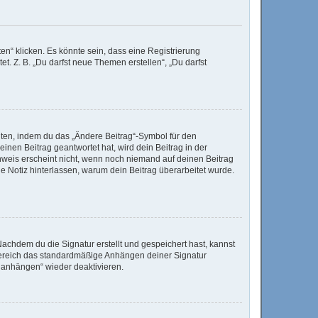
n“ klicken. Es könnte sein, dass eine Registrierung
t. Z. B. „Du darfst neue Themen erstellen“, „Du darfst
iten, indem du das „Ändere Beitrag“-Symbol für den
inen Beitrag geantwortet hat, wird dein Beitrag in der
nweis erscheint nicht, wenn noch niemand auf deinen Beitrag
ine Notiz hinterlassen, warum dein Beitrag überarbeitet wurde.
achdem du die Signatur erstellt und gespeichert hast, kannst
Bereich das standardmäßige Anhängen deiner Signatur
r anhängen“ wieder deaktivieren.