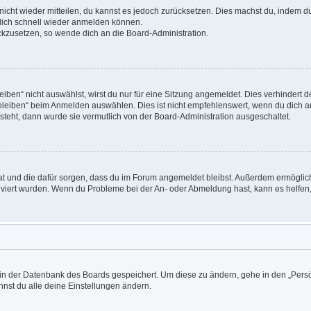
t nicht wieder mitteilen, du kannst es jedoch zurücksetzen. Dies machst du, indem 
 dich schnell wieder anmelden können.
ückzusetzen, so wende dich an die Board-Administration.
en“ nicht auswählst, wirst du nur für eine Sitzung angemeldet. Dies verhindert 
leiben“ beim Anmelden auswählen. Dies ist nicht empfehlenswert, wenn du dich an
 steht, dann wurde sie vermutlich von der Board-Administration ausgeschaltet.
 hat und die dafür sorgen, dass du im Forum angemeldet bleibst. Außerdem ermögli
tiviert wurden. Wenn du Probleme bei der An- oder Abmeldung hast, kann es helfen
n in der Datenbank des Boards gespeichert. Um diese zu ändern, gehe in den „Persö
nst du alle deine Einstellungen ändern.