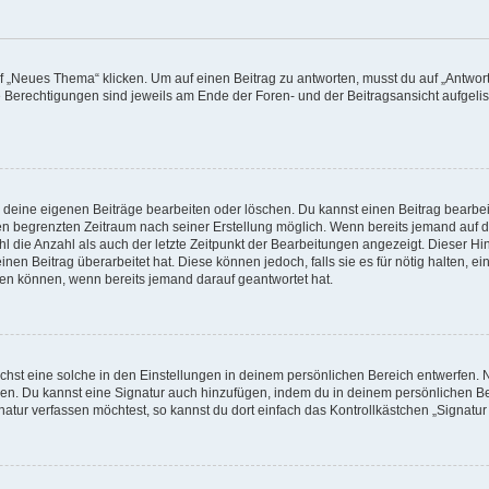
„Neues Thema“ klicken. Um auf einen Beitrag zu antworten, musst du auf „Antworte
e Berechtigungen sind jeweils am Ende der Foren- und der Beitragsansicht aufgeliste
r deine eigenen Beiträge bearbeiten oder löschen. Du kannst einen Beitrag bearbe
inen begrenzten Zeitraum nach seiner Erstellung möglich. Wenn bereits jemand auf de
 die Anzahl als auch der letzte Zeitpunkt der Bearbeitungen angezeigt. Dieser Hi
en Beitrag überarbeitet hat. Diese können jedoch, falls sie es für nötig halten, e
hen können, wenn bereits jemand darauf geantwortet hat.
hst eine solche in den Einstellungen in deinem persönlichen Bereich entwerfen. N
eren. Du kannst eine Signatur auch hinzufügen, indem du in deinem persönlichen 
atur verfassen möchtest, so kannst du dort einfach das Kontrollkästchen „Signatu