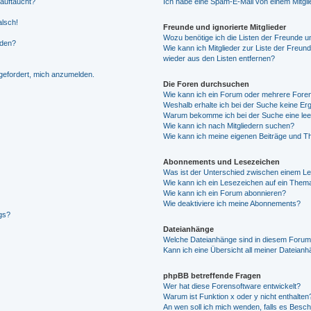
 auftaucht?
Ich habe eine Spam-E-Mail von einem Mitgli
alsch!
Freunde und ignorierte Mitglieder
Wozu benötige ich die Listen der Freunde un
rden?
Wie kann ich Mitglieder zur Liste der Freund
wieder aus den Listen entfernen?
fgefordert, mich anzumelden.
Die Foren durchsuchen
Wie kann ich ein Forum oder mehrere For
Weshalb erhalte ich bei der Suche keine Er
Warum bekomme ich bei der Suche eine lee
Wie kann ich nach Mitgliedern suchen?
Wie kann ich meine eigenen Beiträge und T
Abonnements und Lesezeichen
Was ist der Unterschied zwischen einem L
Wie kann ich ein Lesezeichen auf ein Them
Wie kann ich ein Forum abonnieren?
Wie deaktiviere ich meine Abonnements?
gs?
Dateianhänge
Welche Dateianhänge sind in diesem Forum
Kann ich eine Übersicht all meiner Dateian
phpBB betreffende Fragen
Wer hat diese Forensoftware entwickelt?
Warum ist Funktion x oder y nicht enthalten
An wen soll ich mich wenden, falls es Besc