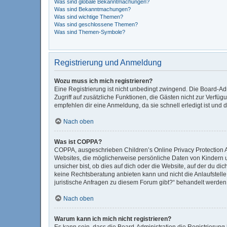
Was sind globale Bekanntmachungen?
Was sind Bekanntmachungen?
Was sind wichtige Themen?
Was sind geschlossene Themen?
Was sind Themen-Symbole?
Registrierung und Anmeldung
Wozu muss ich mich registrieren?
Eine Registrierung ist nicht unbedingt zwingend. Die Board-Admi
Zugriff auf zusätzliche Funktionen, die Gästen nicht zur Verfüg
empfehlen dir eine Anmeldung, da sie schnell erledigt ist und di
Nach oben
Was ist COPPA?
COPPA, ausgeschrieben Children’s Online Privacy Protection Ac
Websites, die möglicherweise persönliche Daten von Kindern 
unsicher bist, ob dies auf dich oder die Website, auf der du dic
keine Rechtsberatung anbieten kann und nicht die Anlaufstelle 
juristische Anfragen zu diesem Forum gibt?“ behandelt werden
Nach oben
Warum kann ich mich nicht registrieren?
Es kann sein, dass die Board-Administration die Registrierun