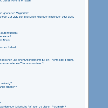
ed dieses Forums erhalten!
d ignorierten Mitglieder?
e oder zur Liste der ignorierten Mitglieder hinzufügen oder diese
en durchsuchen?
gebnisse?
re Seite?
hemen finden?
esezeichen und einem Abonnements für ein Thema oder Forum?
a setzen oder ein Thema abonnieren?
 zulässig?
hänge erhalten?
?
hwerden oder juristische Anfragen zu diesem Forum gibt?