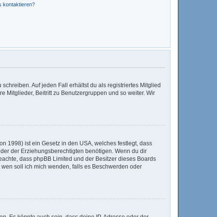
s kontaktieren?
chreiben. Auf jeden Fall erhältst du als registriertes Mitglied
e Mitglieder, Beitritt zu Benutzergruppen und so weiter. Wir
n 1998) ist ein Gesetz in den USA, welches festlegt, dass
der der Erziehungsberechtigten benötigen. Wenn du dir
te beachte, dass phpBB Limited und der Besitzer dieses Boards
An wen soll ich mich wenden, falls es Beschwerden oder
en. Es könnte auch sein, dass deine IP-Adresse oder der