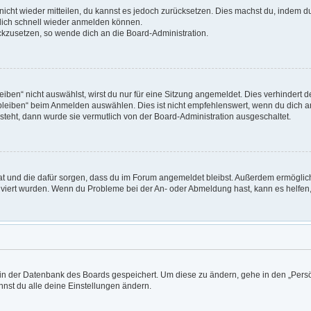
t nicht wieder mitteilen, du kannst es jedoch zurücksetzen. Dies machst du, indem 
 dich schnell wieder anmelden können.
ückzusetzen, so wende dich an die Board-Administration.
en“ nicht auswählst, wirst du nur für eine Sitzung angemeldet. Dies verhindert 
leiben“ beim Anmelden auswählen. Dies ist nicht empfehlenswert, wenn du dich an
 steht, dann wurde sie vermutlich von der Board-Administration ausgeschaltet.
 hat und die dafür sorgen, dass du im Forum angemeldet bleibst. Außerdem ermögli
tiviert wurden. Wenn du Probleme bei der An- oder Abmeldung hast, kann es helfen
n in der Datenbank des Boards gespeichert. Um diese zu ändern, gehe in den „Persö
nst du alle deine Einstellungen ändern.