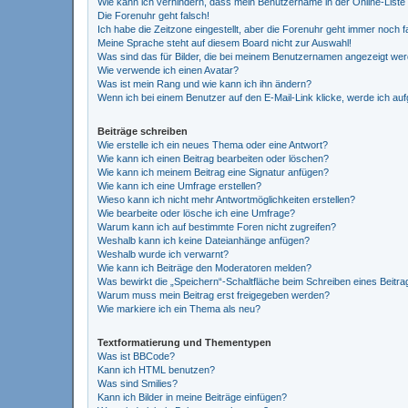
Wie kann ich verhindern, dass mein Benutzername in der Online-Liste
Die Forenuhr geht falsch!
Ich habe die Zeitzone eingestellt, aber die Forenuhr geht immer noch f
Meine Sprache steht auf diesem Board nicht zur Auswahl!
Was sind das für Bilder, die bei meinem Benutzernamen angezeigt we
Wie verwende ich einen Avatar?
Was ist mein Rang und wie kann ich ihn ändern?
Wenn ich bei einem Benutzer auf den E-Mail-Link klicke, werde ich au
Beiträge schreiben
Wie erstelle ich ein neues Thema oder eine Antwort?
Wie kann ich einen Beitrag bearbeiten oder löschen?
Wie kann ich meinem Beitrag eine Signatur anfügen?
Wie kann ich eine Umfrage erstellen?
Wieso kann ich nicht mehr Antwortmöglichkeiten erstellen?
Wie bearbeite oder lösche ich eine Umfrage?
Warum kann ich auf bestimmte Foren nicht zugreifen?
Weshalb kann ich keine Dateianhänge anfügen?
Weshalb wurde ich verwarnt?
Wie kann ich Beiträge den Moderatoren melden?
Was bewirkt die „Speichern“-Schaltfläche beim Schreiben eines Beitra
Warum muss mein Beitrag erst freigegeben werden?
Wie markiere ich ein Thema als neu?
Textformatierung und Thementypen
Was ist BBCode?
Kann ich HTML benutzen?
Was sind Smilies?
Kann ich Bilder in meine Beiträge einfügen?