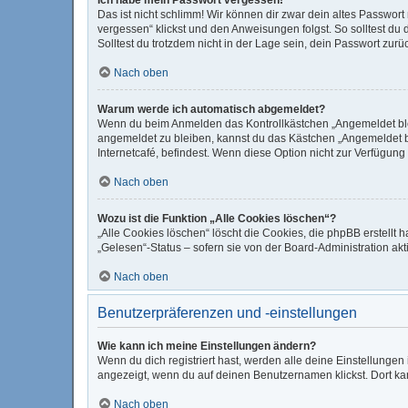
Das ist nicht schlimm! Wir können dir zwar dein altes Passwor
vergessen“ klickst und den Anweisungen folgst. So solltest du
Solltest du trotzdem nicht in der Lage sein, dein Passwort zur
Nach oben
Warum werde ich automatisch abgemeldet?
Wenn du beim Anmelden das Kontrollkästchen „Angemeldet bleib
angemeldet zu bleiben, kannst du das Kästchen „Angemeldet b
Internetcafé, befindest. Wenn diese Option nicht zur Verfügung
Nach oben
Wozu ist die Funktion „Alle Cookies löschen“?
„Alle Cookies löschen“ löscht die Cookies, die phpBB erstellt
„Gelesen“-Status – sofern sie von der Board-Administration ak
Nach oben
Benutzerpräferenzen und -einstellungen
Wie kann ich meine Einstellungen ändern?
Wenn du dich registriert hast, werden alle deine Einstellunge
angezeigt, wenn du auf deinen Benutzernamen klickst. Dort kan
Nach oben