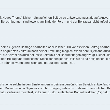
„Neues Thema“ klicken. Um auf einen Beitrag zu antworten, musst du auf „Antworte
e Berechtigungen sind jeweils am Ende der Foren- und der Beitragsansicht aufgeliste
r deine eigenen Beiträge bearbeiten oder löschen. Du kannst einen Beitrag bearbe
inen begrenzten Zeitraum nach seiner Erstellung möglich. Wenn bereits jemand auf de
 die Anzahl als auch der letzte Zeitpunkt der Bearbeitungen angezeigt. Dieser Hi
en Beitrag überarbeitet hat. Diese können jedoch, falls sie es für nötig halten, e
hen können, wenn bereits jemand darauf geantwortet hat.
hst eine solche in den Einstellungen in deinem persönlichen Bereich entwerfen. N
eren. Du kannst eine Signatur auch hinzufügen, indem du in deinem persönlichen 
atur verfassen möchtest, so kannst du dort einfach das Kontrollkästchen „Signatu