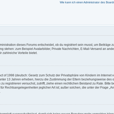
Wie kann ich einen Administrator des Board
nistration dieses Forums entscheidet, ob du registriert sein musst, um Beiträge zu s
ung stehen: zum Beispiel Avatarbilder, Private Nachrichten, E-Mail-Versand an ander
r zahlreiche Vorteile bietet.
t of 1998 (deutsch: Gesetz zum Schutz der Privatsphäre von Kindern im Internet vo
unter 13 Jahren erheben, hierzu die Zustimmung der Eltern beziehungsweise des o
h zu registrieren versuchst, zutrifft, ziehe einen rechtlichen Beistand zu Rate. Bit
für Rechtsangelegenheiten jeglicher Art ist; außer solchen, die unter der Frage „
.
g komplett ausgeschaltet hat, damit sich keine neuen Benutzer mehr anmelden könn