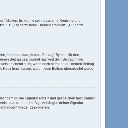
n“ klicken. Es könnte sein, dass eine Registrierung
t. Z. B. „Du darfst neue Themen erstellen“, „Du darfst
iten, indem du das „Ändere Beitrag“-Symbol für den
inen Beitrag geantwortet hat, wird dein Beitrag in der
nweis erscheint nicht, wenn noch niemand auf deinen Beitrag
ine Notiz hinterlassen, warum dein Beitrag überarbeitet wurde.
achdem du die Signatur erstellt und gespeichert hast, kannst
Bereich das standardmäßige Anhängen deiner Signatur
r anhängen“ wieder deaktivieren.