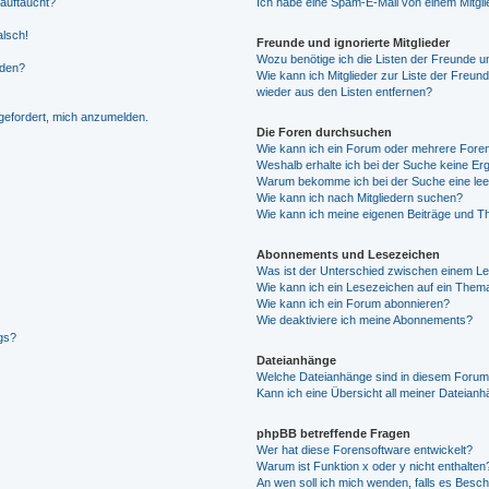
 auftaucht?
Ich habe eine Spam-E-Mail von einem Mitgli
alsch!
Freunde und ignorierte Mitglieder
Wozu benötige ich die Listen der Freunde un
rden?
Wie kann ich Mitglieder zur Liste der Freund
wieder aus den Listen entfernen?
fgefordert, mich anzumelden.
Die Foren durchsuchen
Wie kann ich ein Forum oder mehrere For
Weshalb erhalte ich bei der Suche keine Er
Warum bekomme ich bei der Suche eine lee
Wie kann ich nach Mitgliedern suchen?
Wie kann ich meine eigenen Beiträge und T
Abonnements und Lesezeichen
Was ist der Unterschied zwischen einem L
Wie kann ich ein Lesezeichen auf ein Them
Wie kann ich ein Forum abonnieren?
Wie deaktiviere ich meine Abonnements?
gs?
Dateianhänge
Welche Dateianhänge sind in diesem Forum
Kann ich eine Übersicht all meiner Dateian
phpBB betreffende Fragen
Wer hat diese Forensoftware entwickelt?
Warum ist Funktion x oder y nicht enthalten
An wen soll ich mich wenden, falls es Besc