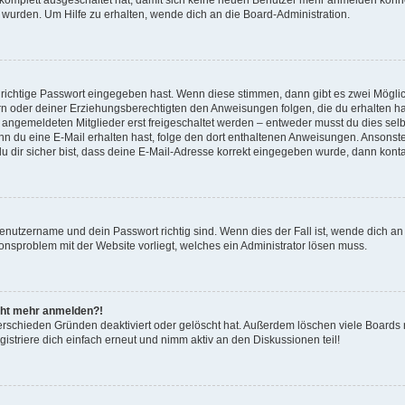
 wurden. Um Hilfe zu erhalten, wende dich an die Board-Administration.
 richtige Passwort eingegeben hast. Wenn diese stimmen, dann gibt es zwei Mögl
tern oder deiner Erziehungsberechtigten den Anweisungen folgen, die du erhalten ha
u angemeldeten Mitglieder erst freigeschaltet werden – entweder musst du dies selbs
. Wenn du eine E-Mail erhalten hast, folge den dort enthaltenen Anweisungen. Anson
u dir sicher bist, dass deine E-Mail-Adresse korrekt eingegeben wurde, dann kontak
Benutzername und dein Passwort richtig sind. Wenn dies der Fall ist, wende dich a
tionsproblem mit der Website vorliegt, welches ein Administrator lösen muss.
nicht mehr anmelden?!
erschieden Gründen deaktiviert oder gelöscht hat. Außerdem löschen viele Boards r
striere dich einfach erneut und nimm aktiv an den Diskussionen teil!