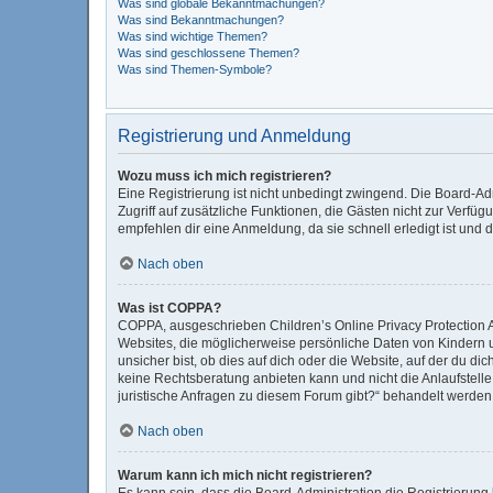
Was sind globale Bekanntmachungen?
Was sind Bekanntmachungen?
Was sind wichtige Themen?
Was sind geschlossene Themen?
Was sind Themen-Symbole?
Registrierung und Anmeldung
Wozu muss ich mich registrieren?
Eine Registrierung ist nicht unbedingt zwingend. Die Board-Admi
Zugriff auf zusätzliche Funktionen, die Gästen nicht zur Verfüg
empfehlen dir eine Anmeldung, da sie schnell erledigt ist und di
Nach oben
Was ist COPPA?
COPPA, ausgeschrieben Children’s Online Privacy Protection Ac
Websites, die möglicherweise persönliche Daten von Kindern 
unsicher bist, ob dies auf dich oder die Website, auf der du dic
keine Rechtsberatung anbieten kann und nicht die Anlaufstelle 
juristische Anfragen zu diesem Forum gibt?“ behandelt werden
Nach oben
Warum kann ich mich nicht registrieren?
Es kann sein, dass die Board-Administration die Registrierun