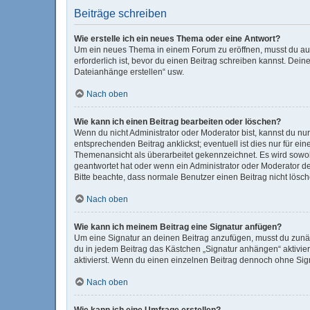
Beiträge schreiben
Wie erstelle ich ein neues Thema oder eine Antwort?
Um ein neues Thema in einem Forum zu eröffnen, musst du auf 
erforderlich ist, bevor du einen Beitrag schreiben kannst. Dein
Dateianhänge erstellen“ usw.
Nach oben
Wie kann ich einen Beitrag bearbeiten oder löschen?
Wenn du nicht Administrator oder Moderator bist, kannst du nu
entsprechenden Beitrag anklickst; eventuell ist dies nur für e
Themenansicht als überarbeitet gekennzeichnet. Es wird sowohl
geantwortet hat oder wenn ein Administrator oder Moderator dein
Bitte beachte, dass normale Benutzer einen Beitrag nicht lösc
Nach oben
Wie kann ich meinem Beitrag eine Signatur anfügen?
Um eine Signatur an deinen Beitrag anzufügen, musst du zunäc
du in jedem Beitrag das Kästchen „Signatur anhängen“ aktivi
aktivierst. Wenn du einen einzelnen Beitrag dennoch ohne Sign
Nach oben
Wie kann ich eine Umfrage erstellen?