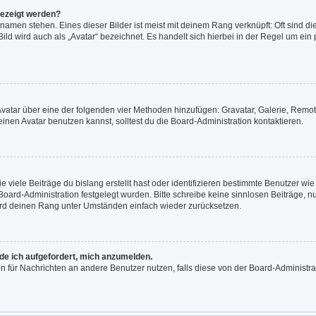
gezeigt werden?
namen stehen. Eines dieser Bilder ist meist mit deinem Rang verknüpft: Oft sind di
ld wird auch als „Avatar“ bezeichnet. Es handelt sich hierbei in der Regel um ein
n Avatar über eine der folgenden vier Methoden hinzufügen: Gravatar, Galerie, Re
en Avatar benutzen kannst, solltest du die Board-Administration kontaktieren.
viele Beiträge du bislang erstellt hast oder identifizieren bestimmte Benutzer w
 Board-Administration festgelegt wurden. Bitte schreibe keine sinnlosen Beiträge
wird deinen Rang unter Umständen einfach wieder zurücksetzen.
rde ich aufgefordert, mich anzumelden.
ion für Nachrichten an andere Benutzer nutzen, falls diese von der Board-Administ