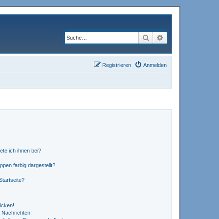
Suche
Erweiterte Suche
Registrieren
Anmelden
ete ich ihnen bei?
en farbig dargestellt?
tartseite?
icken!
 Nachrichten!