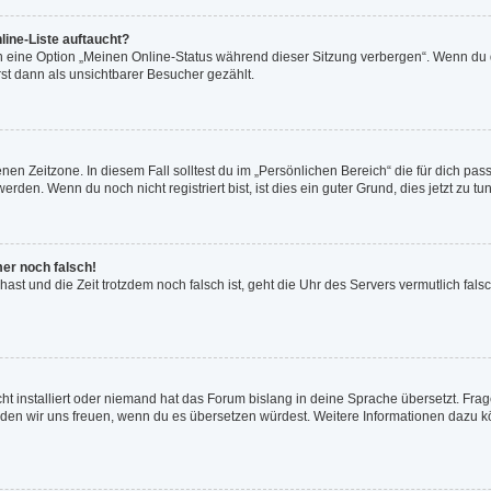
line-Liste auftaucht?
n eine Option „Meinen Online-Status während dieser Sitzung verbergen“. Wenn du d
st dann als unsichtbarer Besucher gezählt.
en Zeitzone. In diesem Fall solltest du im „Persönlichen Bereich“ die für dich passe
den. Wenn du noch nicht registriert bist, ist dies ein guter Grund, dies jetzt zu tun
mer noch falsch!
t hast und die Zeit trotzdem noch falsch ist, geht die Uhr des Servers vermutlich fal
ht installiert oder niemand hat das Forum bislang in deine Sprache übersetzt. Frag
, würden wir uns freuen, wenn du es übersetzen würdest. Weitere Informationen dazu