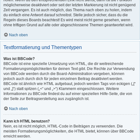
holen. Wenn du den entsprechenden Link nicht siehst, dann ist die Funktion
möglicherweise deaktiviert oder seit der letzten Markierung ist nicht genügend
Zeit vergangen. Es ist auch möglich, das Thema nach oben zu holen, indem
du einfach eine Antwort darauf schreibst. Stelle jedoch sicher, dass du die
Regeln dieses Boards beachtest! Es wird meist nicht gerne gesehen, wenn
ohne triftigen Grund auf alte oder abgeschlossene Themen geantwortet wird.
Nach oben
Textformatierung und Thementypen
Was ist BBCode?
BBCode ist eine spezielle Umsetzung von HTML, die dir weitreichende
Formatierungsmöglichkeiten für deinen Text gibt. Die Rechte zur Verwendung
von BBCode werden durch die Board-Administration vergeben, können
jedoch auch durch dich für jeden einzelnen Beitrag deaktiviert werden.
BBCode ist ähnlich wie HTML aufgebaut, jedoch werden Tags von eckigen („[“
und „]“) statt spitzen („<“ und „>“) Klammern eingeschlossen. Weitere
Informationen zu BBCode findest du auf einer speziellen Hilfe-Seite, die von
der Seite zur Beitragserstellung aus zugänglich ist.
Nach oben
Kann ich HTML benutzen?
Nein, es ist nicht möglich, HTML-Code in Beiträgen zu verwenden. Die
meisten Formatierungsmöglichkeiten, die HTML bietet, können über BBCode
erreicht werden.