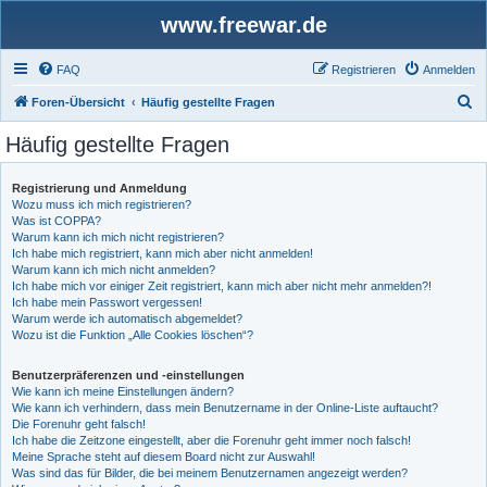
www.freewar.de
FAQ
Registrieren
Anmelden
S
Foren-Übersicht
Häufig gestellte Fragen
u
Häufig gestellte Fragen
c
h
Registrierung und Anmeldung
Wozu muss ich mich registrieren?
e
Was ist COPPA?
Warum kann ich mich nicht registrieren?
Ich habe mich registriert, kann mich aber nicht anmelden!
Warum kann ich mich nicht anmelden?
Ich habe mich vor einiger Zeit registriert, kann mich aber nicht mehr anmelden?!
Ich habe mein Passwort vergessen!
Warum werde ich automatisch abgemeldet?
Wozu ist die Funktion „Alle Cookies löschen“?
Benutzerpräferenzen und -einstellungen
Wie kann ich meine Einstellungen ändern?
Wie kann ich verhindern, dass mein Benutzername in der Online-Liste auftaucht?
Die Forenuhr geht falsch!
Ich habe die Zeitzone eingestellt, aber die Forenuhr geht immer noch falsch!
Meine Sprache steht auf diesem Board nicht zur Auswahl!
Was sind das für Bilder, die bei meinem Benutzernamen angezeigt werden?