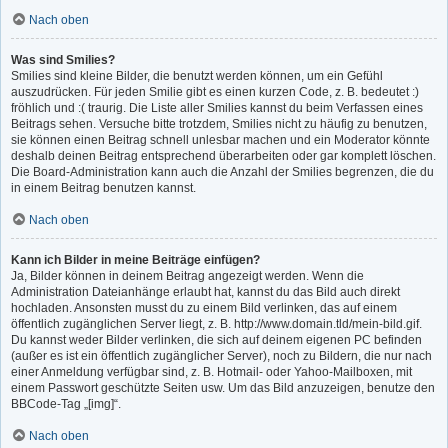
Nach oben
Was sind Smilies?
Smilies sind kleine Bilder, die benutzt werden können, um ein Gefühl
auszudrücken. Für jeden Smilie gibt es einen kurzen Code, z. B. bedeutet :)
fröhlich und :( traurig. Die Liste aller Smilies kannst du beim Verfassen eines
Beitrags sehen. Versuche bitte trotzdem, Smilies nicht zu häufig zu benutzen,
sie können einen Beitrag schnell unlesbar machen und ein Moderator könnte
deshalb deinen Beitrag entsprechend überarbeiten oder gar komplett löschen.
Die Board-Administration kann auch die Anzahl der Smilies begrenzen, die du
in einem Beitrag benutzen kannst.
Nach oben
Kann ich Bilder in meine Beiträge einfügen?
Ja, Bilder können in deinem Beitrag angezeigt werden. Wenn die
Administration Dateianhänge erlaubt hat, kannst du das Bild auch direkt
hochladen. Ansonsten musst du zu einem Bild verlinken, das auf einem
öffentlich zugänglichen Server liegt, z. B. http://www.domain.tld/mein-bild.gif.
Du kannst weder Bilder verlinken, die sich auf deinem eigenen PC befinden
(außer es ist ein öffentlich zugänglicher Server), noch zu Bildern, die nur nach
einer Anmeldung verfügbar sind, z. B. Hotmail- oder Yahoo-Mailboxen, mit
einem Passwort geschützte Seiten usw. Um das Bild anzuzeigen, benutze den
BBCode-Tag „[img]“.
Nach oben