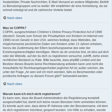
Avatarbilder, Private Nachrichten, E-Mail-Versand an andere Mitglieder, Beitritt
zu Benutzergruppen und so weiter. Wir empfehlen dir eine Anmeldung, da sie
schnell erledigt ist und dir zahlreiche Vorteile bietet.
Nach oben
Was ist COPPA?
COPPA, ausgeschrieben Children’s Online Privacy Protection Act of 1998
(deutsch: Gesetz zum Schutz der Privatsphäre von Kindern im Internet von
1998) ist ein Gesetz in den USA, welches festlegt, dass Websites, die
möglicherweise persönliche Daten von Kindern unter 13 Jahren erheben,
hierzu die Zustimmung der Eltern beziehungsweise des oder der
Erziehungsberechtigten benötigen. Wenn du dir unsicher bist, ob dies auf dich
oder die Website, auf der du dich zu registrieren versuchst, zutrifft, ziehe einen
rechtlichen Beistand zu Rate. Bitte beachte, dass phpBB Limited und der
Besitzer dieses Boards keine Rechtsberatung anbieten kann und nicht die
Anlaufstelle für Rechtsangelegenheiten jeglicher Art ist; außer solchen, die
unter der Frage „An wen soll ich mich wenden, falls es Beschwerden oder
juristische Anfragen zu diesem Forum gibt?“ behandelt werden.
Nach oben
Warum kann ich mich nicht registrieren?
Es kann sein, dass die Board-Administration die Registrierung komplett
ausgeschaltet hat, damit sich keine neuen Benutzer mehr anmelden können.
Es könnte auch sein, dass deine IP-Adresse oder der Benutzername, mit dem
du dich registrieren möchtest, gesperrt wurden. Um Hilfe zu erhalten, wende