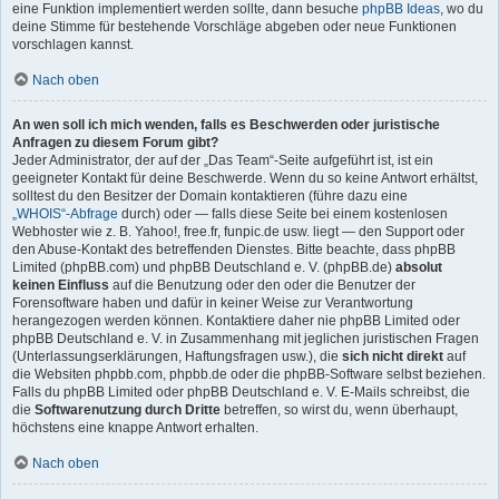
eine Funktion implementiert werden sollte, dann besuche
phpBB Ideas
, wo du
deine Stimme für bestehende Vorschläge abgeben oder neue Funktionen
vorschlagen kannst.
Nach oben
An wen soll ich mich wenden, falls es Beschwerden oder juristische
Anfragen zu diesem Forum gibt?
Jeder Administrator, der auf der „Das Team“-Seite aufgeführt ist, ist ein
geeigneter Kontakt für deine Beschwerde. Wenn du so keine Antwort erhältst,
solltest du den Besitzer der Domain kontaktieren (führe dazu eine
„WHOIS“-Abfrage
durch) oder — falls diese Seite bei einem kostenlosen
Webhoster wie z. B. Yahoo!, free.fr, funpic.de usw. liegt — den Support oder
den Abuse-Kontakt des betreffenden Dienstes. Bitte beachte, dass phpBB
Limited (phpBB.com) und phpBB Deutschland e. V. (phpBB.de)
absolut
keinen Einfluss
auf die Benutzung oder den oder die Benutzer der
Forensoftware haben und dafür in keiner Weise zur Verantwortung
herangezogen werden können. Kontaktiere daher nie phpBB Limited oder
phpBB Deutschland e. V. in Zusammenhang mit jeglichen juristischen Fragen
(Unterlassungserklärungen, Haftungsfragen usw.), die
sich nicht direkt
auf
die Websiten phpbb.com, phpbb.de oder die phpBB-Software selbst beziehen.
Falls du phpBB Limited oder phpBB Deutschland e. V. E-Mails schreibst, die
die
Softwarenutzung durch Dritte
betreffen, so wirst du, wenn überhaupt,
höchstens eine knappe Antwort erhalten.
Nach oben