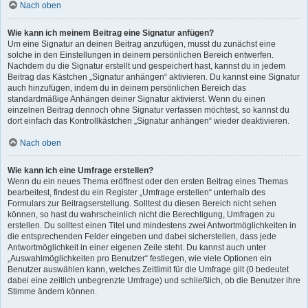
Nach oben
Wie kann ich meinem Beitrag eine Signatur anfügen?
Um eine Signatur an deinen Beitrag anzufügen, musst du zunächst eine
solche in den Einstellungen in deinem persönlichen Bereich entwerfen.
Nachdem du die Signatur erstellt und gespeichert hast, kannst du in jedem
Beitrag das Kästchen „Signatur anhängen“ aktivieren. Du kannst eine Signatur
auch hinzufügen, indem du in deinem persönlichen Bereich das
standardmäßige Anhängen deiner Signatur aktivierst. Wenn du einen
einzelnen Beitrag dennoch ohne Signatur verfassen möchtest, so kannst du
dort einfach das Kontrollkästchen „Signatur anhängen“ wieder deaktivieren.
Nach oben
Wie kann ich eine Umfrage erstellen?
Wenn du ein neues Thema eröffnest oder den ersten Beitrag eines Themas
bearbeitest, findest du ein Register „Umfrage erstellen“ unterhalb des
Formulars zur Beitragserstellung. Solltest du diesen Bereich nicht sehen
können, so hast du wahrscheinlich nicht die Berechtigung, Umfragen zu
erstellen. Du solltest einen Titel und mindestens zwei Antwortmöglichkeiten in
die entsprechenden Felder eingeben und dabei sicherstellen, dass jede
Antwortmöglichkeit in einer eigenen Zeile steht. Du kannst auch unter
„Auswahlmöglichkeiten pro Benutzer“ festlegen, wie viele Optionen ein
Benutzer auswählen kann, welches Zeitlimit für die Umfrage gilt (0 bedeutet
dabei eine zeitlich unbegrenzte Umfrage) und schließlich, ob die Benutzer ihre
Stimme ändern können.