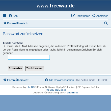
www.freewar.de
FAQ
Registrieren
Anmelden
S
Foren-Übersicht
u
Passwort zurücksetzen
c
h
E-Mail-Adresse:
Du musst die E-Mail-Adresse angeben, die in deinem Profil hinterlegt ist. Diese hast du
e
bei der Registrierung angegeben oder nachträglich in deinem persönlichen Bereich
geändert.
Foren-Übersicht
Alle Cookies löschen
Alle Zeiten sind
UTC+02:00
Powered by
phpBB
® Forum Software © phpBB Limited | SE Square Left by
PhpBB3 BBCodes
Deutsche Übersetzung durch
phpBB.de