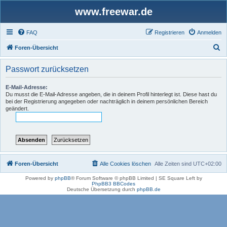
www.freewar.de
FAQ
Registrieren
Anmelden
S
Foren-Übersicht
u
Passwort zurücksetzen
c
h
E-Mail-Adresse:
Du musst die E-Mail-Adresse angeben, die in deinem Profil hinterlegt ist. Diese hast du
e
bei der Registrierung angegeben oder nachträglich in deinem persönlichen Bereich
geändert.
Foren-Übersicht
Alle Cookies löschen
Alle Zeiten sind
UTC+02:00
Powered by
phpBB
® Forum Software © phpBB Limited | SE Square Left by
PhpBB3 BBCodes
Deutsche Übersetzung durch
phpBB.de