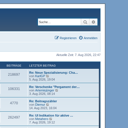
Suche
Erweiterte Suche
Registrieren
Anmelden
Aktuelle Zeit: 7. Aug 2026, 22:47
BEITRÄGE
LETZTER BEITRAG
Re: Neue Spezialisierung: Cha…
218697
N
von
KarlGP
e
5. Aug 2026, 19:04
u
e
Re: Verschenke "Pergament der…
106331
s
N
von
Artemisjünger
t
e
3. Aug 2026, 08:14
e
u
r
e
Re: Beitragszähler
4770
B
s
N
von
Diemur
e
t
e
14. Aug 2023, 16:04
i
e
u
t
r
e
Re: UI Indikation für aktive …
r
262497
B
s
N
von
Metahero
a
e
t
e
7. Aug 2026, 19:12
g
i
e
u
t