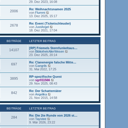
e
t
e
29. Dez 2023, 16:08
g
i
e
u
t
r
e
Re: Weihnachtsnamen 2025
r
2006
B
s
N
von
Flummi
a
e
t
e
13. Dez 2025, 15:17
g
i
e
u
t
r
e
Re: Event (Ticketschleuder)
r
2678
B
s
N
von
JustAngel
a
e
t
e
18. Dez 2021, 17:04
g
i
e
u
t
r
e
r
B
s
BEITRÄGE
LETZTER BEITRAG
a
e
t
g
i
e
[RP] Friemels Sternfunkeltaus…
14107
t
r
N
von
BibliothekAllerWesen
r
B
e
23. Dez 2025, 20:14
a
e
u
g
i
e
Re: Clanenergie falsche Mitte…
697
t
s
N
von
Gangrils
r
t
e
31. Mai 2022, 17:25
a
e
u
g
r
e
RP-spezifische Quest
3895
B
s
N
von
sgr011566
e
t
e
29. Nov 2025, 08:43
i
e
u
t
r
e
Re: Der Schattentäter
r
842
B
s
N
von
Angelika
a
e
t
e
21. Nov 2015, 14:58
g
i
e
u
t
r
e
r
B
s
BEITRÄGE
LETZTER BEITRAG
a
e
t
g
i
e
Re: Die 2te Runde von 2026 st…
284
t
r
N
von
Taystee
r
B
e
9. Mär 2026, 23:22
a
e
u
g