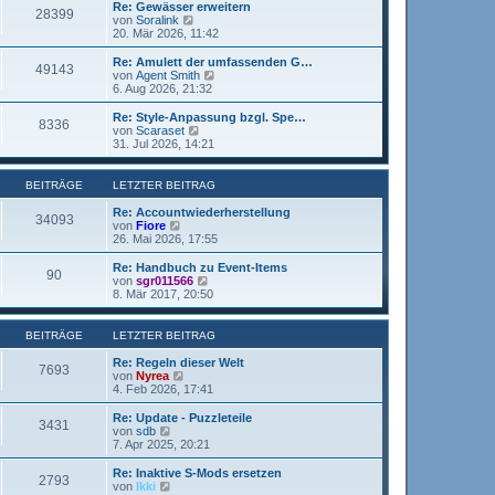
r
e
Re: Gewässer erweitern
r
28399
B
s
N
von
Soralink
a
e
t
e
20. Mär 2026, 11:42
g
i
e
u
t
r
e
Re: Amulett der umfassenden G…
r
49143
B
s
N
von
Agent Smith
a
e
t
e
6. Aug 2026, 21:32
g
i
e
u
t
r
e
Re: Style-Anpassung bzgl. Spe…
r
8336
B
s
N
von
Scaraset
a
e
t
e
31. Jul 2026, 14:21
g
i
e
u
t
r
e
r
B
s
BEITRÄGE
LETZTER BEITRAG
a
e
t
g
i
e
Re: Accountwiederherstellung
34093
t
r
N
von
Fiore
r
B
e
26. Mai 2026, 17:55
a
e
u
g
i
e
Re: Handbuch zu Event-Items
90
t
s
N
von
sgr011566
r
t
e
8. Mär 2017, 20:50
a
e
u
g
r
e
B
s
BEITRÄGE
LETZTER BEITRAG
e
t
i
e
Re: Regeln dieser Welt
7693
t
r
N
von
Nyrea
r
B
e
4. Feb 2026, 17:41
a
e
u
g
i
e
Re: Update - Puzzleteile
3431
t
s
N
von
sdb
r
t
e
7. Apr 2025, 20:21
a
e
u
g
r
e
Re: Inaktive S-Mods ersetzen
2793
B
s
N
von
Ikki
e