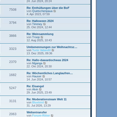
t
e
24. Jun 2024, 20:24
i
e
u
t
r
e
Re: Enthüllungen über die BoF
r
7508
B
s
N
von
Quetschenpaua
a
e
t
e
4. Apr 2023, 07:59
g
i
e
u
t
r
e
Re: Halloween 2024
r
3794
B
s
N
von
Timmey
a
e
t
e
25. Okt 2024, 12:44
g
i
e
u
t
r
e
Re: Weinsammlung
r
3866
B
s
N
von
Troop
a
e
t
e
12. Aug 2025, 10:43
g
i
e
u
t
r
e
Umbenennungen zur Weihnachtsz…
r
3323
B
s
N
von
Turin Valandil
a
e
t
e
13. Dez 2025, 09:36
g
i
e
u
t
r
e
Re: Hallo-dawardochwas 2024
r
2370
B
s
N
von
Mganga
a
e
t
e
22. Okt 2024, 20:30
g
i
e
u
t
r
e
Re: Wöchentliches Langlaufren…
r
1682
B
s
N
von
Hauser
a
e
t
e
14. Jun 2024, 10:57
g
i
e
u
t
r
e
Re: Eisangel
r
5247
B
s
N
von
Alvin
a
e
t
e
29. Jun 2025, 23:49
g
i
e
u
t
r
e
Re: Moderationsteam Welt 11
r
3131
B
s
N
von
Bluebird
a
e
t
e
31. Jul 2026, 13:29
g
i
e
u
t
r
e
Weltentransfer
r
2063
B
s
N
von
Forum-Ritter
a