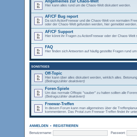
Allgemeines zur Chaos-Welt
Hier kann alles rund um die Chaos-Welt diskutiert werden.
AF/CF Bug report
Da sich ActionFreewar und die Chaos-Welt von normalen Freewar
oder der Chaos-Welt gefunden werden, hier gemeldet werden.
AF/CF Support
Hier könnt ihr Fragen zu ActionFreewar oder der Chaos-Welt s
FAQ
Hier finden sich Antworten auf häufig gestellte Fragen rund 
SONSTIGES
Off-Topic
Hier kann über alles diskutiert werden, wirklich alles. Betonun
(Beitragszähler deaktiviert)
Foren-Spiele
Um das normale Offtopic "sauber" zu halten sollten alle Forens
(Beitragszähler deaktiviert)
Freewar-Treffen
In diesem Forum kann man allgemeines über die Treffenplanun
kommentieren. Das Protal zum Freewar-Treffen findet ihr unt
ANMELDEN
•
REGISTRIEREN
Benutzername:
Passwort: