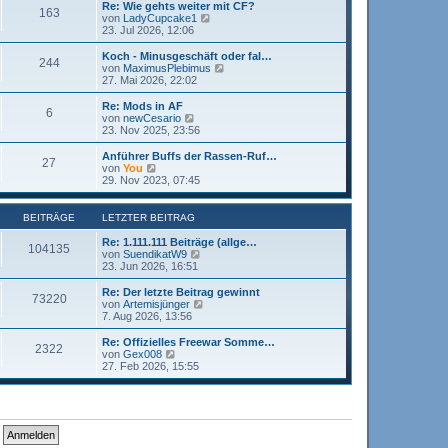
i
e
Re: Wie gehts weiter mit CF?
163
t
s
N
von
LadyCupcake1
r
t
e
23. Jul 2026, 12:06
a
e
u
g
r
e
Koch - Minusgeschäft oder fal…
244
B
s
N
von
MaximusPlebimus
e
t
e
27. Mai 2026, 22:02
i
e
u
t
r
e
Re: Mods in AF
r
6
B
s
N
von
newCesario
a
e
t
e
23. Nov 2025, 23:56
g
i
e
u
t
r
e
Anführer Buffs der Rassen-Ruf…
r
27
B
s
N
von
You
a
e
t
e
29. Nov 2023, 07:45
g
i
e
u
t
r
e
r
B
s
BEITRÄGE
LETZTER BEITRAG
a
e
t
g
i
e
Re: 1.111.111 Beiträge (allge…
104135
t
r
N
von
SuendikatW9
r
B
e
23. Jun 2026, 16:51
a
e
u
g
i
e
Re: Der letzte Beitrag gewinnt
73220
t
s
N
von
Artemisjünger
r
t
e
7. Aug 2026, 13:56
a
e
u
g
r
e
Re: Offizielles Freewar Somme…
2322
B
s
N
von
Gex008
e
t
e
27. Feb 2026, 15:55
i
e
u
t
r
e
r
B
s
a
e
t
g
i
e
t
r
r