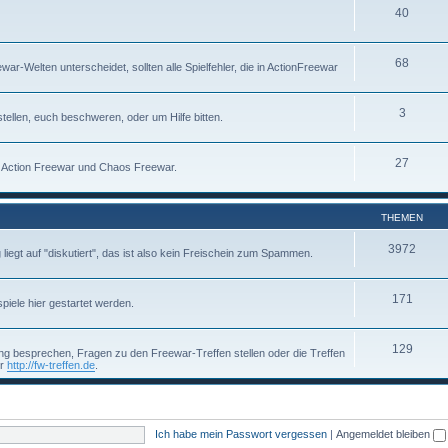
40
68
-Welten unterscheidet, sollten alle Spielfehler, die in ActionFreewar
3
tellen, euch beschweren, oder um Hilfe bitten.
27
um Action Freewar und Chaos Freewar.
THEMEN
3972
g liegt auf "diskutiert", das ist also kein Freischein zum Spammen.
171
piele hier gestartet werden.
129
g besprechen, Fragen zu den Freewar-Treffen stellen oder die Treffen
er
http://fw-treffen.de
.
Ich habe mein Passwort vergessen
|
Angemeldet bleiben