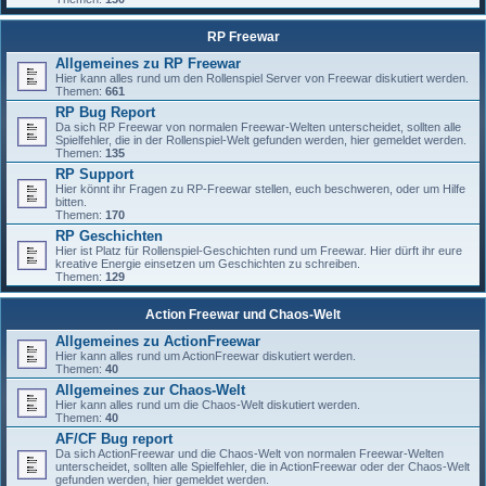
RP Freewar
Allgemeines zu RP Freewar
Hier kann alles rund um den Rollenspiel Server von Freewar diskutiert werden.
Themen:
661
RP Bug Report
Da sich RP Freewar von normalen Freewar-Welten unterscheidet, sollten alle
Spielfehler, die in der Rollenspiel-Welt gefunden werden, hier gemeldet werden.
Themen:
135
RP Support
Hier könnt ihr Fragen zu RP-Freewar stellen, euch beschweren, oder um Hilfe
bitten.
Themen:
170
RP Geschichten
Hier ist Platz für Rollenspiel-Geschichten rund um Freewar. Hier dürft ihr eure
kreative Energie einsetzen um Geschichten zu schreiben.
Themen:
129
Action Freewar und Chaos-Welt
Allgemeines zu ActionFreewar
Hier kann alles rund um ActionFreewar diskutiert werden.
Themen:
40
Allgemeines zur Chaos-Welt
Hier kann alles rund um die Chaos-Welt diskutiert werden.
Themen:
40
AF/CF Bug report
Da sich ActionFreewar und die Chaos-Welt von normalen Freewar-Welten
unterscheidet, sollten alle Spielfehler, die in ActionFreewar oder der Chaos-Welt
gefunden werden, hier gemeldet werden.