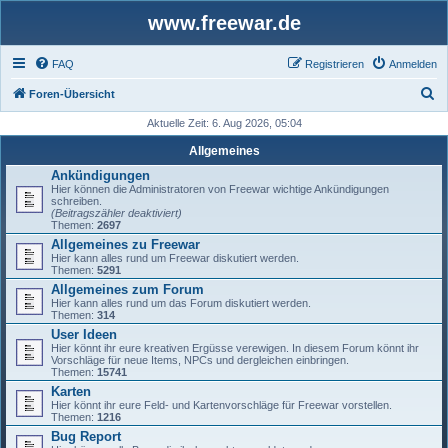
www.freewar.de
FAQ
Registrieren
Anmelden
S
Foren-Übersicht
u
Aktuelle Zeit: 6. Aug 2026, 05:04
c
Allgemeines
h
Ankündigungen
Hier können die Administratoren von Freewar wichtige Ankündigungen
e
schreiben.
(Beitragszähler deaktiviert)
Themen:
2697
Allgemeines zu Freewar
Hier kann alles rund um Freewar diskutiert werden.
Themen:
5291
Allgemeines zum Forum
Hier kann alles rund um das Forum diskutiert werden.
Themen:
314
User Ideen
Hier könnt ihr eure kreativen Ergüsse verewigen. In diesem Forum könnt ihr
Vorschläge für neue Items, NPCs und dergleichen einbringen.
Themen:
15741
Karten
Hier könnt ihr eure Feld- und Kartenvorschläge für Freewar vorstellen.
Themen:
1216
Bug Report