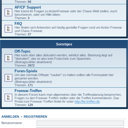
Themen:
68
AF/CF Support
Hier könnt ihr Fragen zu ActionFreewar oder der Chaos-Welt stellen, euch
beschweren, oder um Hilfe bitten.
Themen:
3
FAQ
Hier finden sich Antworten auf häufig gestellte Fragen rund um Action Freewar
und Chaos Freewar.
Themen:
27
Sonstiges
Off-Topic
Hier kann über alles diskutiert werden, wirklich alles. Betonung liegt auf
"diskutiert", das ist also kein Freischein zum Spammen.
(Beitragszähler deaktiviert)
Themen:
3972
Foren-Spiele
Um das normale Offtopic "sauber" zu halten sollten alle Forenspiele hier
gestartet werden.
(Beitragszähler deaktiviert)
Themen:
171
Freewar-Treffen
In diesem Forum kann man allgemeines über die Treffenplanung besprechen,
Fragen zu den Freewar-Treffen stellen oder die Treffen kommentieren. Das
Protal zum Freewar-Treffen findet ihr unter
http://fw-treffen.de
.
Themen:
129
ANMELDEN
•
REGISTRIEREN
Benutzername: