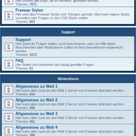
Hier können alle Bugs, die ihr bemerkt, gemeldet werden.
Themen:
7071
Freewar Styles
Hier wird über Freewar-Styles und -Designs geredet. Man kann eigene Styles
vorstellen oder Fragen zu den CSS-Styles stellen.
Themen:
603
Support
Support
Hier könnt ihr Fragen stellen, euch beschweren, oder um Hilfe bitten.
Beschwerden über Moderatoren sollten im Beschwerdeforum eingereicht
werden.
Themen:
3172
FAQ
Hier finden sich Antworten auf häufig gestellte Fragen.
Themen:
61
Weltenforen
Allgemeines zu Welt 1
Hier kann alles rund um den Welt 1 Server von Freewar diskutiert werden.
Themen:
514
Allgemeines zu Welt 2
Hier kann alles rund um den Welt 2 Server von Freewar diskutiert werden.
Themen:
255
Allgemeines zu Welt 3
Hier kann alles rund um den Welt 3 Server von Freewar diskutiert werden.
Themen:
251
Allgemeines zu Welt 4
Hier kann alles rund um den Welt 4 Server von Freewar diskutiert werden.
Themen:
300