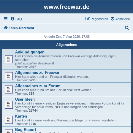
www.freewar.de
FAQ
Registrieren
Anmelden
S
Foren-Übersicht
u
Aktuelle Zeit: 7. Aug 2026, 17:08
c
Allgemeines
h
Ankündigungen
Hier können die Administratoren von Freewar wichtige Ankündigungen
e
schreiben.
(Beitragszähler deaktiviert)
Themen:
2697
Allgemeines zu Freewar
Hier kann alles rund um Freewar diskutiert werden.
Themen:
5291
Allgemeines zum Forum
Hier kann alles rund um das Forum diskutiert werden.
Themen:
314
User Ideen
Hier könnt ihr eure kreativen Ergüsse verewigen. In diesem Forum könnt ihr
Vorschläge für neue Items, NPCs und dergleichen einbringen.
Themen:
15744
Karten
Hier könnt ihr eure Feld- und Kartenvorschläge für Freewar vorstellen.
Themen:
1216
Bug Report