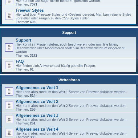
Hier können alle Bugs, die ihr bemerkt, gemeldet werden.
Themen:
7071
Freewar Styles
Hier wird über Freewar-Styles und -Designs geredet. Man kann eigene Styles
vorstellen oder Fragen zu den CSS-Styles stellen.
Themen:
603
Support
Support
Hier könnt ihr Fragen stellen, euch beschweren, oder um Hilfe bitten.
Beschwerden über Moderatoren sollten im Beschwerdeforum eingereicht
werden.
Themen:
3172
FAQ
Hier finden sich Antworten auf häufig gestellte Fragen.
Themen:
61
Weltenforen
Allgemeines zu Welt 1
Hier kann alles rund um den Welt 1 Server von Freewar diskutiert werden.
Themen:
514
Allgemeines zu Welt 2
Hier kann alles rund um den Welt 2 Server von Freewar diskutiert werden.
Themen:
255
Allgemeines zu Welt 3
Hier kann alles rund um den Welt 3 Server von Freewar diskutiert werden.
Themen:
251
Allgemeines zu Welt 4
Hier kann alles rund um den Welt 4 Server von Freewar diskutiert werden.
Themen:
300