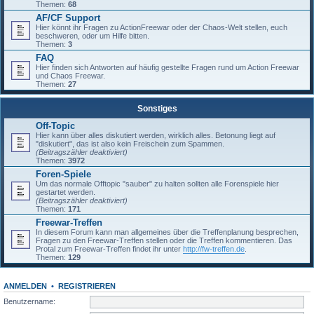
Themen:
68
AF/CF Support
Hier könnt ihr Fragen zu ActionFreewar oder der Chaos-Welt stellen, euch
beschweren, oder um Hilfe bitten.
Themen:
3
FAQ
Hier finden sich Antworten auf häufig gestellte Fragen rund um Action Freewar
und Chaos Freewar.
Themen:
27
Sonstiges
Off-Topic
Hier kann über alles diskutiert werden, wirklich alles. Betonung liegt auf
"diskutiert", das ist also kein Freischein zum Spammen.
(Beitragszähler deaktiviert)
Themen:
3972
Foren-Spiele
Um das normale Offtopic "sauber" zu halten sollten alle Forenspiele hier
gestartet werden.
(Beitragszähler deaktiviert)
Themen:
171
Freewar-Treffen
In diesem Forum kann man allgemeines über die Treffenplanung besprechen,
Fragen zu den Freewar-Treffen stellen oder die Treffen kommentieren. Das
Protal zum Freewar-Treffen findet ihr unter
http://fw-treffen.de
.
Themen:
129
ANMELDEN
•
REGISTRIEREN
Benutzername: