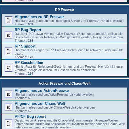
RP Freewar
Allgemeines zu RP Freewar
Hier kann alles rund um den Rollenspiel Server von Freewar diskutiert werden.
Themen:
661
RP Bug Report
Da sich RP Freewar von normalen Freewar-Welten unterscheidet, sollten alle
Spielfehler, die in der Rollenspiel-Welt gefunden werden, hier gemeldet werden.
Themen:
135
RP Support
Hier könnt ihr Fragen zu RP-Freewar stellen, euch beschweren, oder um Hilfe
bitten.
Themen:
170
RP Geschichten
Hier ist Platz für Rollenspiel-Geschichten rund um Freewar. Hier dürft ihr eure
kreative Energie einsetzen um Geschichten zu schreiben.
Themen:
129
Action Freewar und Chaos-Welt
Allgemeines zu ActionFreewar
Hier kann alles rund um ActionFreewar diskutiert werden.
Themen:
40
Allgemeines zur Chaos-Welt
Hier kann alles rund um die Chaos-Welt diskutiert werden.
Themen:
40
AF/CF Bug report
Da sich ActionFreewar und die Chaos-Welt von normalen Freewar-Welten
unterscheidet, sollten alle Spielfehler, die in ActionFreewar oder der Chaos-Welt
gefunden werden, hier gemeldet werden.