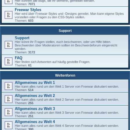
Hier können alle Bugs, die ihr bemerkt, gemeldet werden.
Themen:
7071
Freewar Styles
Hier wird über Freewar-Styles und -Designs geredet. Man kann eigene Styles
vorstellen oder Fragen zu den CSS-Styles stellen.
Themen:
603
Support
Support
Hier könnt ihr Fragen stellen, euch beschweren, oder um Hilfe bitten.
Beschwerden über Moderatoren sollten im Beschwerdeforum eingereicht
werden.
Themen:
3172
FAQ
Hier finden sich Antworten auf häufig gestellte Fragen.
Themen:
61
Weltenforen
Allgemeines zu Welt 1
Hier kann alles rund um den Welt 1 Server von Freewar diskutiert werden.
Themen:
514
Allgemeines zu Welt 2
Hier kann alles rund um den Welt 2 Server von Freewar diskutiert werden.
Themen:
255
Allgemeines zu Welt 3
Hier kann alles rund um den Welt 3 Server von Freewar diskutiert werden.
Themen:
251
Allgemeines zu Welt 4
Hier kann alles rund um den Welt 4 Server von Freewar diskutiert werden.
Themen:
300