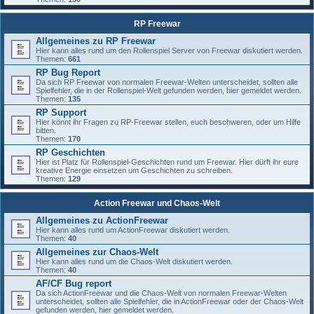
RP Freewar
Allgemeines zu RP Freewar
Hier kann alles rund um den Rollenspiel Server von Freewar diskutiert werden.
Themen:
661
RP Bug Report
Da sich RP Freewar von normalen Freewar-Welten unterscheidet, sollten alle
Spielfehler, die in der Rollenspiel-Welt gefunden werden, hier gemeldet werden.
Themen:
135
RP Support
Hier könnt ihr Fragen zu RP-Freewar stellen, euch beschweren, oder um Hilfe
bitten.
Themen:
170
RP Geschichten
Hier ist Platz für Rollenspiel-Geschichten rund um Freewar. Hier dürft ihr eure
kreative Energie einsetzen um Geschichten zu schreiben.
Themen:
129
Action Freewar und Chaos-Welt
Allgemeines zu ActionFreewar
Hier kann alles rund um ActionFreewar diskutiert werden.
Themen:
40
Allgemeines zur Chaos-Welt
Hier kann alles rund um die Chaos-Welt diskutiert werden.
Themen:
40
AF/CF Bug report
Da sich ActionFreewar und die Chaos-Welt von normalen Freewar-Welten
unterscheidet, sollten alle Spielfehler, die in ActionFreewar oder der Chaos-Welt
gefunden werden, hier gemeldet werden.