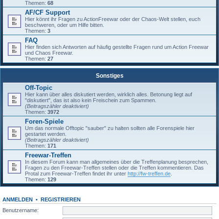
Themen:
68
AF/CF Support
Hier könnt ihr Fragen zu ActionFreewar oder der Chaos-Welt stellen, euch
beschweren, oder um Hilfe bitten.
Themen:
3
FAQ
Hier finden sich Antworten auf häufig gestellte Fragen rund um Action Freewar
und Chaos Freewar.
Themen:
27
Sonstiges
Off-Topic
Hier kann über alles diskutiert werden, wirklich alles. Betonung liegt auf
"diskutiert", das ist also kein Freischein zum Spammen.
(Beitragszähler deaktiviert)
Themen:
3972
Foren-Spiele
Um das normale Offtopic "sauber" zu halten sollten alle Forenspiele hier
gestartet werden.
(Beitragszähler deaktiviert)
Themen:
171
Freewar-Treffen
In diesem Forum kann man allgemeines über die Treffenplanung besprechen,
Fragen zu den Freewar-Treffen stellen oder die Treffen kommentieren. Das
Protal zum Freewar-Treffen findet ihr unter
http://fw-treffen.de
.
Themen:
129
ANMELDEN
•
REGISTRIEREN
Benutzername: