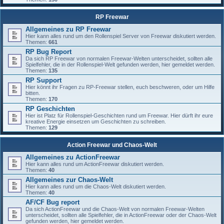
RP Freewar
Allgemeines zu RP Freewar
Hier kann alles rund um den Rollenspiel Server von Freewar diskutiert werden.
Themen:
661
RP Bug Report
Da sich RP Freewar von normalen Freewar-Welten unterscheidet, sollten alle
Spielfehler, die in der Rollenspiel-Welt gefunden werden, hier gemeldet werden.
Themen:
135
RP Support
Hier könnt ihr Fragen zu RP-Freewar stellen, euch beschweren, oder um Hilfe
bitten.
Themen:
170
RP Geschichten
Hier ist Platz für Rollenspiel-Geschichten rund um Freewar. Hier dürft ihr eure
kreative Energie einsetzen um Geschichten zu schreiben.
Themen:
129
Action Freewar und Chaos-Welt
Allgemeines zu ActionFreewar
Hier kann alles rund um ActionFreewar diskutiert werden.
Themen:
40
Allgemeines zur Chaos-Welt
Hier kann alles rund um die Chaos-Welt diskutiert werden.
Themen:
40
AF/CF Bug report
Da sich ActionFreewar und die Chaos-Welt von normalen Freewar-Welten
unterscheidet, sollten alle Spielfehler, die in ActionFreewar oder der Chaos-Welt
gefunden werden, hier gemeldet werden.