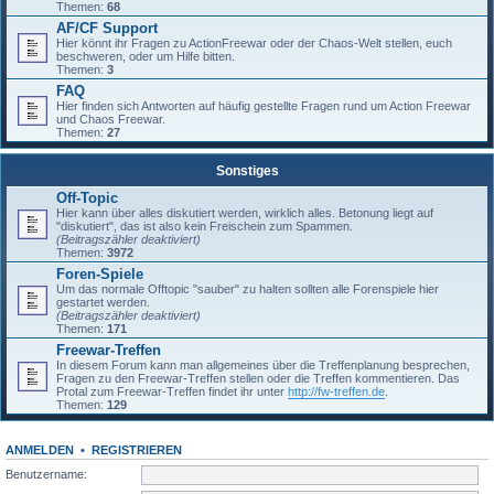
Themen:
68
AF/CF Support
Hier könnt ihr Fragen zu ActionFreewar oder der Chaos-Welt stellen, euch
beschweren, oder um Hilfe bitten.
Themen:
3
FAQ
Hier finden sich Antworten auf häufig gestellte Fragen rund um Action Freewar
und Chaos Freewar.
Themen:
27
Sonstiges
Off-Topic
Hier kann über alles diskutiert werden, wirklich alles. Betonung liegt auf
"diskutiert", das ist also kein Freischein zum Spammen.
(Beitragszähler deaktiviert)
Themen:
3972
Foren-Spiele
Um das normale Offtopic "sauber" zu halten sollten alle Forenspiele hier
gestartet werden.
(Beitragszähler deaktiviert)
Themen:
171
Freewar-Treffen
In diesem Forum kann man allgemeines über die Treffenplanung besprechen,
Fragen zu den Freewar-Treffen stellen oder die Treffen kommentieren. Das
Protal zum Freewar-Treffen findet ihr unter
http://fw-treffen.de
.
Themen:
129
ANMELDEN
•
REGISTRIEREN
Benutzername: