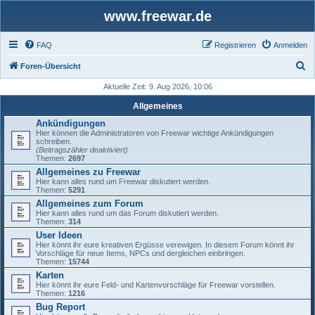
www.freewar.de
FAQ
Registrieren
Anmelden
S
Foren-Übersicht
u
Aktuelle Zeit: 9. Aug 2026, 10:06
c
Allgemeines
h
Ankündigungen
Hier können die Administratoren von Freewar wichtige Ankündigungen
e
schreiben.
(Beitragszähler deaktiviert)
Themen:
2697
Allgemeines zu Freewar
Hier kann alles rund um Freewar diskutiert werden.
Themen:
5291
Allgemeines zum Forum
Hier kann alles rund um das Forum diskutiert werden.
Themen:
314
User Ideen
Hier könnt ihr eure kreativen Ergüsse verewigen. In diesem Forum könnt ihr
Vorschläge für neue Items, NPCs und dergleichen einbringen.
Themen:
15744
Karten
Hier könnt ihr eure Feld- und Kartenvorschläge für Freewar vorstellen.
Themen:
1216
Bug Report