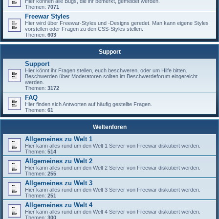
Hier können alle Bugs, die ihr bemerkt, gemeldet werden.
Themen:
7071
Freewar Styles
Hier wird über Freewar-Styles und -Designs geredet. Man kann eigene Styles
vorstellen oder Fragen zu den CSS-Styles stellen.
Themen:
603
Support
Support
Hier könnt ihr Fragen stellen, euch beschweren, oder um Hilfe bitten.
Beschwerden über Moderatoren sollten im Beschwerdeforum eingereicht
werden.
Themen:
3172
FAQ
Hier finden sich Antworten auf häufig gestellte Fragen.
Themen:
61
Weltenforen
Allgemeines zu Welt 1
Hier kann alles rund um den Welt 1 Server von Freewar diskutiert werden.
Themen:
514
Allgemeines zu Welt 2
Hier kann alles rund um den Welt 2 Server von Freewar diskutiert werden.
Themen:
255
Allgemeines zu Welt 3
Hier kann alles rund um den Welt 3 Server von Freewar diskutiert werden.
Themen:
251
Allgemeines zu Welt 4
Hier kann alles rund um den Welt 4 Server von Freewar diskutiert werden.
Themen:
300