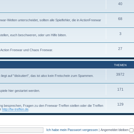
40
68
-Welten unterscheidet, sollten alle Spielfehler, die in ActionFreewar
3
tellen, euch beschweren, oder um Hilfe bitten.
27
um Action Freewar und Chaos Freewar.
THEMEN
3972
g liegt auf "diskutiert", das ist also kein Freischein zum Spammen.
171
piele hier gestartet werden.
129
g besprechen, Fragen zu den Freewar-Treffen stellen oder die Treffen
er
http://fw-treffen.de
.
Ich habe mein Passwort vergessen
|
Angemeldet bleiben