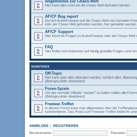
Allgemeines zur Chaos-Welt
Hier kann alles rund um die Chaos-Welt diskutiert werden.
AF/CF Bug report
Da sich ActionFreewar und die Chaos-Welt von normalen Freewar
oder der Chaos-Welt gefunden werden, hier gemeldet werden.
AF/CF Support
Hier könnt ihr Fragen zu ActionFreewar oder der Chaos-Welt s
FAQ
Hier finden sich Antworten auf häufig gestellte Fragen rund 
SONSTIGES
Off-Topic
Hier kann über alles diskutiert werden, wirklich alles. Betonun
(Beitragszähler deaktiviert)
Foren-Spiele
Um das normale Offtopic "sauber" zu halten sollten alle Forens
(Beitragszähler deaktiviert)
Freewar-Treffen
In diesem Forum kann man allgemeines über die Treffenplanun
kommentieren. Das Protal zum Freewar-Treffen findet ihr unt
ANMELDEN
•
REGISTRIEREN
Benutzername:
Passwort: