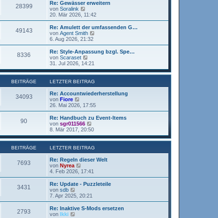
r
e
Re: Gewässer erweitern
r
28399
B
s
N
von
Soralink
a
e
t
e
20. Mär 2026, 11:42
g
i
e
u
t
r
e
Re: Amulett der umfassenden G…
r
49143
B
s
N
von
Agent Smith
a
e
t
e
6. Aug 2026, 21:32
g
i
e
u
t
r
e
Re: Style-Anpassung bzgl. Spe…
r
8336
B
s
N
von
Scaraset
a
e
t
e
31. Jul 2026, 14:21
g
i
e
u
t
r
e
r
B
s
BEITRÄGE
LETZTER BEITRAG
a
e
t
g
i
e
Re: Accountwiederherstellung
34093
t
r
N
von
Fiore
r
B
e
26. Mai 2026, 17:55
a
e
u
g
i
e
Re: Handbuch zu Event-Items
90
t
s
N
von
sgr011566
r
t
e
8. Mär 2017, 20:50
a
e
u
g
r
e
B
s
BEITRÄGE
LETZTER BEITRAG
e
t
i
e
Re: Regeln dieser Welt
7693
t
r
N
von
Nyrea
r
B
e
4. Feb 2026, 17:41
a
e
u
g
i
e
Re: Update - Puzzleteile
3431
t
s
N
von
sdb
r
t
e
7. Apr 2025, 20:21
a
e
u
g
r
e
Re: Inaktive S-Mods ersetzen
2793
B
s
N
von
Ikki
e