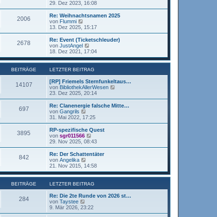
e
t
e
29. Dez 2023, 16:08
g
i
e
u
t
r
e
Re: Weihnachtsnamen 2025
r
2006
B
s
N
von
Flummi
a
e
t
e
13. Dez 2025, 15:17
g
i
e
u
t
r
e
Re: Event (Ticketschleuder)
r
2678
B
s
N
von
JustAngel
a
e
t
e
18. Dez 2021, 17:04
g
i
e
u
t
r
e
r
B
s
BEITRÄGE
LETZTER BEITRAG
a
e
t
g
i
e
[RP] Friemels Sternfunkeltaus…
14107
t
r
N
von
BibliothekAllerWesen
r
B
e
23. Dez 2025, 20:14
a
e
u
g
i
e
Re: Clanenergie falsche Mitte…
697
t
s
N
von
Gangrils
r
t
e
31. Mai 2022, 17:25
a
e
u
g
r
e
RP-spezifische Quest
3895
B
s
N
von
sgr011566
e
t
e
29. Nov 2025, 08:43
i
e
u
t
r
e
Re: Der Schattentäter
r
842
B
s
N
von
Angelika
a
e
t
e
21. Nov 2015, 14:58
g
i
e
u
t
r
e
r
B
s
BEITRÄGE
LETZTER BEITRAG
a
e
t
g
i
e
Re: Die 2te Runde von 2026 st…
284
t
r
N
von
Taystee
r
B
e
9. Mär 2026, 23:22
a
e
u
g