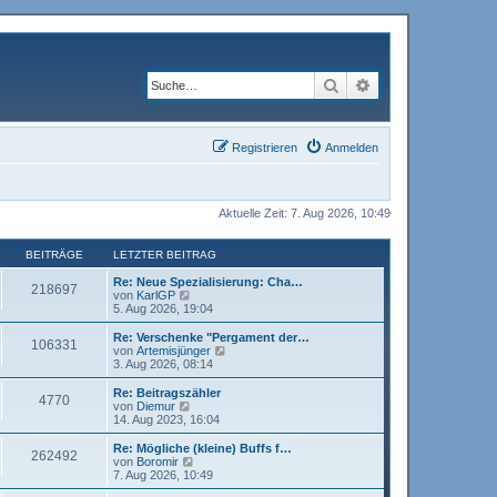
Suche
Erweiterte Suche
Registrieren
Anmelden
Aktuelle Zeit: 7. Aug 2026, 10:49
BEITRÄGE
LETZTER BEITRAG
Re: Neue Spezialisierung: Cha…
218697
N
von
KarlGP
e
5. Aug 2026, 19:04
u
e
Re: Verschenke "Pergament der…
106331
s
N
von
Artemisjünger
t
e
3. Aug 2026, 08:14
e
u
r
e
Re: Beitragszähler
4770
B
s
N
von
Diemur
e
t
e
14. Aug 2023, 16:04
i
e
u
t
r
e
Re: Mögliche (kleine) Buffs f…
r
262492
B
s
N
von
Boromir
a
e
t
e
7. Aug 2026, 10:49
g
i
e
u
t