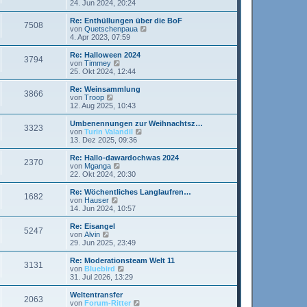
t
e
24. Jun 2024, 20:24
i
e
u
t
r
e
Re: Enthüllungen über die BoF
r
7508
B
s
N
von
Quetschenpaua
a
e
t
e
4. Apr 2023, 07:59
g
i
e
u
t
r
e
Re: Halloween 2024
r
3794
B
s
N
von
Timmey
a
e
t
e
25. Okt 2024, 12:44
g
i
e
u
t
r
e
Re: Weinsammlung
r
3866
B
s
N
von
Troop
a
e
t
e
12. Aug 2025, 10:43
g
i
e
u
t
r
e
Umbenennungen zur Weihnachtsz…
r
3323
B
s
N
von
Turin Valandil
a
e
t
e
13. Dez 2025, 09:36
g
i
e
u
t
r
e
Re: Hallo-dawardochwas 2024
r
2370
B
s
N
von
Mganga
a
e
t
e
22. Okt 2024, 20:30
g
i
e
u
t
r
e
Re: Wöchentliches Langlaufren…
r
1682
B
s
N
von
Hauser
a
e
t
e
14. Jun 2024, 10:57
g
i
e
u
t
r
e
Re: Eisangel
r
5247
B
s
N
von
Alvin
a
e
t
e
29. Jun 2025, 23:49
g
i
e
u
t
r
e
Re: Moderationsteam Welt 11
r
3131
B
s
N
von
Bluebird
a
e
t
e
31. Jul 2026, 13:29
g
i
e
u
t
r
e
Weltentransfer
r
2063
B
s
N
von
Forum-Ritter
a