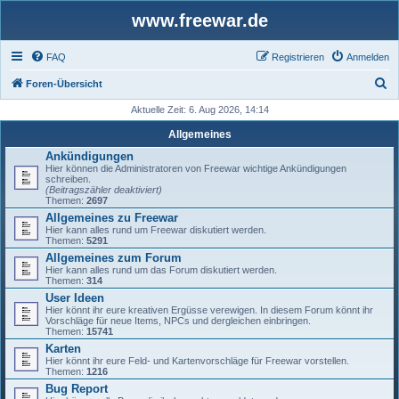
www.freewar.de
FAQ
Registrieren
Anmelden
S
Foren-Übersicht
u
Aktuelle Zeit: 6. Aug 2026, 14:14
c
Allgemeines
h
Ankündigungen
Hier können die Administratoren von Freewar wichtige Ankündigungen
e
schreiben.
(Beitragszähler deaktiviert)
Themen:
2697
Allgemeines zu Freewar
Hier kann alles rund um Freewar diskutiert werden.
Themen:
5291
Allgemeines zum Forum
Hier kann alles rund um das Forum diskutiert werden.
Themen:
314
User Ideen
Hier könnt ihr eure kreativen Ergüsse verewigen. In diesem Forum könnt ihr
Vorschläge für neue Items, NPCs und dergleichen einbringen.
Themen:
15741
Karten
Hier könnt ihr eure Feld- und Kartenvorschläge für Freewar vorstellen.
Themen:
1216
Bug Report