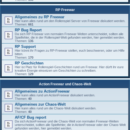
RP Freewar
Allgemeines zu RP Freewar
Hier kann alles rund um den Rollenspiel Server von Freewar diskutiert werden.
Themen:
661
RP Bug Report
Da sich RP Freewar von normalen Freewar-Welten unterscheidet, sollten alle
Spielfehler, die in der Rollenspiel-Welt gefunden werden, hier gemeldet werden.
Themen:
135
RP Support
Hier könnt ihr Fragen zu RP-Freewar stellen, euch beschweren, oder um Hilfe
bitten.
Themen:
170
RP Geschichten
Hier ist Platz für Rollenspiel-Geschichten rund um Freewar. Hier dürft ihr eure
kreative Energie einsetzen um Geschichten zu schreiben.
Themen:
129
Action Freewar und Chaos-Welt
Allgemeines zu ActionFreewar
Hier kann alles rund um ActionFreewar diskutiert werden.
Themen:
40
Allgemeines zur Chaos-Welt
Hier kann alles rund um die Chaos-Welt diskutiert werden.
Themen:
40
AF/CF Bug report
Da sich ActionFreewar und die Chaos-Welt von normalen Freewar-Welten
unterscheidet, sollten alle Spielfehler, die in ActionFreewar oder der Chaos-Welt
gefunden werden, hier gemeldet werden.