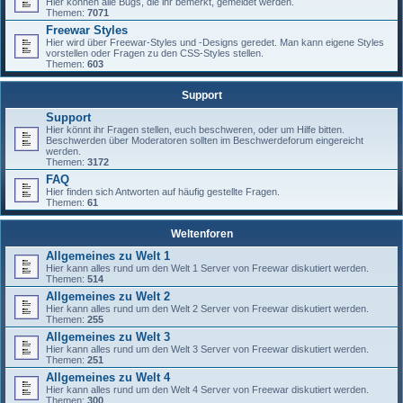
Hier können alle Bugs, die ihr bemerkt, gemeldet werden.
Themen:
7071
Freewar Styles
Hier wird über Freewar-Styles und -Designs geredet. Man kann eigene Styles
vorstellen oder Fragen zu den CSS-Styles stellen.
Themen:
603
Support
Support
Hier könnt ihr Fragen stellen, euch beschweren, oder um Hilfe bitten.
Beschwerden über Moderatoren sollten im Beschwerdeforum eingereicht
werden.
Themen:
3172
FAQ
Hier finden sich Antworten auf häufig gestellte Fragen.
Themen:
61
Weltenforen
Allgemeines zu Welt 1
Hier kann alles rund um den Welt 1 Server von Freewar diskutiert werden.
Themen:
514
Allgemeines zu Welt 2
Hier kann alles rund um den Welt 2 Server von Freewar diskutiert werden.
Themen:
255
Allgemeines zu Welt 3
Hier kann alles rund um den Welt 3 Server von Freewar diskutiert werden.
Themen:
251
Allgemeines zu Welt 4
Hier kann alles rund um den Welt 4 Server von Freewar diskutiert werden.
Themen:
300