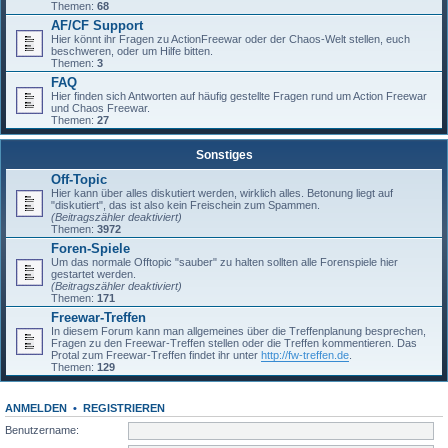
Themen:
68
AF/CF Support
Hier könnt ihr Fragen zu ActionFreewar oder der Chaos-Welt stellen, euch
beschweren, oder um Hilfe bitten.
Themen:
3
FAQ
Hier finden sich Antworten auf häufig gestellte Fragen rund um Action Freewar
und Chaos Freewar.
Themen:
27
Sonstiges
Off-Topic
Hier kann über alles diskutiert werden, wirklich alles. Betonung liegt auf
"diskutiert", das ist also kein Freischein zum Spammen.
(Beitragszähler deaktiviert)
Themen:
3972
Foren-Spiele
Um das normale Offtopic "sauber" zu halten sollten alle Forenspiele hier
gestartet werden.
(Beitragszähler deaktiviert)
Themen:
171
Freewar-Treffen
In diesem Forum kann man allgemeines über die Treffenplanung besprechen,
Fragen zu den Freewar-Treffen stellen oder die Treffen kommentieren. Das
Protal zum Freewar-Treffen findet ihr unter
http://fw-treffen.de
.
Themen:
129
ANMELDEN
•
REGISTRIEREN
Benutzername: