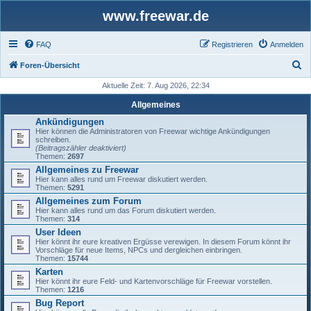
www.freewar.de
FAQ
Registrieren
Anmelden
S
Foren-Übersicht
u
Aktuelle Zeit: 7. Aug 2026, 22:34
c
Allgemeines
h
Ankündigungen
Hier können die Administratoren von Freewar wichtige Ankündigungen
e
schreiben.
(Beitragszähler deaktiviert)
Themen:
2697
Allgemeines zu Freewar
Hier kann alles rund um Freewar diskutiert werden.
Themen:
5291
Allgemeines zum Forum
Hier kann alles rund um das Forum diskutiert werden.
Themen:
314
User Ideen
Hier könnt ihr eure kreativen Ergüsse verewigen. In diesem Forum könnt ihr
Vorschläge für neue Items, NPCs und dergleichen einbringen.
Themen:
15744
Karten
Hier könnt ihr eure Feld- und Kartenvorschläge für Freewar vorstellen.
Themen:
1216
Bug Report