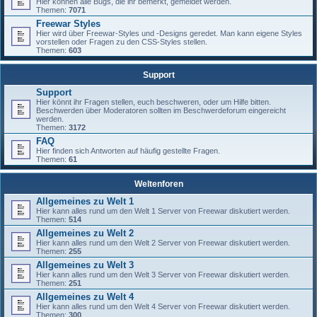
Hier können alle Bugs, die ihr bemerkt, gemeldet werden.
Themen:
7071
Freewar Styles
Hier wird über Freewar-Styles und -Designs geredet. Man kann eigene Styles
vorstellen oder Fragen zu den CSS-Styles stellen.
Themen:
603
Support
Support
Hier könnt ihr Fragen stellen, euch beschweren, oder um Hilfe bitten.
Beschwerden über Moderatoren sollten im Beschwerdeforum eingereicht
werden.
Themen:
3172
FAQ
Hier finden sich Antworten auf häufig gestellte Fragen.
Themen:
61
Weltenforen
Allgemeines zu Welt 1
Hier kann alles rund um den Welt 1 Server von Freewar diskutiert werden.
Themen:
514
Allgemeines zu Welt 2
Hier kann alles rund um den Welt 2 Server von Freewar diskutiert werden.
Themen:
255
Allgemeines zu Welt 3
Hier kann alles rund um den Welt 3 Server von Freewar diskutiert werden.
Themen:
251
Allgemeines zu Welt 4
Hier kann alles rund um den Welt 4 Server von Freewar diskutiert werden.
Themen:
300