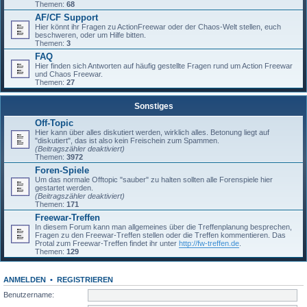
Themen:
68
AF/CF Support
Hier könnt ihr Fragen zu ActionFreewar oder der Chaos-Welt stellen, euch
beschweren, oder um Hilfe bitten.
Themen:
3
FAQ
Hier finden sich Antworten auf häufig gestellte Fragen rund um Action Freewar
und Chaos Freewar.
Themen:
27
Sonstiges
Off-Topic
Hier kann über alles diskutiert werden, wirklich alles. Betonung liegt auf
"diskutiert", das ist also kein Freischein zum Spammen.
(Beitragszähler deaktiviert)
Themen:
3972
Foren-Spiele
Um das normale Offtopic "sauber" zu halten sollten alle Forenspiele hier
gestartet werden.
(Beitragszähler deaktiviert)
Themen:
171
Freewar-Treffen
In diesem Forum kann man allgemeines über die Treffenplanung besprechen,
Fragen zu den Freewar-Treffen stellen oder die Treffen kommentieren. Das
Protal zum Freewar-Treffen findet ihr unter
http://fw-treffen.de
.
Themen:
129
ANMELDEN
•
REGISTRIEREN
Benutzername: