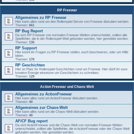
RP Freewar
Allgemeines zu RP Freewar
Hier kann alles rund um den Rollenspiel Server von Freewar diskutiert werden.
Themen:
661
RP Bug Report
Da sich RP Freewar von normalen Freewar-Welten unterscheidet, sollten alle
Spielfehler, die in der Rollenspiel-Welt gefunden werden, hier gemeldet werden.
Themen:
135
RP Support
Hier könnt ihr Fragen zu RP-Freewar stellen, euch beschweren, oder um Hilfe
bitten.
Themen:
170
RP Geschichten
Hier ist Platz für Rollenspiel-Geschichten rund um Freewar. Hier dürft ihr eure
kreative Energie einsetzen um Geschichten zu schreiben.
Themen:
129
Action Freewar und Chaos-Welt
Allgemeines zu ActionFreewar
Hier kann alles rund um ActionFreewar diskutiert werden.
Themen:
40
Allgemeines zur Chaos-Welt
Hier kann alles rund um die Chaos-Welt diskutiert werden.
Themen:
40
AF/CF Bug report
Da sich ActionFreewar und die Chaos-Welt von normalen Freewar-Welten
unterscheidet, sollten alle Spielfehler, die in ActionFreewar oder der Chaos-Welt
gefunden werden, hier gemeldet werden.