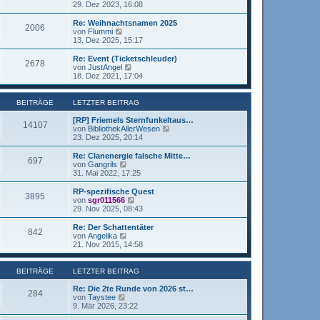
e
t
e
29. Dez 2023, 16:08
g
i
e
u
t
r
e
Re: Weihnachtsnamen 2025
r
2006
B
s
N
von
Flummi
a
e
t
e
13. Dez 2025, 15:17
g
i
e
u
t
r
e
Re: Event (Ticketschleuder)
r
2678
B
s
N
von
JustAngel
a
e
t
e
18. Dez 2021, 17:04
g
i
e
u
t
r
e
r
B
s
BEITRÄGE
LETZTER BEITRAG
a
e
t
g
i
e
[RP] Friemels Sternfunkeltaus…
14107
t
r
N
von
BibliothekAllerWesen
r
B
e
23. Dez 2025, 20:14
a
e
u
g
i
e
Re: Clanenergie falsche Mitte…
697
t
s
N
von
Gangrils
r
t
e
31. Mai 2022, 17:25
a
e
u
g
r
e
RP-spezifische Quest
3895
B
s
N
von
sgr011566
e
t
e
29. Nov 2025, 08:43
i
e
u
t
r
e
Re: Der Schattentäter
r
842
B
s
N
von
Angelika
a
e
t
e
21. Nov 2015, 14:58
g
i
e
u
t
r
e
r
B
s
BEITRÄGE
LETZTER BEITRAG
a
e
t
g
i
e
Re: Die 2te Runde von 2026 st…
284
t
r
N
von
Taystee
r
B
e
9. Mär 2026, 23:22
a
e
u
g