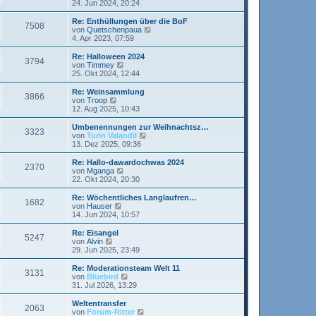
t
e
24. Jun 2024, 20:24
i
e
u
t
r
e
Re: Enthüllungen über die BoF
r
7508
B
s
N
von
Quetschenpaua
a
e
t
e
4. Apr 2023, 07:59
g
i
e
u
t
r
e
Re: Halloween 2024
r
3794
B
s
N
von
Timmey
a
e
t
e
25. Okt 2024, 12:44
g
i
e
u
t
r
e
Re: Weinsammlung
r
3866
B
s
N
von
Troop
a
e
t
e
12. Aug 2025, 10:43
g
i
e
u
t
r
e
Umbenennungen zur Weihnachtsz…
r
3323
B
s
N
von
Turin Valandil
a
e
t
e
13. Dez 2025, 09:36
g
i
e
u
t
r
e
Re: Hallo-dawardochwas 2024
r
2370
B
s
N
von
Mganga
a
e
t
e
22. Okt 2024, 20:30
g
i
e
u
t
r
e
Re: Wöchentliches Langlaufren…
r
1682
B
s
N
von
Hauser
a
e
t
e
14. Jun 2024, 10:57
g
i
e
u
t
r
e
Re: Eisangel
r
5247
B
s
N
von
Alvin
a
e
t
e
29. Jun 2025, 23:49
g
i
e
u
t
r
e
Re: Moderationsteam Welt 11
r
3131
B
s
N
von
Bluebird
a
e
t
e
31. Jul 2026, 13:29
g
i
e
u
t
r
e
Weltentransfer
r
2063
B
s
N
von
Forum-Ritter
a