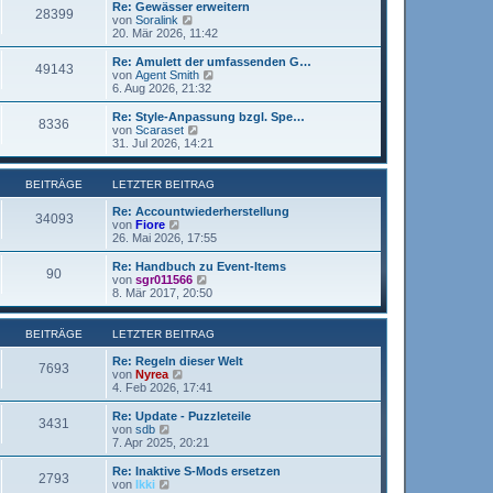
r
e
Re: Gewässer erweitern
r
28399
B
s
N
von
Soralink
a
e
t
e
20. Mär 2026, 11:42
g
i
e
u
t
r
e
Re: Amulett der umfassenden G…
r
49143
B
s
N
von
Agent Smith
a
e
t
e
6. Aug 2026, 21:32
g
i
e
u
t
r
e
Re: Style-Anpassung bzgl. Spe…
r
8336
B
s
N
von
Scaraset
a
e
t
e
31. Jul 2026, 14:21
g
i
e
u
t
r
e
r
B
s
BEITRÄGE
LETZTER BEITRAG
a
e
t
g
i
e
Re: Accountwiederherstellung
34093
t
r
N
von
Fiore
r
B
e
26. Mai 2026, 17:55
a
e
u
g
i
e
Re: Handbuch zu Event-Items
90
t
s
N
von
sgr011566
r
t
e
8. Mär 2017, 20:50
a
e
u
g
r
e
B
s
BEITRÄGE
LETZTER BEITRAG
e
t
i
e
Re: Regeln dieser Welt
7693
t
r
N
von
Nyrea
r
B
e
4. Feb 2026, 17:41
a
e
u
g
i
e
Re: Update - Puzzleteile
3431
t
s
N
von
sdb
r
t
e
7. Apr 2025, 20:21
a
e
u
g
r
e
Re: Inaktive S-Mods ersetzen
2793
B
s
N
von
Ikki
e