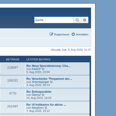
Suche
Erweiterte Suche
Registrieren
Anmelden
Aktuelle Zeit: 8. Aug 2026, 01:07
BEITRÄGE
LETZTER BEITRAG
Re: Neue Spezialisierung: Cha…
218697
N
von
KarlGP
e
5. Aug 2026, 19:04
u
e
Re: Verschenke "Pergament der…
106331
s
N
von
Artemisjünger
t
e
3. Aug 2026, 08:14
e
u
r
e
Re: Beitragszähler
4770
B
s
N
von
Diemur
e
t
e
14. Aug 2023, 16:04
i
e
u
t
r
e
Re: UI Indikation für aktive …
r
262497
B
s
N
von
Metahero
a
e
t
e
7. Aug 2026, 19:12
g
i
e
u
t