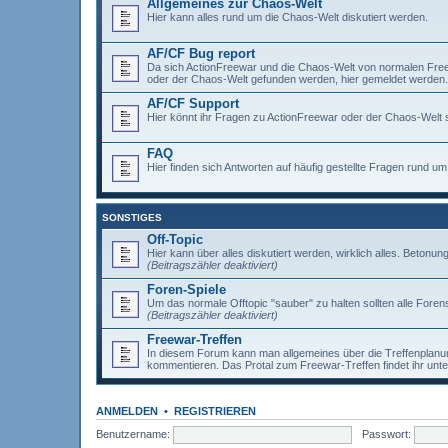
Allgemeines zur Chaos-Welt
Hier kann alles rund um die Chaos-Welt diskutiert werden.
AF/CF Bug report
Da sich ActionFreewar und die Chaos-Welt von normalen Freewar
oder der Chaos-Welt gefunden werden, hier gemeldet werden.
AF/CF Support
Hier könnt ihr Fragen zu ActionFreewar oder der Chaos-Welt s
FAQ
Hier finden sich Antworten auf häufig gestellte Fragen rund 
SONSTIGES
Off-Topic
Hier kann über alles diskutiert werden, wirklich alles. Betonun
(Beitragszähler deaktiviert)
Foren-Spiele
Um das normale Offtopic "sauber" zu halten sollten alle Forens
(Beitragszähler deaktiviert)
Freewar-Treffen
In diesem Forum kann man allgemeines über die Treffenplanun
kommentieren. Das Protal zum Freewar-Treffen findet ihr unt
ANMELDEN
•
REGISTRIEREN
Benutzername:
Passwort: