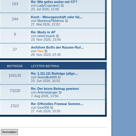
i
e
Re: Wie gehts weiter mit CF?
163
t
s
N
von
LadyCupcake1
r
t
e
23. Jul 2026, 12:06
a
e
u
g
r
e
Koch - Minusgeschäft oder fal…
244
B
s
N
von
MaximusPlebimus
e
t
e
27. Mai 2026, 22:02
i
e
u
t
r
e
Re: Mods in AF
r
6
B
s
N
von
newCesario
a
e
t
e
23. Nov 2025, 23:56
g
i
e
u
t
r
e
Anführer Buffs der Rassen-Ruf…
r
27
B
s
N
von
You
a
e
t
e
29. Nov 2023, 07:45
g
i
e
u
t
r
e
r
B
s
BEITRÄGE
LETZTER BEITRAG
a
e
t
g
i
e
Re: 1.111.111 Beiträge (allge…
104135
t
r
N
von
SuendikatW9
r
B
e
23. Jun 2026, 16:51
a
e
u
g
i
e
Re: Der letzte Beitrag gewinnt
73220
t
s
N
von
Artemisjünger
r
t
e
7. Aug 2026, 13:56
a
e
u
g
r
e
Re: Offizielles Freewar Somme…
2322
B
s
N
von
Gex008
e
t
e
27. Feb 2026, 15:55
i
e
u
t
r
e
r
B
s
a
e
t
g
i
e
t
r
r