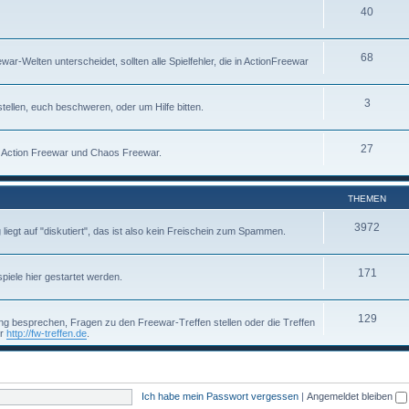
40
68
-Welten unterscheidet, sollten alle Spielfehler, die in ActionFreewar
3
tellen, euch beschweren, oder um Hilfe bitten.
27
um Action Freewar und Chaos Freewar.
THEMEN
3972
g liegt auf "diskutiert", das ist also kein Freischein zum Spammen.
171
piele hier gestartet werden.
129
g besprechen, Fragen zu den Freewar-Treffen stellen oder die Treffen
er
http://fw-treffen.de
.
Ich habe mein Passwort vergessen
|
Angemeldet bleiben