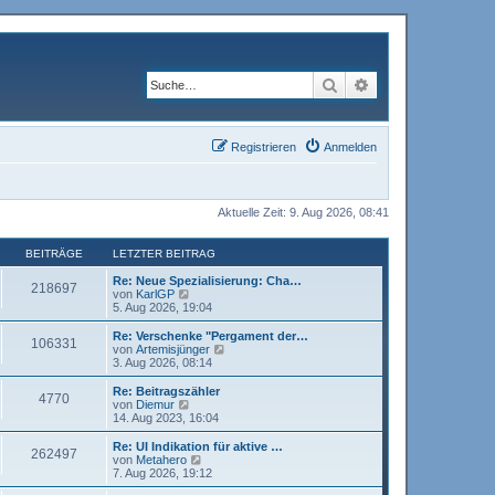
Suche
Erweiterte Suche
Registrieren
Anmelden
Aktuelle Zeit: 9. Aug 2026, 08:41
BEITRÄGE
LETZTER BEITRAG
Re: Neue Spezialisierung: Cha…
218697
N
von
KarlGP
e
5. Aug 2026, 19:04
u
e
Re: Verschenke "Pergament der…
106331
s
N
von
Artemisjünger
t
e
3. Aug 2026, 08:14
e
u
r
e
Re: Beitragszähler
4770
B
s
N
von
Diemur
e
t
e
14. Aug 2023, 16:04
i
e
u
t
r
e
Re: UI Indikation für aktive …
r
262497
B
s
N
von
Metahero
a
e
t
e
7. Aug 2026, 19:12
g
i
e
u
t