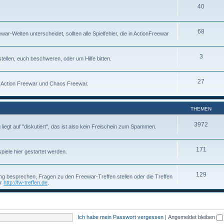
40
68
-Welten unterscheidet, sollten alle Spielfehler, die in ActionFreewar
3
tellen, euch beschweren, oder um Hilfe bitten.
27
um Action Freewar und Chaos Freewar.
THEMEN
3972
g liegt auf "diskutiert", das ist also kein Freischein zum Spammen.
171
piele hier gestartet werden.
129
g besprechen, Fragen zu den Freewar-Treffen stellen oder die Treffen
er
http://fw-treffen.de
.
Ich habe mein Passwort vergessen
|
Angemeldet bleiben