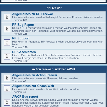
RP Freewar
Allgemeines zu RP Freewar
Hier kann alles rund um den Rollenspiel Server von Freewar diskutiert werden.
Themen:
661
RP Bug Report
Da sich RP Freewar von normalen Freewar-Welten unterscheidet, sollten alle
Spielfehler, die in der Rollenspiel-Welt gefunden werden, hier gemeldet werden.
Themen:
135
RP Support
Hier könnt ihr Fragen zu RP-Freewar stellen, euch beschweren, oder um Hilfe
bitten.
Themen:
170
RP Geschichten
Hier ist Platz für Rollenspiel-Geschichten rund um Freewar. Hier dürft ihr eure
kreative Energie einsetzen um Geschichten zu schreiben.
Themen:
129
Action Freewar und Chaos-Welt
Allgemeines zu ActionFreewar
Hier kann alles rund um ActionFreewar diskutiert werden.
Themen:
40
Allgemeines zur Chaos-Welt
Hier kann alles rund um die Chaos-Welt diskutiert werden.
Themen:
40
AF/CF Bug report
Da sich ActionFreewar und die Chaos-Welt von normalen Freewar-Welten
unterscheidet, sollten alle Spielfehler, die in ActionFreewar oder der Chaos-Welt
gefunden werden, hier gemeldet werden.