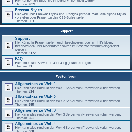
Hier können alle Bugs, die ihr bemerkt, gemeldet werden.
Themen:
7071
Freewar Styles
Hier wird über Freewar-Styles und -Designs geredet. Man kann eigene Styles
vorstellen oder Fragen zu den CSS-Styles stellen.
Themen:
603
Support
Support
Hier könnt ihr Fragen stellen, euch beschweren, oder um Hilfe bitten.
Beschwerden über Moderatoren sollten im Beschwerdeforum eingereicht
werden.
Themen:
3172
FAQ
Hier finden sich Antworten auf häufig gestellte Fragen.
Themen:
61
Weltenforen
Allgemeines zu Welt 1
Hier kann alles rund um den Welt 1 Server von Freewar diskutiert werden.
Themen:
514
Allgemeines zu Welt 2
Hier kann alles rund um den Welt 2 Server von Freewar diskutiert werden.
Themen:
255
Allgemeines zu Welt 3
Hier kann alles rund um den Welt 3 Server von Freewar diskutiert werden.
Themen:
251
Allgemeines zu Welt 4
Hier kann alles rund um den Welt 4 Server von Freewar diskutiert werden.
Themen:
300