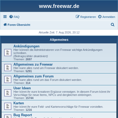
www.freewar.de
FAQ
Registrieren
Anmelden
S
Foren-Übersicht
u
Aktuelle Zeit: 7. Aug 2026, 20:12
c
Allgemeines
h
Ankündigungen
Hier können die Administratoren von Freewar wichtige Ankündigungen
e
schreiben.
(Beitragszähler deaktiviert)
Themen:
2697
Allgemeines zu Freewar
Hier kann alles rund um Freewar diskutiert werden.
Themen:
5291
Allgemeines zum Forum
Hier kann alles rund um das Forum diskutiert werden.
Themen:
314
User Ideen
Hier könnt ihr eure kreativen Ergüsse verewigen. In diesem Forum könnt ihr
Vorschläge für neue Items, NPCs und dergleichen einbringen.
Themen:
15744
Karten
Hier könnt ihr eure Feld- und Kartenvorschläge für Freewar vorstellen.
Themen:
1216
Bug Report