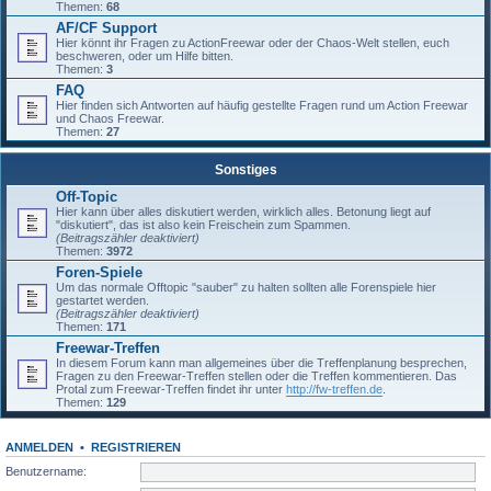
Themen:
68
AF/CF Support
Hier könnt ihr Fragen zu ActionFreewar oder der Chaos-Welt stellen, euch
beschweren, oder um Hilfe bitten.
Themen:
3
FAQ
Hier finden sich Antworten auf häufig gestellte Fragen rund um Action Freewar
und Chaos Freewar.
Themen:
27
Sonstiges
Off-Topic
Hier kann über alles diskutiert werden, wirklich alles. Betonung liegt auf
"diskutiert", das ist also kein Freischein zum Spammen.
(Beitragszähler deaktiviert)
Themen:
3972
Foren-Spiele
Um das normale Offtopic "sauber" zu halten sollten alle Forenspiele hier
gestartet werden.
(Beitragszähler deaktiviert)
Themen:
171
Freewar-Treffen
In diesem Forum kann man allgemeines über die Treffenplanung besprechen,
Fragen zu den Freewar-Treffen stellen oder die Treffen kommentieren. Das
Protal zum Freewar-Treffen findet ihr unter
http://fw-treffen.de
.
Themen:
129
ANMELDEN
•
REGISTRIEREN
Benutzername: