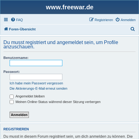
www.freewar.de
FAQ
Registrieren
Anmelden
S
Foren-Übersicht
u
Du musst registriert und angemeldet sein, um Profile
c
anzuschauen.
h
Benutzername:
e
Passwort:
Ich habe mein Passwort vergessen
Die Aktivierungs-E-Mail erneut senden
Angemeldet bleiben
Meinen Online-Status während dieser Sitzung verbergen
REGISTRIEREN
Du musst in diesem Forum registriert sein, um dich anmelden zu können. Die