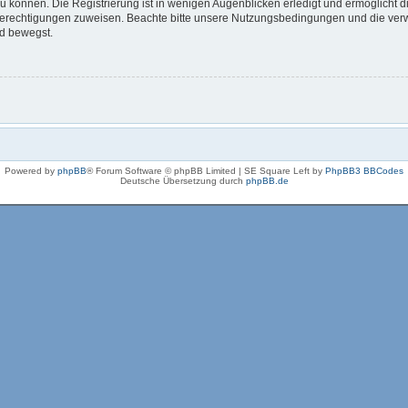
 können. Die Registrierung ist in wenigen Augenblicken erledigt und ermöglicht di
 Berechtigungen zuweisen. Beachte bitte unsere Nutzungsbedingungen und die verwa
rd bewegst.
Powered by
phpBB
® Forum Software © phpBB Limited | SE Square Left by
PhpBB3 BBCodes
Deutsche Übersetzung durch
phpBB.de