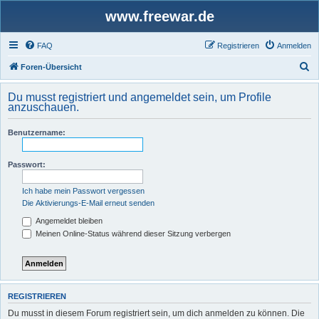
www.freewar.de
FAQ
Registrieren
Anmelden
S
Foren-Übersicht
u
Du musst registriert und angemeldet sein, um Profile
c
anzuschauen.
h
Benutzername:
e
Passwort:
Ich habe mein Passwort vergessen
Die Aktivierungs-E-Mail erneut senden
Angemeldet bleiben
Meinen Online-Status während dieser Sitzung verbergen
REGISTRIEREN
Du musst in diesem Forum registriert sein, um dich anmelden zu können. Die