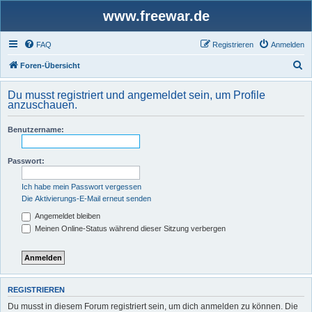
www.freewar.de
FAQ
Registrieren
Anmelden
S
Foren-Übersicht
u
Du musst registriert und angemeldet sein, um Profile
c
anzuschauen.
h
Benutzername:
e
Passwort:
Ich habe mein Passwort vergessen
Die Aktivierungs-E-Mail erneut senden
Angemeldet bleiben
Meinen Online-Status während dieser Sitzung verbergen
REGISTRIEREN
Du musst in diesem Forum registriert sein, um dich anmelden zu können. Die