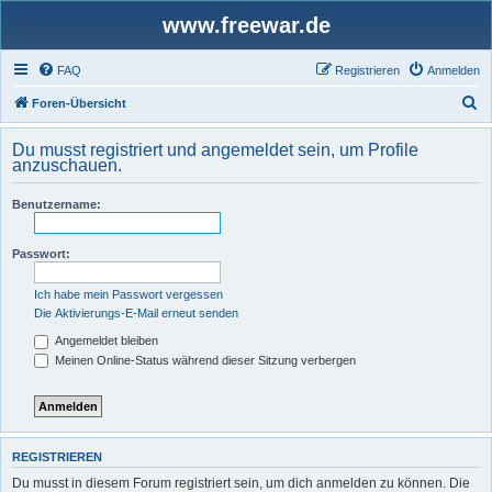
www.freewar.de
FAQ
Registrieren
Anmelden
S
Foren-Übersicht
u
Du musst registriert und angemeldet sein, um Profile
c
anzuschauen.
h
Benutzername:
e
Passwort:
Ich habe mein Passwort vergessen
Die Aktivierungs-E-Mail erneut senden
Angemeldet bleiben
Meinen Online-Status während dieser Sitzung verbergen
REGISTRIEREN
Du musst in diesem Forum registriert sein, um dich anmelden zu können. Die