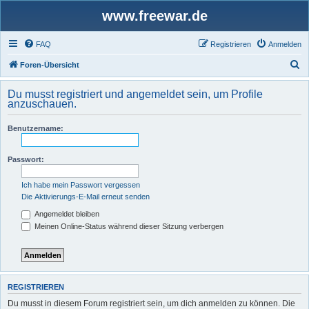
www.freewar.de
FAQ
Registrieren
Anmelden
S
Foren-Übersicht
u
Du musst registriert und angemeldet sein, um Profile
c
anzuschauen.
h
Benutzername:
e
Passwort:
Ich habe mein Passwort vergessen
Die Aktivierungs-E-Mail erneut senden
Angemeldet bleiben
Meinen Online-Status während dieser Sitzung verbergen
REGISTRIEREN
Du musst in diesem Forum registriert sein, um dich anmelden zu können. Die