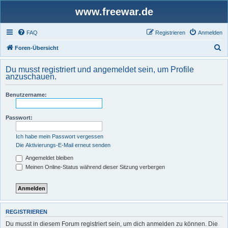
www.freewar.de
FAQ
Registrieren
Anmelden
S
Foren-Übersicht
u
Du musst registriert und angemeldet sein, um Profile
c
anzuschauen.
h
Benutzername:
e
Passwort:
Ich habe mein Passwort vergessen
Die Aktivierungs-E-Mail erneut senden
Angemeldet bleiben
Meinen Online-Status während dieser Sitzung verbergen
REGISTRIEREN
Du musst in diesem Forum registriert sein, um dich anmelden zu können. Die