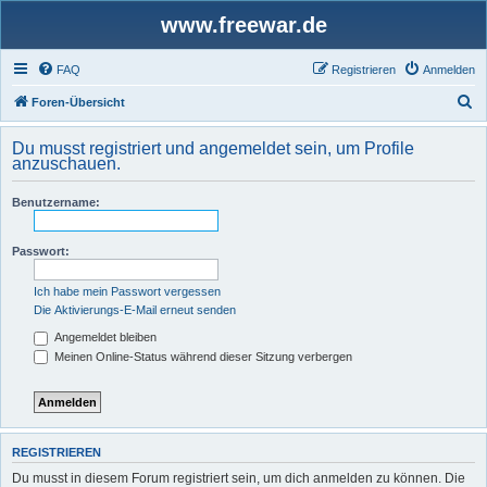
www.freewar.de
FAQ
Registrieren
Anmelden
S
Foren-Übersicht
u
Du musst registriert und angemeldet sein, um Profile
c
anzuschauen.
h
Benutzername:
e
Passwort:
Ich habe mein Passwort vergessen
Die Aktivierungs-E-Mail erneut senden
Angemeldet bleiben
Meinen Online-Status während dieser Sitzung verbergen
REGISTRIEREN
Du musst in diesem Forum registriert sein, um dich anmelden zu können. Die