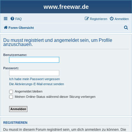
www.freewar.de
FAQ
Registrieren
Anmelden
S
Foren-Übersicht
u
Du musst registriert und angemeldet sein, um Profile
c
anzuschauen.
h
Benutzername:
e
Passwort:
Ich habe mein Passwort vergessen
Die Aktivierungs-E-Mail erneut senden
Angemeldet bleiben
Meinen Online-Status während dieser Sitzung verbergen
REGISTRIEREN
Du musst in diesem Forum registriert sein, um dich anmelden zu können. Die