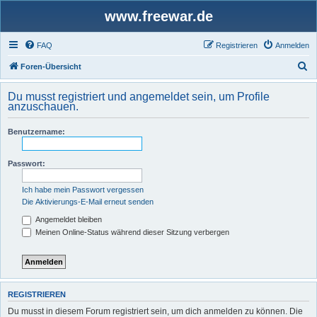
www.freewar.de
FAQ
Registrieren
Anmelden
S
Foren-Übersicht
u
Du musst registriert und angemeldet sein, um Profile
c
anzuschauen.
h
Benutzername:
e
Passwort:
Ich habe mein Passwort vergessen
Die Aktivierungs-E-Mail erneut senden
Angemeldet bleiben
Meinen Online-Status während dieser Sitzung verbergen
REGISTRIEREN
Du musst in diesem Forum registriert sein, um dich anmelden zu können. Die