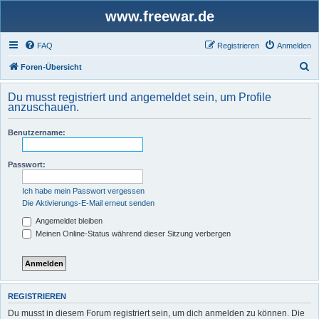
www.freewar.de
FAQ
Registrieren
Anmelden
S
Foren-Übersicht
u
Du musst registriert und angemeldet sein, um Profile
c
anzuschauen.
h
Benutzername:
e
Passwort:
Ich habe mein Passwort vergessen
Die Aktivierungs-E-Mail erneut senden
Angemeldet bleiben
Meinen Online-Status während dieser Sitzung verbergen
REGISTRIEREN
Du musst in diesem Forum registriert sein, um dich anmelden zu können. Die