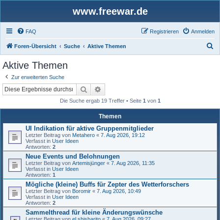
www.freewar.de
FAQ
Registrieren
Anmelden
S
Foren-Übersicht
Suche
Aktive Themen
u
Aktive Themen
c
Zur erweiterten Suche
h
Suche
Erweiterte Suche
e
Die Suche ergab 19 Treffer • Seite
1
von
1
Themen
UI Indikation für aktive Gruppenmitglieder
Letzter Beitrag von
Metahero
«
7. Aug 2026, 19:12
Verfasst in
User Ideen
Antworten:
2
Neue Events und Belohnungen
Letzter Beitrag von
Artemisjünger
«
7. Aug 2026, 11:35
Verfasst in
User Ideen
Antworten:
1
Mögliche (kleine) Buffs für Zepter des Wetterforschers
Letzter Beitrag von
Boromir
«
7. Aug 2026, 10:49
Verfasst in
User Ideen
Antworten:
2
Sammelthread für kleine Änderungswünsche
Letzter Beitrag von
el shisharito
«
7. Aug 2026, 09:27