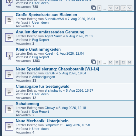
Verfasst in
User Ideen
Antworten:
788
1
50
51
52
53
…
Große Speisekarte aus Blatenien
Letzter Beitrag von
SuendikatW9
«
7. Aug 2026, 06:04
Verfasst in
User Ideen
Antworten:
7
Amulett der umfassenden Genesung
Letzter Beitrag von
Agent Smith
«
6. Aug 2026, 21:32
Verfasst in
Bug Report
Antworten:
2
Kleine Unstimmigkeiten
Letzter Beitrag von
Kozel
«
6. Aug 2026, 12:04
Verfasst in
Bug Report
Antworten:
1383
1
90
91
92
93
…
Neue Spezialisierung: Chaosbotanik [W1-14]
Letzter Beitrag von
KarlGP
«
5. Aug 2026, 19:04
Verfasst in
Ankündigungen
Antworten:
13
Clanabgabe für Seetangwald
Letzter Beitrag von
el shisharito
«
5. Aug 2026, 18:57
Verfasst in
User Ideen
Antworten:
12
Schattensog
Letzter Beitrag von
Chewy
«
5. Aug 2026, 12:18
Verfasst in
Bug Report
Antworten:
2
Neue Mechanik: Unterjubeln
Letzter Beitrag von
Simpletrix
«
5. Aug 2026, 10:50
Verfasst in
User Ideen
Antworten:
4