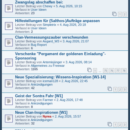
Zwangslag abschaffen bei:
Letzter Beitrag von
Chewy
«
5. Aug 2026, 10:15
Verfasst in
User Ideen
Antworten:
23
1
2
Hilfestellungen für (Salthos-)Aufträge anpassen
Letzter Beitrag von
Simpletrix
«
4. Aug 2026, 20:18
Verfasst in
User Ideen
Antworten:
2
Clan-Vermessungszauber verschwunden
Letzter Beitrag von
Asgard_W3
«
3. Aug 2026, 21:07
Verfasst in
Bug Report
Antworten:
6
Verschenke "Pergament der goldenen Einladung"-
Sponsoring
Letzter Beitrag von
Artemisjünger
«
3. Aug 2026, 08:14
Verfasst in
Allgemeines zu Freewar
Antworten:
1165
1
75
76
77
78
…
Neue Spezialisierung: Wissens-Inspiration [W1-14]
Letzter Beitrag von
iceman128
«
2. Aug 2026, 22:45
Verfasst in
Ankündigungen
Antworten:
42
1
2
3
Geist der Sontra Fahr [W1]
Letzter Beitrag von
Farmer
«
2. Aug 2026, 17:48
Verfasst in
Ankündigungen
Antworten:
8
Neue Clan-Inspirationen [W1]
Letzter Beitrag von
Nyrea
«
2. Aug 2026, 15:57
Verfasst in
Ankündigungen
Antworten:
32
1
2
3