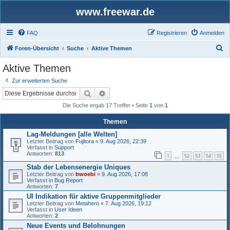
www.freewar.de
FAQ
Registrieren
Anmelden
S
Foren-Übersicht
Suche
Aktive Themen
u
Aktive Themen
c
Zur erweiterten Suche
h
Suche
Erweiterte Suche
e
Die Suche ergab 17 Treffer • Seite
1
von
1
Themen
Lag-Meldungen [alle Welten]
Letzter Beitrag von
Fujitora
«
9. Aug 2026, 22:39
Verfasst in
Support
Antworten:
813
1
52
53
54
55
…
Stab der Lebensenergie Uniques
Letzter Beitrag von
bwoebi
«
9. Aug 2026, 17:08
Verfasst in
Bug Report
Antworten:
7
UI Indikation für aktive Gruppenmitglieder
Letzter Beitrag von
Metahero
«
7. Aug 2026, 19:12
Verfasst in
User Ideen
Antworten:
2
Neue Events und Belohnungen