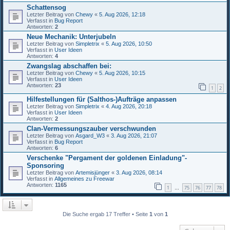
Schattensog
Letzter Beitrag von
Chewy
«
5. Aug 2026, 12:18
Verfasst in
Bug Report
Antworten:
2
Neue Mechanik: Unterjubeln
Letzter Beitrag von
Simpletrix
«
5. Aug 2026, 10:50
Verfasst in
User Ideen
Antworten:
4
Zwangslag abschaffen bei:
Letzter Beitrag von
Chewy
«
5. Aug 2026, 10:15
Verfasst in
User Ideen
Antworten:
23
1
2
Hilfestellungen für (Salthos-)Aufträge anpassen
Letzter Beitrag von
Simpletrix
«
4. Aug 2026, 20:18
Verfasst in
User Ideen
Antworten:
2
Clan-Vermessungszauber verschwunden
Letzter Beitrag von
Asgard_W3
«
3. Aug 2026, 21:07
Verfasst in
Bug Report
Antworten:
6
Verschenke "Pergament der goldenen Einladung"-
Sponsoring
Letzter Beitrag von
Artemisjünger
«
3. Aug 2026, 08:14
Verfasst in
Allgemeines zu Freewar
Antworten:
1165
1
75
76
77
78
…
Die Suche ergab 17 Treffer • Seite
1
von
1