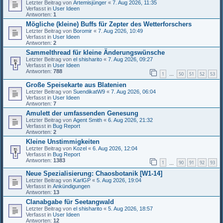
Letzter Beitrag von
Artemisjünger
«
7. Aug 2026, 11:35
Verfasst in
User Ideen
Antworten:
1
Mögliche (kleine) Buffs für Zepter des Wetterforschers
Letzter Beitrag von
Boromir
«
7. Aug 2026, 10:49
Verfasst in
User Ideen
Antworten:
2
Sammelthread für kleine Änderungswünsche
Letzter Beitrag von
el shisharito
«
7. Aug 2026, 09:27
Verfasst in
User Ideen
Antworten:
788
1
50
51
52
53
…
Große Speisekarte aus Blatenien
Letzter Beitrag von
SuendikatW9
«
7. Aug 2026, 06:04
Verfasst in
User Ideen
Antworten:
7
Amulett der umfassenden Genesung
Letzter Beitrag von
Agent Smith
«
6. Aug 2026, 21:32
Verfasst in
Bug Report
Antworten:
2
Kleine Unstimmigkeiten
Letzter Beitrag von
Kozel
«
6. Aug 2026, 12:04
Verfasst in
Bug Report
Antworten:
1383
1
90
91
92
93
…
Neue Spezialisierung: Chaosbotanik [W1-14]
Letzter Beitrag von
KarlGP
«
5. Aug 2026, 19:04
Verfasst in
Ankündigungen
Antworten:
13
Clanabgabe für Seetangwald
Letzter Beitrag von
el shisharito
«
5. Aug 2026, 18:57
Verfasst in
User Ideen
Antworten:
12