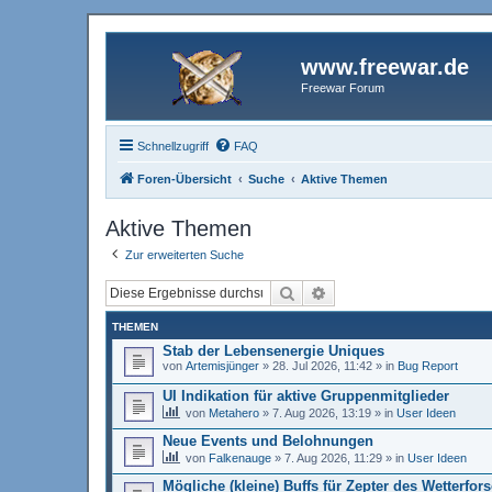
www.freewar.de
Freewar Forum
Schnellzugriff
FAQ
Foren-Übersicht
Suche
Aktive Themen
Aktive Themen
Zur erweiterten Suche
Suche
Erweiterte Suche
THEMEN
Stab der Lebensenergie Uniques
von
Artemisjünger
»
28. Jul 2026, 11:42
» in
Bug Report
UI Indikation für aktive Gruppenmitglieder
von
Metahero
»
7. Aug 2026, 13:19
» in
User Ideen
Neue Events und Belohnungen
von
Falkenauge
»
7. Aug 2026, 11:29
» in
User Ideen
Mögliche (kleine) Buffs für Zepter des Wetterfor