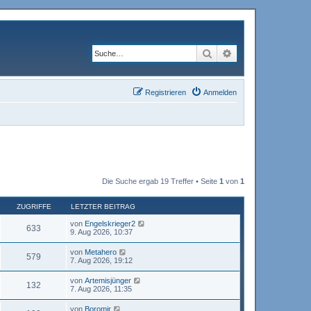
Suche
Erweiterte Suche
Registrieren
Anmelden
Die Suche ergab 19 Treffer • Seite
1
von
1
ZUGRIFFE
LETZTER BEITRAG
von
Engelskrieger2
633
9. Aug 2026, 10:37
von
Metahero
579
7. Aug 2026, 19:12
von
Artemisjünger
132
7. Aug 2026, 11:35
von
Boromir