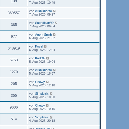
139
7. Aug 2026, 10:49
von
el shisharito
369557
7. Aug 2026, 09:27
von
SuendikatW9
385
7. Aug 2026, 06:04
von
Agent Smith
977
6. Aug 2026, 21:32
von
Kozel
648919
6. Aug 2026, 12:04
von
KarlGP
5753
5. Aug 2026, 19:04
von
el shisharito
1270
5. Aug 2026, 18:57
von
Chewy
205
5. Aug 2026, 12:18
von
Simpletrix
355
5. Aug 2026, 10:50
von
Chewy
9606
5. Aug 2026, 10:15
von
Simpletrix
514
4. Aug 2026, 20:18