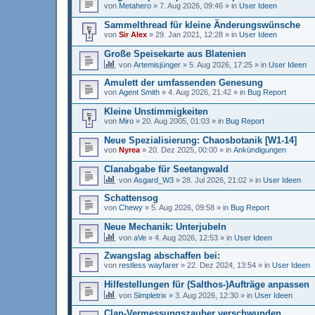
von
Metahero
»
7. Aug 2026, 09:46
» in
User Ideen
Sammelthread für kleine Änderungswünsche
von
Sir Alex
»
29. Jan 2021, 12:28
» in
User Ideen
Große Speisekarte aus Blatenien
von
Artemisjünger
»
5. Aug 2026, 17:25
» in
User Ideen
Amulett der umfassenden Genesung
von
Agent Smith
»
4. Aug 2026, 21:42
» in
Bug Report
Kleine Unstimmigkeiten
von
Miro
»
20. Aug 2005, 01:03
» in
Bug Report
Neue Spezialisierung: Chaosbotanik [W1-14]
von
Nyrea
»
20. Dez 2025, 00:00
» in
Ankündigungen
Clanabgabe für Seetangwald
von
Asgard_W3
»
28. Jul 2026, 21:02
» in
User Ideen
Schattensog
von
Chewy
»
5. Aug 2026, 09:58
» in
Bug Report
Neue Mechanik: Unterjubeln
von
aVe
»
4. Aug 2026, 12:53
» in
User Ideen
Zwangslag abschaffen bei:
von
restless wayfarer
»
22. Dez 2024, 13:54
» in
User Ideen
Hilfestellungen für (Salthos-)Aufträge anpassen
von
Simpletrix
»
3. Aug 2026, 12:30
» in
User Ideen
Clan-Vermessungszauber verschwunden