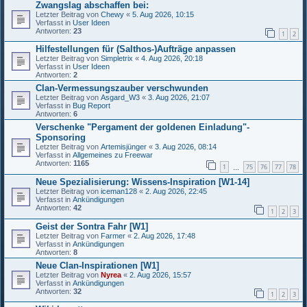
Zwangslag abschaffen bei:
Letzter Beitrag von
Chewy
«
5. Aug 2026, 10:15
Verfasst in
User Ideen
Antworten:
23
1
2
Hilfestellungen für (Salthos-)Aufträge anpassen
Letzter Beitrag von
Simpletrix
«
4. Aug 2026, 20:18
Verfasst in
User Ideen
Antworten:
2
Clan-Vermessungszauber verschwunden
Letzter Beitrag von
Asgard_W3
«
3. Aug 2026, 21:07
Verfasst in
Bug Report
Antworten:
6
Verschenke "Pergament der goldenen Einladung"-
Sponsoring
Letzter Beitrag von
Artemisjünger
«
3. Aug 2026, 08:14
Verfasst in
Allgemeines zu Freewar
Antworten:
1165
1
75
76
77
78
…
Neue Spezialisierung: Wissens-Inspiration [W1-14]
Letzter Beitrag von
iceman128
«
2. Aug 2026, 22:45
Verfasst in
Ankündigungen
Antworten:
42
1
2
3
Geist der Sontra Fahr [W1]
Letzter Beitrag von
Farmer
«
2. Aug 2026, 17:48
Verfasst in
Ankündigungen
Antworten:
8
Neue Clan-Inspirationen [W1]
Letzter Beitrag von
Nyrea
«
2. Aug 2026, 15:57
Verfasst in
Ankündigungen
Antworten:
32
1
2
3