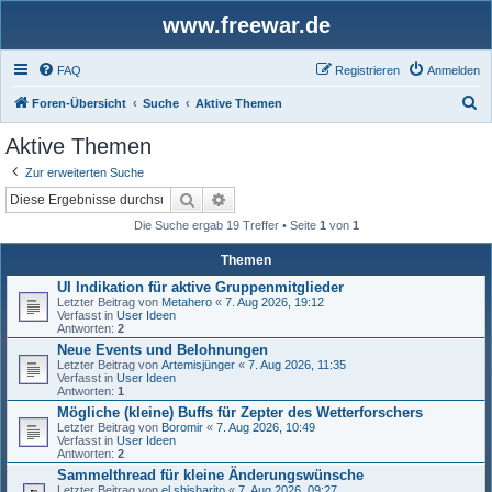
www.freewar.de
FAQ
Registrieren
Anmelden
S
Foren-Übersicht
Suche
Aktive Themen
u
Aktive Themen
c
Zur erweiterten Suche
h
Suche
Erweiterte Suche
e
Die Suche ergab 19 Treffer • Seite
1
von
1
Themen
UI Indikation für aktive Gruppenmitglieder
Letzter Beitrag von
Metahero
«
7. Aug 2026, 19:12
Verfasst in
User Ideen
Antworten:
2
Neue Events und Belohnungen
Letzter Beitrag von
Artemisjünger
«
7. Aug 2026, 11:35
Verfasst in
User Ideen
Antworten:
1
Mögliche (kleine) Buffs für Zepter des Wetterforschers
Letzter Beitrag von
Boromir
«
7. Aug 2026, 10:49
Verfasst in
User Ideen
Antworten:
2
Sammelthread für kleine Änderungswünsche
Letzter Beitrag von
el shisharito
«
7. Aug 2026, 09:27