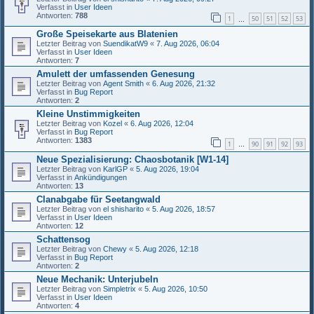
Verfasst in
User Ideen
Antworten:
788
1
50
51
52
53
…
Große Speisekarte aus Blatenien
Letzter Beitrag von
SuendikatW9
«
7. Aug 2026, 06:04
Verfasst in
User Ideen
Antworten:
7
Amulett der umfassenden Genesung
Letzter Beitrag von
Agent Smith
«
6. Aug 2026, 21:32
Verfasst in
Bug Report
Antworten:
2
Kleine Unstimmigkeiten
Letzter Beitrag von
Kozel
«
6. Aug 2026, 12:04
Verfasst in
Bug Report
Antworten:
1383
1
90
91
92
93
…
Neue Spezialisierung: Chaosbotanik [W1-14]
Letzter Beitrag von
KarlGP
«
5. Aug 2026, 19:04
Verfasst in
Ankündigungen
Antworten:
13
Clanabgabe für Seetangwald
Letzter Beitrag von
el shisharito
«
5. Aug 2026, 18:57
Verfasst in
User Ideen
Antworten:
12
Schattensog
Letzter Beitrag von
Chewy
«
5. Aug 2026, 12:18
Verfasst in
Bug Report
Antworten:
2
Neue Mechanik: Unterjubeln
Letzter Beitrag von
Simpletrix
«
5. Aug 2026, 10:50
Verfasst in
User Ideen
Antworten:
4