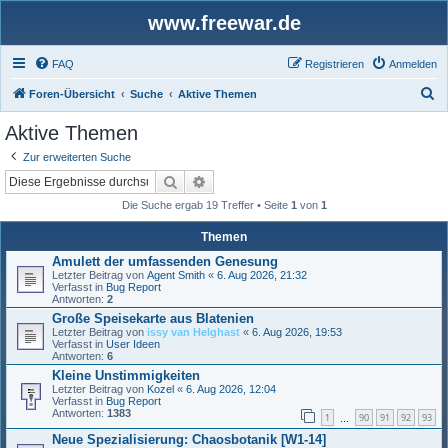
www.freewar.de
FAQ
Registrieren
Anmelden
S
Foren-Übersicht
Suche
Aktive Themen
u
Aktive Themen
c
Zur erweiterten Suche
h
Suche
Erweiterte Suche
e
Die Suche ergab 19 Treffer • Seite
1
von
1
Themen
Amulett der umfassenden Genesung
Letzter Beitrag von
Agent Smith
«
6. Aug 2026, 21:32
Verfasst in
Bug Report
Antworten:
2
Große Speisekarte aus Blatenien
Letzter Beitrag von
issy van Helghast
«
6. Aug 2026, 19:53
Verfasst in
User Ideen
Antworten:
6
Kleine Unstimmigkeiten
Letzter Beitrag von
Kozel
«
6. Aug 2026, 12:04
Verfasst in
Bug Report
Antworten:
1383
1
90
91
92
93
…
Neue Spezialisierung: Chaosbotanik [W1-14]