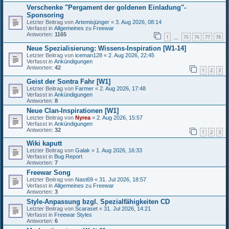
Verschenke "Pergament der goldenen Einladung"-
Sponsoring
Letzter Beitrag von
Artemisjünger
«
3. Aug 2026, 08:14
Verfasst in
Allgemeines zu Freewar
Antworten:
1165
1
75
76
77
78
…
Neue Spezialisierung: Wissens-Inspiration [W1-14]
Letzter Beitrag von
iceman128
«
2. Aug 2026, 22:45
Verfasst in
Ankündigungen
Antworten:
42
1
2
3
Geist der Sontra Fahr [W1]
Letzter Beitrag von
Farmer
«
2. Aug 2026, 17:48
Verfasst in
Ankündigungen
Antworten:
8
Neue Clan-Inspirationen [W1]
Letzter Beitrag von
Nyrea
«
2. Aug 2026, 15:57
Verfasst in
Ankündigungen
Antworten:
32
1
2
3
Wiki kaputt
Letzter Beitrag von
Galak
«
1. Aug 2026, 16:33
Verfasst in
Bug Report
Antworten:
7
Freewar Song
Letzter Beitrag von
Nast69
«
31. Jul 2026, 18:57
Verfasst in
Allgemeines zu Freewar
Antworten:
3
Style-Anpassung bzgl. Spezialfähigkeiten CD
Letzter Beitrag von
Scaraset
«
31. Jul 2026, 14:21
Verfasst in
Freewar Styles
Antworten:
6