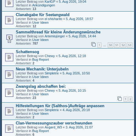
Letzter Beitrag von
KarlGP
«
5. Aug 2026, 19:04
Verfasst in
Ankündigungen
Antworten:
13
Clanabgabe für Seetangwald
Letzter Beitrag von
el shisharito
«
5. Aug 2026, 18:57
Verfasst in
User Ideen
Antworten:
12
Sammelthread für kleine Änderungswünsche
Letzter Beitrag von
Artemisjünger
«
5. Aug 2026, 14:44
Verfasst in
User Ideen
Antworten:
787
1
50
51
52
53
…
Schattensog
Letzter Beitrag von
Chewy
«
5. Aug 2026, 12:18
Verfasst in
Bug Report
Antworten:
2
Neue Mechanik: Unterjubeln
Letzter Beitrag von
Simpletrix
«
5. Aug 2026, 10:50
Verfasst in
User Ideen
Antworten:
4
Zwangslag abschaffen bei:
Letzter Beitrag von
Chewy
«
5. Aug 2026, 10:15
Verfasst in
User Ideen
Antworten:
23
1
2
Hilfestellungen für (Salthos-)Aufträge anpassen
Letzter Beitrag von
Simpletrix
«
4. Aug 2026, 20:18
Verfasst in
User Ideen
Antworten:
2
Clan-Vermessungszauber verschwunden
Letzter Beitrag von
Asgard_W3
«
3. Aug 2026, 21:07
Verfasst in
Bug Report
Antworten:
6