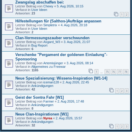
Zwangslag abschaffen bei:
Letzter Beitrag von
Chewy
«
5. Aug 2026, 10:15
Verfasst in
User Ideen
Antworten:
23
1
2
Hilfestellungen für (Salthos-)Aufträge anpassen
Letzter Beitrag von
Simpletrix
«
4. Aug 2026, 20:18
Verfasst in
User Ideen
Antworten:
2
Clan-Vermessungszauber verschwunden
Letzter Beitrag von
Asgard_W3
«
3. Aug 2026, 21:07
Verfasst in
Bug Report
Antworten:
6
Verschenke "Pergament der goldenen Einladung"-
Sponsoring
Letzter Beitrag von
Artemisjünger
«
3. Aug 2026, 08:14
Verfasst in
Allgemeines zu Freewar
Antworten:
1165
1
75
76
77
78
…
Neue Spezialisierung: Wissens-Inspiration [W1-14]
Letzter Beitrag von
iceman128
«
2. Aug 2026, 22:45
Verfasst in
Ankündigungen
Antworten:
42
1
2
3
Geist der Sontra Fahr [W1]
Letzter Beitrag von
Farmer
«
2. Aug 2026, 17:48
Verfasst in
Ankündigungen
Antworten:
8
Neue Clan-Inspirationen [W1]
Letzter Beitrag von
Nyrea
«
2. Aug 2026, 15:57
Verfasst in
Ankündigungen
Antworten:
32
1
2
3