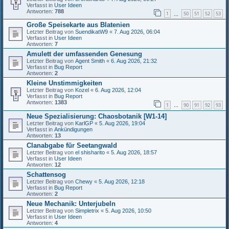
Verfasst in
User Ideen
Antworten:
788
1
50
51
52
53
…
Große Speisekarte aus Blatenien
Letzter Beitrag von
SuendikatW9
«
7. Aug 2026, 06:04
Verfasst in
User Ideen
Antworten:
7
Amulett der umfassenden Genesung
Letzter Beitrag von
Agent Smith
«
6. Aug 2026, 21:32
Verfasst in
Bug Report
Antworten:
2
Kleine Unstimmigkeiten
Letzter Beitrag von
Kozel
«
6. Aug 2026, 12:04
Verfasst in
Bug Report
Antworten:
1383
1
90
91
92
93
…
Neue Spezialisierung: Chaosbotanik [W1-14]
Letzter Beitrag von
KarlGP
«
5. Aug 2026, 19:04
Verfasst in
Ankündigungen
Antworten:
13
Clanabgabe für Seetangwald
Letzter Beitrag von
el shisharito
«
5. Aug 2026, 18:57
Verfasst in
User Ideen
Antworten:
12
Schattensog
Letzter Beitrag von
Chewy
«
5. Aug 2026, 12:18
Verfasst in
Bug Report
Antworten:
2
Neue Mechanik: Unterjubeln
Letzter Beitrag von
Simpletrix
«
5. Aug 2026, 10:50
Verfasst in
User Ideen
Antworten:
4