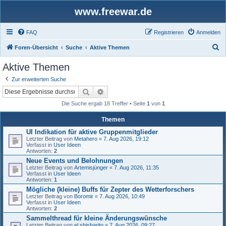
www.freewar.de
FAQ
Registrieren
Anmelden
S
Foren-Übersicht
Suche
Aktive Themen
u
Aktive Themen
c
Zur erweiterten Suche
h
Suche
Erweiterte Suche
e
Die Suche ergab 18 Treffer • Seite
1
von
1
Themen
UI Indikation für aktive Gruppenmitglieder
Letzter Beitrag von
Metahero
«
7. Aug 2026, 19:12
Verfasst in
User Ideen
Antworten:
2
Neue Events und Belohnungen
Letzter Beitrag von
Artemisjünger
«
7. Aug 2026, 11:35
Verfasst in
User Ideen
Antworten:
1
Mögliche (kleine) Buffs für Zepter des Wetterforschers
Letzter Beitrag von
Boromir
«
7. Aug 2026, 10:49
Verfasst in
User Ideen
Antworten:
2
Sammelthread für kleine Änderungswünsche
Letzter Beitrag von
el shisharito
«
7. Aug 2026, 09:27