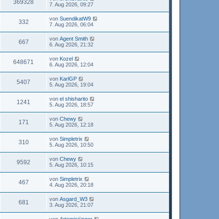
369328
7. Aug 2026, 09:27
von
SuendikatW9
332
7. Aug 2026, 06:04
von
Agent Smith
667
6. Aug 2026, 21:32
von
Kozel
648671
6. Aug 2026, 12:04
von
KarlGP
5407
5. Aug 2026, 19:04
von
el shisharito
1241
5. Aug 2026, 18:57
von
Chewy
171
5. Aug 2026, 12:18
von
Simpletrix
310
5. Aug 2026, 10:50
von
Chewy
9592
5. Aug 2026, 10:15
von
Simpletrix
467
4. Aug 2026, 20:18
von
Asgard_W3
681
3. Aug 2026, 21:07