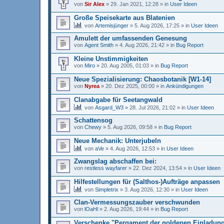
von
Sir Alex
»
29. Jan 2021, 12:28
» in
User Ideen
Große Speisekarte aus Blatenien
von
Artemisjünger
»
5. Aug 2026, 17:25
» in
User Ideen
Amulett der umfassenden Genesung
von
Agent Smith
»
4. Aug 2026, 21:42
» in
Bug Report
Kleine Unstimmigkeiten
von
Miro
»
20. Aug 2005, 01:03
» in
Bug Report
Neue Spezialisierung: Chaosbotanik [W1-14]
von
Nyrea
»
20. Dez 2025, 00:00
» in
Ankündigungen
Clanabgabe für Seetangwald
von
Asgard_W3
»
28. Jul 2026, 21:02
» in
User Ideen
Schattensog
von
Chewy
»
5. Aug 2026, 09:58
» in
Bug Report
Neue Mechanik: Unterjubeln
von
aVe
»
4. Aug 2026, 12:53
» in
User Ideen
Zwangslag abschaffen bei:
von
restless wayfarer
»
22. Dez 2024, 13:54
» in
User Ideen
Hilfestellungen für (Salthos-)Aufträge anpassen
von
Simpletrix
»
3. Aug 2026, 12:30
» in
User Ideen
Clan-Vermessungszauber verschwunden
von
lOaHl
»
2. Aug 2026, 19:44
» in
Bug Report
Verschenke "Pergament der goldenen Einladun