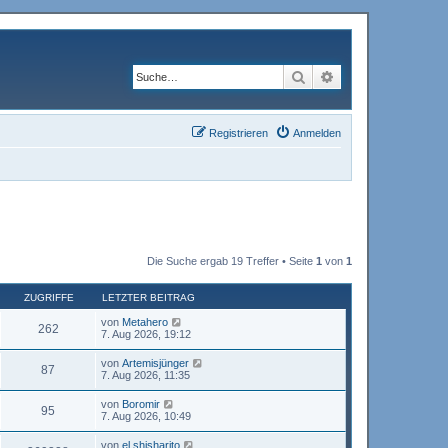
Suche
Erweiterte Suche
Registrieren
Anmelden
Die Suche ergab 19 Treffer • Seite
1
von
1
ZUGRIFFE
LETZTER BEITRAG
von
Metahero
262
7. Aug 2026, 19:12
von
Artemisjünger
87
7. Aug 2026, 11:35
von
Boromir
95
7. Aug 2026, 10:49
von
el shisharito