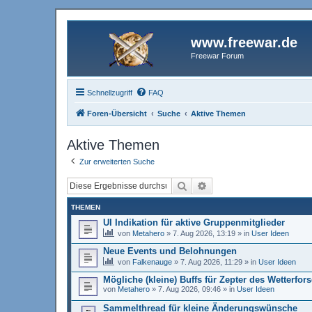
www.freewar.de
Freewar Forum
Schnellzugriff
FAQ
Foren-Übersicht
Suche
Aktive Themen
Aktive Themen
Zur erweiterten Suche
Suche
Erweiterte Suche
THEMEN
UI Indikation für aktive Gruppenmitglieder
von
Metahero
»
7. Aug 2026, 13:19
» in
User Ideen
Neue Events und Belohnungen
von
Falkenauge
»
7. Aug 2026, 11:29
» in
User Ideen
Mögliche (kleine) Buffs für Zepter des Wetterfor
von
Metahero
»
7. Aug 2026, 09:46
» in
User Ideen
Sammelthread für kleine Änderungswünsche