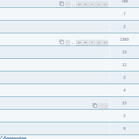
788
1
49
50
51
52
53
…
7
2
1383
1
89
90
91
92
93
…
13
12
2
4
23
1
2
2
6
g"-Sponsoring