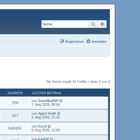
Suche
Erweiterte Suche
Registrieren
Anmelden
Die Suche ergab 19 Treffer • Seite
1
von
1
ZUGRIFFE
LETZTER BEITRAG
von
SuendikatW9
258
7. Aug 2026, 06:04
von
Agent Smith
417
6. Aug 2026, 21:32
von
Kozel
648404
6. Aug 2026, 12:04
von
KarlGP