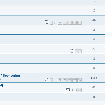
13
12
787
1
49
50
51
52
53
…
2
4
23
1
2
2
6
g"-Sponsoring
1165
ar
1
74
75
76
77
78
…
4]
42
1
2
3
8