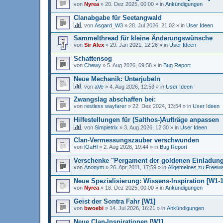
von
Nyrea
»
20. Dez 2025, 00:00
» in
Ankündigungen
Clanabgabe für Seetangwald
von
Asgard_W3
»
28. Jul 2026, 21:02
» in
User Ideen
Sammelthread für kleine Änderungswünsche
von
Sir Alex
»
29. Jan 2021, 12:28
» in
User Ideen
Schattensog
von
Chewy
»
5. Aug 2026, 09:58
» in
Bug Report
Neue Mechanik: Unterjubeln
von
aVe
»
4. Aug 2026, 12:53
» in
User Ideen
Zwangslag abschaffen bei:
von
restless wayfarer
»
22. Dez 2024, 13:54
» in
User Ideen
Hilfestellungen für (Salthos-)Aufträge anpassen
von
Simpletrix
»
3. Aug 2026, 12:30
» in
User Ideen
Clan-Vermessungszauber verschwunden
von
lOaHl
»
2. Aug 2026, 19:44
» in
Bug Report
Verschenke "Pergament der goldenen Einladun
von
Anonym
»
26. Apr 2011, 17:59
» in
Allgemeines zu Freew
Neue Spezialisierung: Wissens-Inspiration [W1-1
von
Nyrea
»
18. Dez 2025, 00:00
» in
Ankündigungen
Geist der Sontra Fahr [W1]
von
bwoebi
»
14. Jul 2026, 16:21
» in
Ankündigungen
Neue Clan-Inspirationen [W1]