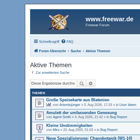
www.freewar.de
Freewar Forum
Schnellzugriff
FAQ
Foren-Übersicht
Suche
Aktive Themen
Aktive Themen
Zur erweiterten Suche
Suche
Erweiterte Suche
THEMEN
Große Speisekarte aus Blatenien
von
Artemisjünger
»
5. Aug 2026, 17:25
» in
User Ideen
Amulett der umfassenden Genesung
von
Agent Smith
»
4. Aug 2026, 21:42
» in
Bug Report
Kleine Unstimmigkeiten
von
Miro
»
20. Aug 2005, 01:03
» in
Bug Report
Neue Spezialisierung: Chaosbotanik [W1-14]