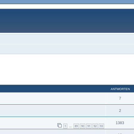
ANTWORTEN
7
2
1383
1
89
90
91
92
93
…