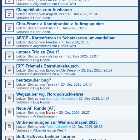
Verfasst in
Allgemeines zur Chaos-Welt
Clangebäude zum Ausbauen
Letzter Beitrag von
Asgard_W3
«
13. Jan 2026, 21:34
Verfasst in
User Ideen
Char-Frame > Kampfpunkte > Auftragspunkte
Letzter Beitrag von
Dias
«
13. Jan 2026, 16:16
Verfasst in
User Ideen
AF/CF - Kartenfetzen in Schatzkarten umwandelbar
Letzter Beitrag von
Farekis
«
7. Jan 2026, 21:30
Verfasst in
Allgemeines zur Chaos-Welt
untotes Trio zu Zweit?
Letzter Beitrag von
vollstrecker
«
25. Dez 2025, 11:07
Verfasst in
Bug Report
[RP] Friemels Sternfunkeltausch
Letzter Beitrag von
BibliothekAllerWesen
«
23. Dez 2025, 20:14
Verfasst in
Allgemeines zu RP Freewar
beutezauber bug?
Letzter Beitrag von
Takeya
«
23. Dez 2025, 14:43
Verfasst in
Bug Report
Wegzauber wg. Nordpolrückkehrer
Letzter Beitrag von
issy van Helghast
«
23. Dez 2025, 14:07
Verfasst in
Bug Report
Neue AF Runde [AF]
Letzter Beitrag von
Nyrea
«
20. Dez 2025, 18:27
Verfasst in
Ankündigungen
Umbenennungen zur Weihnachtszeit 2025
Letzter Beitrag von
Turin Valandil
«
13. Dez 2025, 09:36
Verfasst in
Allgemeines zu Welt 7
Buff: Halbverarbeiteter Taruner