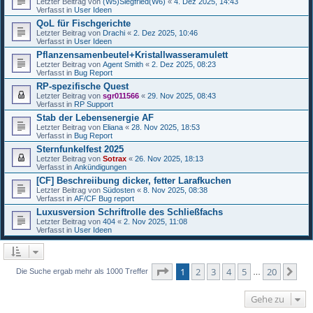
Letzter Beitrag von
(W5)Siegfried(W6)
«
4. Dez 2025, 14:43
Verfasst in
User Ideen
QoL für Fischgerichte
Letzter Beitrag von
Drachi
«
2. Dez 2025, 10:46
Verfasst in
User Ideen
Pflanzensamenbeutel+Kristallwasseramulett
Letzter Beitrag von
Agent Smith
«
2. Dez 2025, 08:23
Verfasst in
Bug Report
RP-spezifische Quest
Letzter Beitrag von
sgr011566
«
29. Nov 2025, 08:43
Verfasst in
RP Support
Stab der Lebensenergie AF
Letzter Beitrag von
Eliana
«
28. Nov 2025, 18:53
Verfasst in
Bug Report
Sternfunkelfest 2025
Letzter Beitrag von
Sotrax
«
26. Nov 2025, 18:13
Verfasst in
Ankündigungen
[CF] Beschreiibung dicker, fetter Larafkuchen
Letzter Beitrag von
Südosten
«
8. Nov 2025, 08:38
Verfasst in
AF/CF Bug report
Luxusversion Schriftrolle des Schließfachs
Letzter Beitrag von
404
«
2. Nov 2025, 11:08
Verfasst in
User Ideen
Seite
1
von
20
1
2
3
4
5
20
Nä
Die Suche ergab mehr als 1000 Treffer
…
Gehe zu