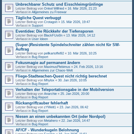
Unbrechbarer Schutz und Eisschleimgrünlinge
Letzter Beitrag von
Onkel Wilfried
«
16. Mär 2026, 21:23
Verfasst in
Allgemeines zu Freewar
Tägliche Quest verbuggt
Letzter Beitrag von
Crotagon
«
15. Mär 2026, 19:47
Verfasst in
Support
Eventidee: Die Rückkehr der Tiefensporen
Letzter Beitrag von
BlackFUsi0n
«
13. Mär 2026, 14:12
Verfasst in
User Ideen
(Super-)Resistente Spindelschreiter zählen nicht für SW-
Auftrag
Letzter Beitrag von
pellkartoffel92
«
10. Mär 2026, 10:25
Verfasst in
Bug Report
Fokusmagie auf permanent ändern
Letzter Beitrag von
MaximusPlebimus
«
24. Feb 2026, 13:16
Verfasst in
Allgemeines zur Chaos-Welt
Fliege-Stadtwachen-Quest nicht richtig berechnet
Letzter Beitrag von
Mhylox
«
30. Jan 2026, 10:05
Verfasst in
Bug Report
Verhalten der Teleportationsgabe in der Mobilversion
Letzter Beitrag von
Anarchie
«
25. Jan 2026, 20:00
Verfasst in
Bug Report
Rückangriffzauber fehlerhaft
Letzter Beitrag von
zYWelt1
«
23. Jan 2026, 06:42
Verfasst in
Bug Report
Niesen an einen unbekannten Ort (oder Nordpol)
Letzter Beitrag von
Metahero
«
22. Jan 2026, 14:47
Verfasst in
Bug Report
AF/CF - Wunderkugeln Belohnung
Letzter Beitrag von
Farekis
«
16. Jan 2026, 11:51