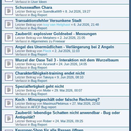
Verfasst in
User Ideen
Schusswaffen Chara
Letzter Beitrag von
SuendikatW9
«
8. Jul 2026, 19:27
Verfasst in
Bug Report
Transaktionsfehler Versunkene Stadt
Letzter Beitrag von
issy van Helghast
«
6. Jul 2026, 21:48
Verfasst in
Bug Report
Zauberöl: explosiver Goldnebel - Messungen
Letzter Beitrag von
Metahero
«
2. Jul 2026, 21:05
Verfasst in
Allgemeines zu Freewar
Angel des Unermüdlichen - Verlängerung bei 2 Angeln
Letzter Beitrag von
Fleck
«
2. Jul 2026, 11:03
Verfasst in
Bug Report
Wurzel der Oase Teil 3 - Interaktion mit dem Wurzelbaum
Letzter Beitrag von
Azurwolf
«
24. Jun 2026, 14:05
Verfasst in
Bug Report
Charakterfähigkeit-training endet nicht
Letzter Beitrag von
Takeya
«
9. Jun 2026, 08:10
Verfasst in
Bug Report
Spezialfertigkeit geht nicht
Letzter Beitrag von
Motte
«
29. Mai 2026, 00:07
Verfasst in
Bug Report
Koch - Minusgeschäft oder falsche Rechnung?
Letzter Beitrag von
MaximusPlebimus
«
27. Mai 2026, 22:02
Verfasst in
AF/CF Bug report
Zauberöl: lebendige Schatten nicht anwendbar - Bug oder
Antiquität?
Letzter Beitrag von
Rober
«
24. Mai 2026, 09:25
Verfasst in
Bug Report
Keuroner-Shop für alle Rassen öffnen