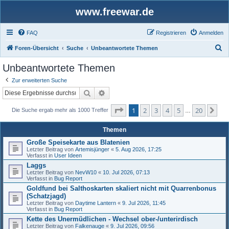
www.freewar.de
FAQ
Registrieren
Anmelden
S
Foren-Übersicht
Suche
Unbeantwortete Themen
u
Unbeantwortete Themen
c
Zur erweiterten Suche
h
Suche
Erweiterte Suche
e
Seite
1
von
20
1
2
3
4
5
20
Nä
Die Suche ergab mehr als 1000 Treffer
…
Themen
Große Speisekarte aus Blatenien
Letzter Beitrag von
Artemisjünger
«
5. Aug 2026, 17:25
Verfasst in
User Ideen
Laggs
Letzter Beitrag von
NevW10
«
10. Jul 2026, 07:13
Verfasst in
Bug Report
Goldfund bei Salthoskarten skaliert nicht mit Quarrenbonus
(Schatzjagd)
Letzter Beitrag von
Daytime Lantern
«
9. Jul 2026, 11:45
Verfasst in
Bug Report
Kette des Unermüdlichen - Wechsel ober-/unterirdisch
Letzter Beitrag von
Falkenauge
«
9. Jul 2026, 09:56