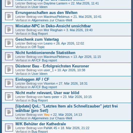
Letzter Beitrag von
Daytime Lantern
«
22. Mai 2026, 11:41
Verfasst in
User Ideen
Errungenschaften aus den Welten
Letzter Beitrag von
MaximusPlebimus
«
21. Mai 2026, 10:41
Verfasst in
Allgemeines zur Chaos-Welt
Miniatur-NPC in Deko-Ansicht unsichtbar
Letzter Beitrag von
Mor Rioghain
«
3. Mai 2026, 19:40
Verfasst in
Bug Report
Geschenk zum Vatertag
Letzter Beitrag von
Leano
«
26. Apr 2026, 12:02
Verfasst in
Off-Topic
Nicht funktionierende Statistiken
Letzter Beitrag von
MaximusPlebimus
«
13. Apr 2026, 11:15
Verfasst in
AF/CF Bug report
Düsterer Bau - Erfolgreichsten Keuroner
Letzter Beitrag von
user_1
«
10. Apr 2026, 10:38
Verfasst in
User Ideen
Einloggen AF / CF
Letzter Beitrag von
Viserion
«
27. Mär 2026, 18:31
Verfasst in
AF/CF Bug report
Nicht mehr relevant, User war blöd
Letzter Beitrag von
hans-peter
«
23. Mär 2026, 10:15
Verfasst in
Bug Report
[Update] QoL: "Letztes Item als Schnellzauber" jetzt frei
wählbar (pro Set!)
Letzter Beitrag von
You
«
22. Mär 2026, 14:13
Verfasst in
Allgemeines zur Chaos-Welt
M/K Behüter der Kathedrale
Letzter Beitrag von
PaNiK 45
«
18. Mär 2026, 21:22
Verfasst in
Bug Report