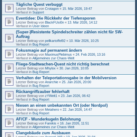
Tägliche Quest verbuggt
Letzter Beitrag von
Crotagon
«
15. Mär 2026, 19:47
Verfasst in
Support
Eventidee: Die Rückkehr der Tiefensporen
Letzter Beitrag von
BlackFUsi0n
«
13. Mär 2026, 14:12
Verfasst in
User Ideen
(Super-)Resistente Spindelschreiter zählen nicht für SW-
Auftrag
Letzter Beitrag von
pellkartoffel92
«
10. Mär 2026, 10:25
Verfasst in
Bug Report
Fokusmagie auf permanent ändern
Letzter Beitrag von
MaximusPlebimus
«
24. Feb 2026, 13:16
Verfasst in
Allgemeines zur Chaos-Welt
Fliege-Stadtwachen-Quest nicht richtig berechnet
Letzter Beitrag von
Mhylox
«
30. Jan 2026, 10:05
Verfasst in
Bug Report
Verhalten der Teleportationsgabe in der Mobilversion
Letzter Beitrag von
Anarchie
«
25. Jan 2026, 20:00
Verfasst in
Bug Report
Rückangriffzauber fehlerhaft
Letzter Beitrag von
zYWelt1
«
23. Jan 2026, 06:42
Verfasst in
Bug Report
Niesen an einen unbekannten Ort (oder Nordpol)
Letzter Beitrag von
Metahero
«
22. Jan 2026, 14:47
Verfasst in
Bug Report
AF/CF - Wunderkugeln Belohnung
Letzter Beitrag von
Farekis
«
16. Jan 2026, 11:51
Verfasst in
Allgemeines zur Chaos-Welt
Clangebäude zum Ausbauen
Letzter Beitrag von
Asgard_W3
«
13. Jan 2026, 21:34