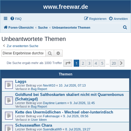
www.freewar.de
FAQ
Registrieren
Anmelden
S
Foren-Übersicht
Suche
Unbeantwortete Themen
u
Unbeantwortete Themen
c
Zur erweiterten Suche
h
Suche
Erweiterte Suche
e
Seite
1
von
20
1
2
3
4
5
20
Nä
Die Suche ergab mehr als 1000 Treffer
…
Themen
Laggs
Letzter Beitrag von
NevW10
«
10. Jul 2026, 07:13
Verfasst in
Bug Report
Goldfund bei Salthoskarten skaliert nicht mit Quarrenbonus
(Schatzjagd)
Letzter Beitrag von
Daytime Lantern
«
9. Jul 2026, 11:45
Verfasst in
Bug Report
Kette des Unermüdlichen - Wechsel ober-/unterirdisch
Letzter Beitrag von
Falkenauge
«
9. Jul 2026, 09:56
Verfasst in
User Ideen
Schusswaffen Chara
Letzter Beitrag von
SuendikatW9
«
8. Jul 2026, 19:27