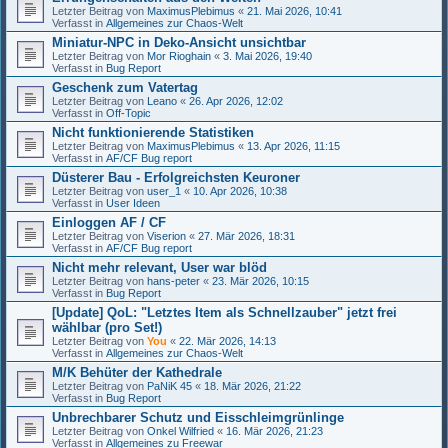
Letzter Beitrag von
MaximusPlebimus
«
21. Mai 2026, 10:41
Verfasst in
Allgemeines zur Chaos-Welt
Miniatur-NPC in Deko-Ansicht unsichtbar
Letzter Beitrag von
Mor Rioghain
«
3. Mai 2026, 19:40
Verfasst in
Bug Report
Geschenk zum Vatertag
Letzter Beitrag von
Leano
«
26. Apr 2026, 12:02
Verfasst in
Off-Topic
Nicht funktionierende Statistiken
Letzter Beitrag von
MaximusPlebimus
«
13. Apr 2026, 11:15
Verfasst in
AF/CF Bug report
Düsterer Bau - Erfolgreichsten Keuroner
Letzter Beitrag von
user_1
«
10. Apr 2026, 10:38
Verfasst in
User Ideen
Einloggen AF / CF
Letzter Beitrag von
Viserion
«
27. Mär 2026, 18:31
Verfasst in
AF/CF Bug report
Nicht mehr relevant, User war blöd
Letzter Beitrag von
hans-peter
«
23. Mär 2026, 10:15
Verfasst in
Bug Report
[Update] QoL: "Letztes Item als Schnellzauber" jetzt frei
wählbar (pro Set!)
Letzter Beitrag von
You
«
22. Mär 2026, 14:13
Verfasst in
Allgemeines zur Chaos-Welt
M/K Behüter der Kathedrale
Letzter Beitrag von
PaNiK 45
«
18. Mär 2026, 21:22
Verfasst in
Bug Report
Unbrechbarer Schutz und Eisschleimgrünlinge
Letzter Beitrag von
Onkel Wilfried
«
16. Mär 2026, 21:23
Verfasst in
Allgemeines zu Freewar