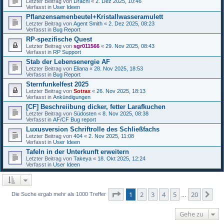
Letzter Beitrag von
Drachi
«
2. Dez 2025, 10:46
Verfasst in
User Ideen
Pflanzensamenbeutel+Kristallwasseramulett
Letzter Beitrag von
Agent Smith
«
2. Dez 2025, 08:23
Verfasst in
Bug Report
RP-spezifische Quest
Letzter Beitrag von
sgr011566
«
29. Nov 2025, 08:43
Verfasst in
RP Support
Stab der Lebensenergie AF
Letzter Beitrag von
Eliana
«
28. Nov 2025, 18:53
Verfasst in
Bug Report
Sternfunkelfest 2025
Letzter Beitrag von
Sotrax
«
26. Nov 2025, 18:13
Verfasst in
Ankündigungen
[CF] Beschreiibung dicker, fetter Larafkuchen
Letzter Beitrag von
Südosten
«
8. Nov 2025, 08:38
Verfasst in
AF/CF Bug report
Luxusversion Schriftrolle des Schließfachs
Letzter Beitrag von
404
«
2. Nov 2025, 11:08
Verfasst in
User Ideen
Tafeln in der Unterkunft erweitern
Letzter Beitrag von
Takeya
«
18. Okt 2025, 12:24
Verfasst in
User Ideen
Seite
1
von
20
1
2
3
4
5
20
Nä
Die Suche ergab mehr als 1000 Treffer
…
Gehe zu