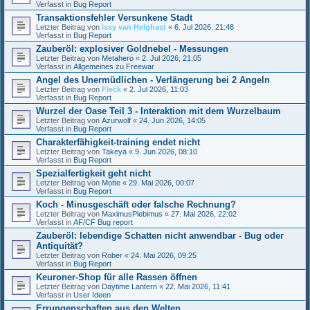
Verfasst in
Bug Report
Transaktionsfehler Versunkene Stadt
Letzter Beitrag von
issy van Helghast
«
6. Jul 2026, 21:48
Verfasst in
Bug Report
Zauberöl: explosiver Goldnebel - Messungen
Letzter Beitrag von
Metahero
«
2. Jul 2026, 21:05
Verfasst in
Allgemeines zu Freewar
Angel des Unermüdlichen - Verlängerung bei 2 Angeln
Letzter Beitrag von
Fleck
«
2. Jul 2026, 11:03
Verfasst in
Bug Report
Wurzel der Oase Teil 3 - Interaktion mit dem Wurzelbaum
Letzter Beitrag von
Azurwolf
«
24. Jun 2026, 14:05
Verfasst in
Bug Report
Charakterfähigkeit-training endet nicht
Letzter Beitrag von
Takeya
«
9. Jun 2026, 08:10
Verfasst in
Bug Report
Spezialfertigkeit geht nicht
Letzter Beitrag von
Motte
«
29. Mai 2026, 00:07
Verfasst in
Bug Report
Koch - Minusgeschäft oder falsche Rechnung?
Letzter Beitrag von
MaximusPlebimus
«
27. Mai 2026, 22:02
Verfasst in
AF/CF Bug report
Zauberöl: lebendige Schatten nicht anwendbar - Bug oder
Antiquität?
Letzter Beitrag von
Rober
«
24. Mai 2026, 09:25
Verfasst in
Bug Report
Keuroner-Shop für alle Rassen öffnen
Letzter Beitrag von
Daytime Lantern
«
22. Mai 2026, 11:41
Verfasst in
User Ideen
Errungenschaften aus den Welten