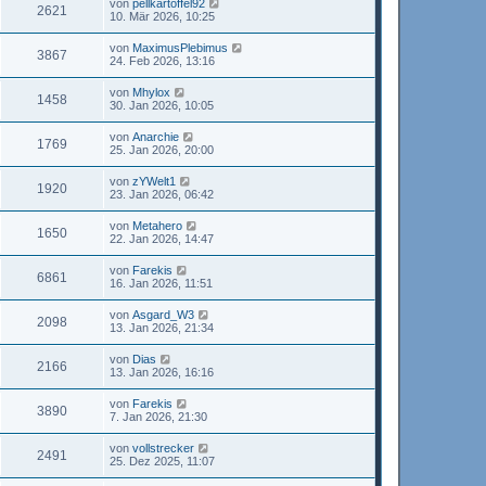
von
pellkartoffel92
2621
10. Mär 2026, 10:25
von
MaximusPlebimus
3867
24. Feb 2026, 13:16
von
Mhylox
1458
30. Jan 2026, 10:05
von
Anarchie
1769
25. Jan 2026, 20:00
von
zYWelt1
1920
23. Jan 2026, 06:42
von
Metahero
1650
22. Jan 2026, 14:47
von
Farekis
6861
16. Jan 2026, 11:51
von
Asgard_W3
2098
13. Jan 2026, 21:34
von
Dias
2166
13. Jan 2026, 16:16
von
Farekis
3890
7. Jan 2026, 21:30
von
vollstrecker
2491
25. Dez 2025, 11:07