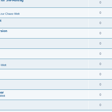
t für SW-Auftrag
0
0
 zur Chaos-Welt
t
0
rsion
0
0
0
0
-Welt
0
0
bar
0
Welt
0