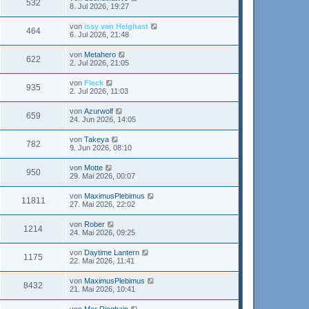
532
8. Jul 2026, 19:27
von
issy van Helghast
464
6. Jul 2026, 21:48
von
Metahero
622
2. Jul 2026, 21:05
von
Fleck
935
2. Jul 2026, 11:03
von
Azurwolf
659
24. Jun 2026, 14:05
von
Takeya
782
9. Jun 2026, 08:10
von
Motte
950
29. Mai 2026, 00:07
von
MaximusPlebimus
11811
27. Mai 2026, 22:02
von
Rober
1214
24. Mai 2026, 09:25
von
Daytime Lantern
1175
22. Mai 2026, 11:41
von
MaximusPlebimus
8432
21. Mai 2026, 10:41