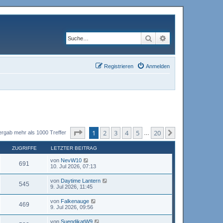
Suche
Erweiterte Suche
Registrieren
Anmelden
Seite
1
von
20
1
2
3
4
5
20
Nächste
ergab mehr als 1000 Treffer
…
ZUGRIFFE
LETZTER BEITRAG
von
NevW10
691
10. Jul 2026, 07:13
von
Daytime Lantern
545
9. Jul 2026, 11:45
von
Falkenauge
469
9. Jul 2026, 09:56
von
SuendikatW9