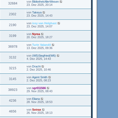
von
BibliothekAllerWesen
32684
23. Dez 2025, 20:14
von
Takeya
2302
23. Dez 2025, 14:43
von
issy van Helghast
2190
23. Dez 2025, 14:07
von
Nyrea
3199
20. Dez 2025, 18:27
von
Turin Valandil
36978
13. Dez 2025, 09:36
von
(W5)Siegfried(W6)
3132
4. Dez 2025, 14:43
von
Drachi
3215
2. Dez 2025, 10:46
von
Agent Smith
3145
2. Dez 2025, 08:23
von
sgr011566
38923
29. Nov 2025, 08:43
von
Eliana
4236
28. Nov 2025, 18:53
von
Sotrax
4656
26. Nov 2025, 18:13