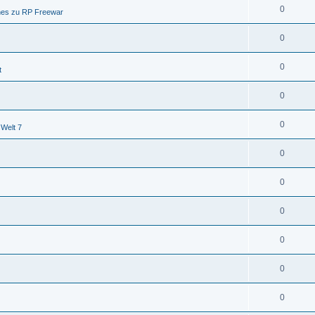
0
nes zu RP Freewar
0
0
t
0
0
 Welt 7
0
0
0
0
0
0