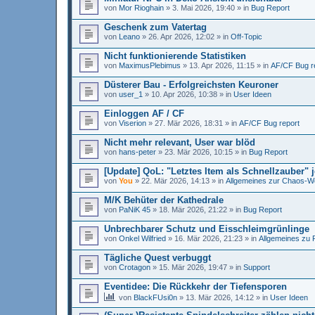
von
Mor Rioghain
»
3. Mai 2026, 19:40
» in
Bug Report
Geschenk zum Vatertag
von
Leano
»
26. Apr 2026, 12:02
» in
Off-Topic
Nicht funktionierende Statistiken
von
MaximusPlebimus
»
13. Apr 2026, 11:15
» in
AF/CF Bug r
Düsterer Bau - Erfolgreichsten Keuroner
von
user_1
»
10. Apr 2026, 10:38
» in
User Ideen
Einloggen AF / CF
von
Viserion
»
27. Mär 2026, 18:31
» in
AF/CF Bug report
Nicht mehr relevant, User war blöd
von
hans-peter
»
23. Mär 2026, 10:15
» in
Bug Report
[Update] QoL: "Letztes Item als Schnellzauber" je
von
You
»
22. Mär 2026, 14:13
» in
Allgemeines zur Chaos-We
M/K Behüter der Kathedrale
von
PaNiK 45
»
18. Mär 2026, 21:22
» in
Bug Report
Unbrechbarer Schutz und Eisschleimgrünlinge
von
Onkel Wilfried
»
16. Mär 2026, 21:23
» in
Allgemeines zu 
Tägliche Quest verbuggt
von
Crotagon
»
15. Mär 2026, 19:47
» in
Support
Eventidee: Die Rückkehr der Tiefensporen
von
BlackFUsi0n
»
13. Mär 2026, 14:12
» in
User Ideen