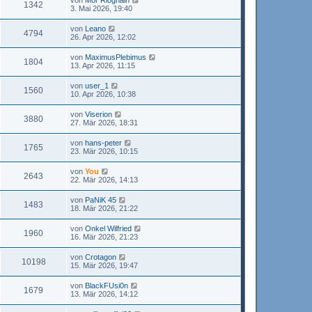
von
Mor Rioghain
1342
3. Mai 2026, 19:40
von
Leano
4794
26. Apr 2026, 12:02
von
MaximusPlebimus
1804
13. Apr 2026, 11:15
von
user_1
1560
10. Apr 2026, 10:38
von
Viserion
3880
27. Mär 2026, 18:31
von
hans-peter
1765
23. Mär 2026, 10:15
von
You
2643
22. Mär 2026, 14:13
von
PaNiK 45
1483
18. Mär 2026, 21:22
von
Onkel Wilfried
1960
16. Mär 2026, 21:23
von
Crotagon
10198
15. Mär 2026, 19:47
von
BlackFUsi0n
1679
13. Mär 2026, 14:12