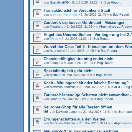
von
SuendikatW9
»
8. Jul 2026, 19:27
» in
Bug Report
Transaktionsfehler Versunkene Stadt
von
issy van Helghast
»
6. Jul 2026, 21:48
» in
Bug Report
Zauberöl: explosiver Goldnebel - Messungen
von
Metahero
»
2. Jul 2026, 21:05
» in
Allgemeines zu Freewa
Angel des Unermüdlichen - Verlängerung bei 2 
von
Fleck
»
2. Jul 2026, 11:03
» in
Bug Report
Wurzel der Oase Teil 3 - Interaktion mit dem W
von
Azurwolf
»
24. Jun 2026, 14:05
» in
Bug Report
Charakterfähigkeit-training endet nicht
von
Takeya
»
9. Jun 2026, 08:10
» in
Bug Report
Spezialfertigkeit geht nicht
von
Motte
»
29. Mai 2026, 00:07
» in
Bug Report
Koch - Minusgeschäft oder falsche Rechnung?
von
MaximusPlebimus
»
27. Mai 2026, 22:02
» in
AF/CF Bug r
Zauberöl: lebendige Schatten nicht anwendbar -
von
Rober
»
24. Mai 2026, 09:25
» in
Bug Report
Keuroner-Shop für alle Rassen öffnen
von
Daytime Lantern
»
22. Mai 2026, 11:41
» in
User Idee
Errungenschaften aus den Welten
von
MaximusPlebimus
»
21. Mai 2026, 10:41
» in
Allgemeines
Miniatur-NPC in Deko-Ansicht unsichtbar