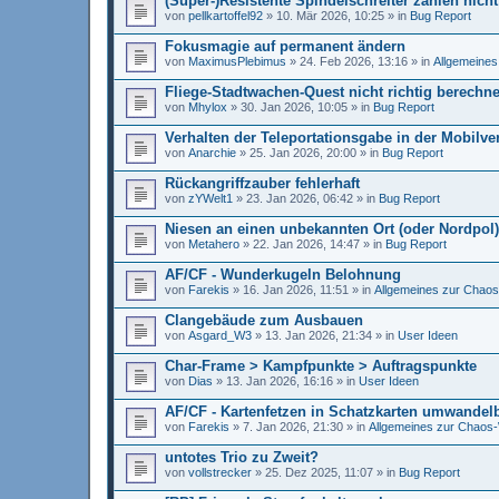
(Super-)Resistente Spindelschreiter zählen nich
von
pellkartoffel92
»
10. Mär 2026, 10:25
» in
Bug Report
Fokusmagie auf permanent ändern
von
MaximusPlebimus
»
24. Feb 2026, 13:16
» in
Allgemeines
Fliege-Stadtwachen-Quest nicht richtig berechne
von
Mhylox
»
30. Jan 2026, 10:05
» in
Bug Report
Verhalten der Teleportationsgabe in der Mobilve
von
Anarchie
»
25. Jan 2026, 20:00
» in
Bug Report
Rückangriffzauber fehlerhaft
von
zYWelt1
»
23. Jan 2026, 06:42
» in
Bug Report
Niesen an einen unbekannten Ort (oder Nordpol)
von
Metahero
»
22. Jan 2026, 14:47
» in
Bug Report
AF/CF - Wunderkugeln Belohnung
von
Farekis
»
16. Jan 2026, 11:51
» in
Allgemeines zur Chaos
Clangebäude zum Ausbauen
von
Asgard_W3
»
13. Jan 2026, 21:34
» in
User Ideen
Char-Frame > Kampfpunkte > Auftragspunkte
von
Dias
»
13. Jan 2026, 16:16
» in
User Ideen
AF/CF - Kartenfetzen in Schatzkarten umwandel
von
Farekis
»
7. Jan 2026, 21:30
» in
Allgemeines zur Chaos-
untotes Trio zu Zweit?
von
vollstrecker
»
25. Dez 2025, 11:07
» in
Bug Report