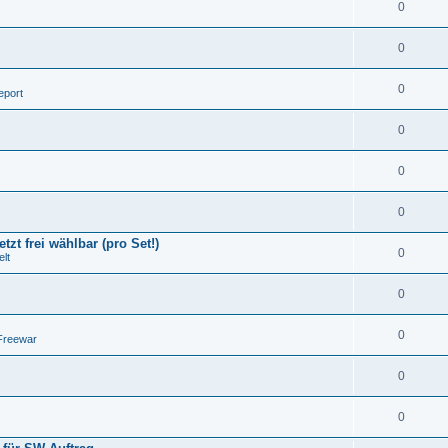
0
0
0
eport
0
0
0
tzt frei wählbar (pro Set!)
0
lt
0
0
Freewar
0
0