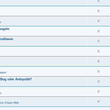
0
0
0
r
Angeln
0
urzelbaum
0
0
0
0
eport
 Bug oder Antiquität?
0
0
n
0
 zur Chaos-Welt