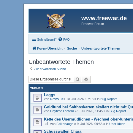
www.freewar.de
Freewar Forum
Schnellzugriff
FAQ
Foren-Übersicht
Suche
Unbeantwortete Themen
Unbeantwortete Themen
Zur erweiterten Suche
Suche
Erweiterte Suche
THEMEN
Laggs
von
NevW10
»
10. Jul 2026, 07:13
» in
Bug Report
Goldfund bei Salthoskarten skaliert nicht mit Q
von
Daytime Lantern
»
9. Jul 2026, 11:45
» in
Bug Report
Kette des Unermüdlichen - Wechsel ober-/unteri
von
Falkenauge
»
9. Jul 2026, 09:56
» in
User Ideen
Schusswaffen Chara