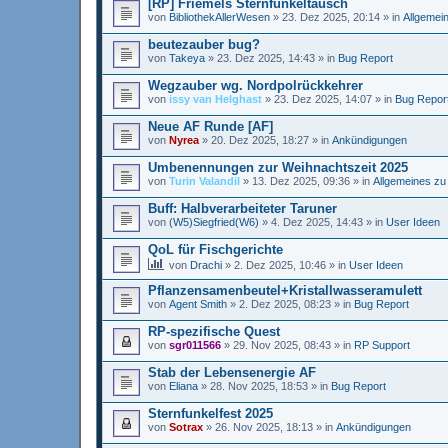
[RP] Friemels Sternfunkeltausch
von
BibliothekAllerWesen
»
23. Dez 2025, 20:14
» in
Allgemei
beutezauber bug?
von
Takeya
»
23. Dez 2025, 14:43
» in
Bug Report
Wegzauber wg. Nordpolrückkehrer
von
issy van Helghast
»
23. Dez 2025, 14:07
» in
Bug Repor
Neue AF Runde [AF]
von
Nyrea
»
20. Dez 2025, 18:27
» in
Ankündigungen
Umbenennungen zur Weihnachtszeit 2025
von
Turin Valandil
»
13. Dez 2025, 09:36
» in
Allgemeines zu
Buff: Halbverarbeiteter Taruner
von
(W5)Siegfried(W6)
»
4. Dez 2025, 14:43
» in
User Ideen
QoL für Fischgerichte
von
Drachi
»
2. Dez 2025, 10:46
» in
User Ideen
Pflanzensamenbeutel+Kristallwasseramulett
von
Agent Smith
»
2. Dez 2025, 08:23
» in
Bug Report
RP-spezifische Quest
von
sgr011566
»
29. Nov 2025, 08:43
» in
RP Support
Stab der Lebensenergie AF
von
Eliana
»
28. Nov 2025, 18:53
» in
Bug Report
Sternfunkelfest 2025
von
Sotrax
»
26. Nov 2025, 18:13
» in
Ankündigungen