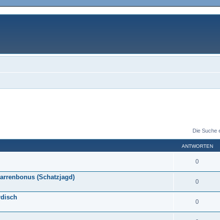
Die Suche 
ANTWORTEN
0
uarrenbonus (Schatzjagd)
0
rdisch
0