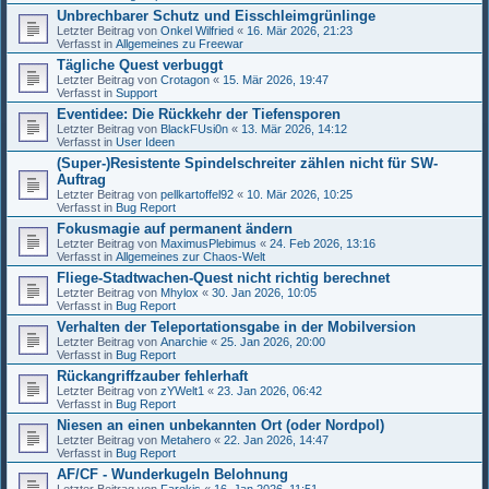
Unbrechbarer Schutz und Eisschleimgrünlinge
Letzter Beitrag von
Onkel Wilfried
«
16. Mär 2026, 21:23
Verfasst in
Allgemeines zu Freewar
Tägliche Quest verbuggt
Letzter Beitrag von
Crotagon
«
15. Mär 2026, 19:47
Verfasst in
Support
Eventidee: Die Rückkehr der Tiefensporen
Letzter Beitrag von
BlackFUsi0n
«
13. Mär 2026, 14:12
Verfasst in
User Ideen
(Super-)Resistente Spindelschreiter zählen nicht für SW-
Auftrag
Letzter Beitrag von
pellkartoffel92
«
10. Mär 2026, 10:25
Verfasst in
Bug Report
Fokusmagie auf permanent ändern
Letzter Beitrag von
MaximusPlebimus
«
24. Feb 2026, 13:16
Verfasst in
Allgemeines zur Chaos-Welt
Fliege-Stadtwachen-Quest nicht richtig berechnet
Letzter Beitrag von
Mhylox
«
30. Jan 2026, 10:05
Verfasst in
Bug Report
Verhalten der Teleportationsgabe in der Mobilversion
Letzter Beitrag von
Anarchie
«
25. Jan 2026, 20:00
Verfasst in
Bug Report
Rückangriffzauber fehlerhaft
Letzter Beitrag von
zYWelt1
«
23. Jan 2026, 06:42
Verfasst in
Bug Report
Niesen an einen unbekannten Ort (oder Nordpol)
Letzter Beitrag von
Metahero
«
22. Jan 2026, 14:47
Verfasst in
Bug Report
AF/CF - Wunderkugeln Belohnung
Letzter Beitrag von
Farekis
«
16. Jan 2026, 11:51