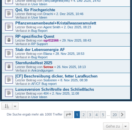
Letzter Beitrag von
(W5)Siegfried(W6)
«
4. Dez 2025, 14:43
Verfasst in
User Ideen
QoL für Fischgerichte
Letzter Beitrag von
Drachi
«
2. Dez 2025, 10:46
Verfasst in
User Ideen
Pflanzensamenbeutel+Kristallwasseramulett
Letzter Beitrag von
Agent Smith
«
2. Dez 2025, 08:23
Verfasst in
Bug Report
RP-spezifische Quest
Letzter Beitrag von
sgr011566
«
29. Nov 2025, 08:43
Verfasst in
RP Support
Stab der Lebensenergie AF
Letzter Beitrag von
Eliana
«
28. Nov 2025, 18:53
Verfasst in
Bug Report
Sternfunkelfest 2025
Letzter Beitrag von
Sotrax
«
26. Nov 2025, 18:13
Verfasst in
Ankündigungen
[CF] Beschreiibung dicker, fetter Larafkuchen
Letzter Beitrag von
Südosten
«
8. Nov 2025, 08:38
Verfasst in
AF/CF Bug report
Luxusversion Schriftrolle des Schließfachs
Letzter Beitrag von
404
«
2. Nov 2025, 11:08
Verfasst in
User Ideen
Seite
1
von
20
1
2
3
4
5
20
Nä
Die Suche ergab mehr als 1000 Treffer
…
Gehe zu