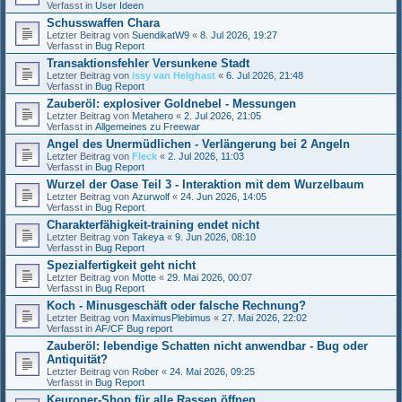
Verfasst in
User Ideen
Schusswaffen Chara
Letzter Beitrag von
SuendikatW9
«
8. Jul 2026, 19:27
Verfasst in
Bug Report
Transaktionsfehler Versunkene Stadt
Letzter Beitrag von
issy van Helghast
«
6. Jul 2026, 21:48
Verfasst in
Bug Report
Zauberöl: explosiver Goldnebel - Messungen
Letzter Beitrag von
Metahero
«
2. Jul 2026, 21:05
Verfasst in
Allgemeines zu Freewar
Angel des Unermüdlichen - Verlängerung bei 2 Angeln
Letzter Beitrag von
Fleck
«
2. Jul 2026, 11:03
Verfasst in
Bug Report
Wurzel der Oase Teil 3 - Interaktion mit dem Wurzelbaum
Letzter Beitrag von
Azurwolf
«
24. Jun 2026, 14:05
Verfasst in
Bug Report
Charakterfähigkeit-training endet nicht
Letzter Beitrag von
Takeya
«
9. Jun 2026, 08:10
Verfasst in
Bug Report
Spezialfertigkeit geht nicht
Letzter Beitrag von
Motte
«
29. Mai 2026, 00:07
Verfasst in
Bug Report
Koch - Minusgeschäft oder falsche Rechnung?
Letzter Beitrag von
MaximusPlebimus
«
27. Mai 2026, 22:02
Verfasst in
AF/CF Bug report
Zauberöl: lebendige Schatten nicht anwendbar - Bug oder
Antiquität?
Letzter Beitrag von
Rober
«
24. Mai 2026, 09:25
Verfasst in
Bug Report
Keuroner-Shop für alle Rassen öffnen