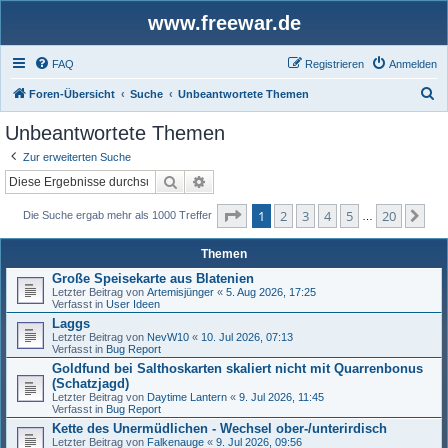
www.freewar.de
FAQ
Registrieren
Anmelden
S
Foren-Übersicht
Suche
Unbeantwortete Themen
u
Unbeantwortete Themen
c
Zur erweiterten Suche
h
Suche
Erweiterte Suche
e
Seite
1
von
20
1
2
3
4
5
20
Nä
Die Suche ergab mehr als 1000 Treffer
…
Themen
Große Speisekarte aus Blatenien
Letzter Beitrag von
Artemisjünger
«
5. Aug 2026, 17:25
Verfasst in
User Ideen
Laggs
Letzter Beitrag von
NevW10
«
10. Jul 2026, 07:13
Verfasst in
Bug Report
Goldfund bei Salthoskarten skaliert nicht mit Quarrenbonus
(Schatzjagd)
Letzter Beitrag von
Daytime Lantern
«
9. Jul 2026, 11:45
Verfasst in
Bug Report
Kette des Unermüdlichen - Wechsel ober-/unterirdisch
Letzter Beitrag von
Falkenauge
«
9. Jul 2026, 09:56