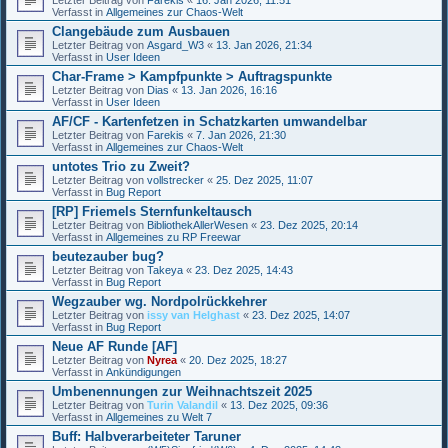
Verfasst in
Allgemeines zur Chaos-Welt
Clangebäude zum Ausbauen
Letzter Beitrag von
Asgard_W3
«
13. Jan 2026, 21:34
Verfasst in
User Ideen
Char-Frame > Kampfpunkte > Auftragspunkte
Letzter Beitrag von
Dias
«
13. Jan 2026, 16:16
Verfasst in
User Ideen
AF/CF - Kartenfetzen in Schatzkarten umwandelbar
Letzter Beitrag von
Farekis
«
7. Jan 2026, 21:30
Verfasst in
Allgemeines zur Chaos-Welt
untotes Trio zu Zweit?
Letzter Beitrag von
vollstrecker
«
25. Dez 2025, 11:07
Verfasst in
Bug Report
[RP] Friemels Sternfunkeltausch
Letzter Beitrag von
BibliothekAllerWesen
«
23. Dez 2025, 20:14
Verfasst in
Allgemeines zu RP Freewar
beutezauber bug?
Letzter Beitrag von
Takeya
«
23. Dez 2025, 14:43
Verfasst in
Bug Report
Wegzauber wg. Nordpolrückkehrer
Letzter Beitrag von
issy van Helghast
«
23. Dez 2025, 14:07
Verfasst in
Bug Report
Neue AF Runde [AF]
Letzter Beitrag von
Nyrea
«
20. Dez 2025, 18:27
Verfasst in
Ankündigungen
Umbenennungen zur Weihnachtszeit 2025
Letzter Beitrag von
Turin Valandil
«
13. Dez 2025, 09:36
Verfasst in
Allgemeines zu Welt 7
Buff: Halbverarbeiteter Taruner