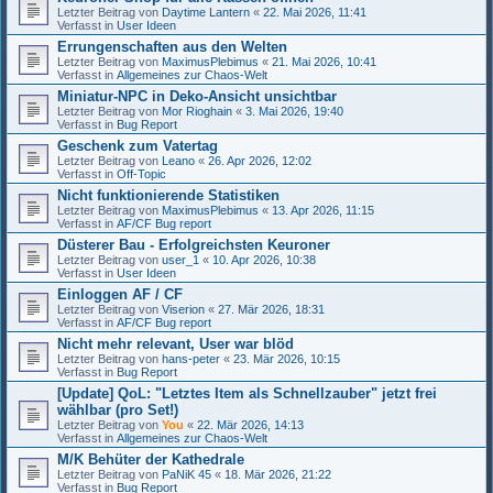
Letzter Beitrag von
Daytime Lantern
«
22. Mai 2026, 11:41
Verfasst in
User Ideen
Errungenschaften aus den Welten
Letzter Beitrag von
MaximusPlebimus
«
21. Mai 2026, 10:41
Verfasst in
Allgemeines zur Chaos-Welt
Miniatur-NPC in Deko-Ansicht unsichtbar
Letzter Beitrag von
Mor Rioghain
«
3. Mai 2026, 19:40
Verfasst in
Bug Report
Geschenk zum Vatertag
Letzter Beitrag von
Leano
«
26. Apr 2026, 12:02
Verfasst in
Off-Topic
Nicht funktionierende Statistiken
Letzter Beitrag von
MaximusPlebimus
«
13. Apr 2026, 11:15
Verfasst in
AF/CF Bug report
Düsterer Bau - Erfolgreichsten Keuroner
Letzter Beitrag von
user_1
«
10. Apr 2026, 10:38
Verfasst in
User Ideen
Einloggen AF / CF
Letzter Beitrag von
Viserion
«
27. Mär 2026, 18:31
Verfasst in
AF/CF Bug report
Nicht mehr relevant, User war blöd
Letzter Beitrag von
hans-peter
«
23. Mär 2026, 10:15
Verfasst in
Bug Report
[Update] QoL: "Letztes Item als Schnellzauber" jetzt frei
wählbar (pro Set!)
Letzter Beitrag von
You
«
22. Mär 2026, 14:13
Verfasst in
Allgemeines zur Chaos-Welt
M/K Behüter der Kathedrale
Letzter Beitrag von
PaNiK 45
«
18. Mär 2026, 21:22
Verfasst in
Bug Report