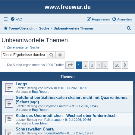
www.freewar.de
FAQ
Registrieren
Anmelden
S
Foren-Übersicht
Suche
Unbeantwortete Themen
u
Unbeantwortete Themen
c
Zur erweiterten Suche
h
Suche
Erweiterte Suche
e
Seite
1
von
20
1
2
3
4
5
20
Nä
Die Suche ergab mehr als 1000 Treffer
…
Themen
Laggs
Letzter Beitrag von
NevW10
«
10. Jul 2026, 07:13
Verfasst in
Bug Report
Goldfund bei Salthoskarten skaliert nicht mit Quarrenbonus
(Schatzjagd)
Letzter Beitrag von
Daytime Lantern
«
9. Jul 2026, 11:45
Verfasst in
Bug Report
Kette des Unermüdlichen - Wechsel ober-/unterirdisch
Letzter Beitrag von
Falkenauge
«
9. Jul 2026, 09:56
Verfasst in
User Ideen
Schusswaffen Chara
Letzter Beitrag von
SuendikatW9
«
8. Jul 2026, 19:27