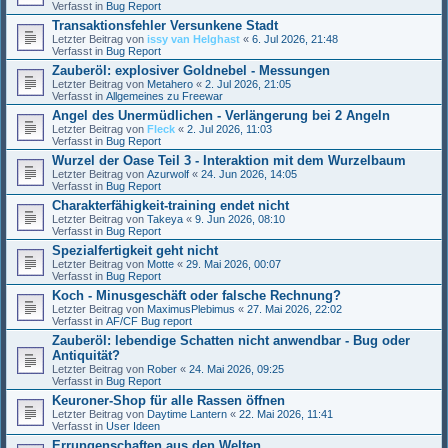
Verfasst in
Bug Report
Transaktionsfehler Versunkene Stadt
Letzter Beitrag von
issy van Helghast
«
6. Jul 2026, 21:48
Verfasst in
Bug Report
Zauberöl: explosiver Goldnebel - Messungen
Letzter Beitrag von
Metahero
«
2. Jul 2026, 21:05
Verfasst in
Allgemeines zu Freewar
Angel des Unermüdlichen - Verlängerung bei 2 Angeln
Letzter Beitrag von
Fleck
«
2. Jul 2026, 11:03
Verfasst in
Bug Report
Wurzel der Oase Teil 3 - Interaktion mit dem Wurzelbaum
Letzter Beitrag von
Azurwolf
«
24. Jun 2026, 14:05
Verfasst in
Bug Report
Charakterfähigkeit-training endet nicht
Letzter Beitrag von
Takeya
«
9. Jun 2026, 08:10
Verfasst in
Bug Report
Spezialfertigkeit geht nicht
Letzter Beitrag von
Motte
«
29. Mai 2026, 00:07
Verfasst in
Bug Report
Koch - Minusgeschäft oder falsche Rechnung?
Letzter Beitrag von
MaximusPlebimus
«
27. Mai 2026, 22:02
Verfasst in
AF/CF Bug report
Zauberöl: lebendige Schatten nicht anwendbar - Bug oder
Antiquität?
Letzter Beitrag von
Rober
«
24. Mai 2026, 09:25
Verfasst in
Bug Report
Keuroner-Shop für alle Rassen öffnen
Letzter Beitrag von
Daytime Lantern
«
22. Mai 2026, 11:41
Verfasst in
User Ideen
Errungenschaften aus den Welten