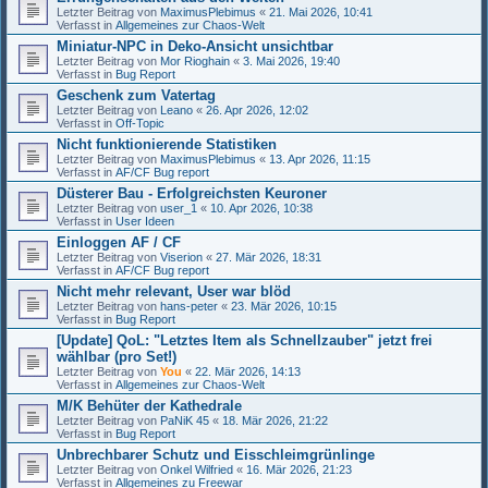
Letzter Beitrag von
MaximusPlebimus
«
21. Mai 2026, 10:41
Verfasst in
Allgemeines zur Chaos-Welt
Miniatur-NPC in Deko-Ansicht unsichtbar
Letzter Beitrag von
Mor Rioghain
«
3. Mai 2026, 19:40
Verfasst in
Bug Report
Geschenk zum Vatertag
Letzter Beitrag von
Leano
«
26. Apr 2026, 12:02
Verfasst in
Off-Topic
Nicht funktionierende Statistiken
Letzter Beitrag von
MaximusPlebimus
«
13. Apr 2026, 11:15
Verfasst in
AF/CF Bug report
Düsterer Bau - Erfolgreichsten Keuroner
Letzter Beitrag von
user_1
«
10. Apr 2026, 10:38
Verfasst in
User Ideen
Einloggen AF / CF
Letzter Beitrag von
Viserion
«
27. Mär 2026, 18:31
Verfasst in
AF/CF Bug report
Nicht mehr relevant, User war blöd
Letzter Beitrag von
hans-peter
«
23. Mär 2026, 10:15
Verfasst in
Bug Report
[Update] QoL: "Letztes Item als Schnellzauber" jetzt frei
wählbar (pro Set!)
Letzter Beitrag von
You
«
22. Mär 2026, 14:13
Verfasst in
Allgemeines zur Chaos-Welt
M/K Behüter der Kathedrale
Letzter Beitrag von
PaNiK 45
«
18. Mär 2026, 21:22
Verfasst in
Bug Report
Unbrechbarer Schutz und Eisschleimgrünlinge
Letzter Beitrag von
Onkel Wilfried
«
16. Mär 2026, 21:23
Verfasst in
Allgemeines zu Freewar