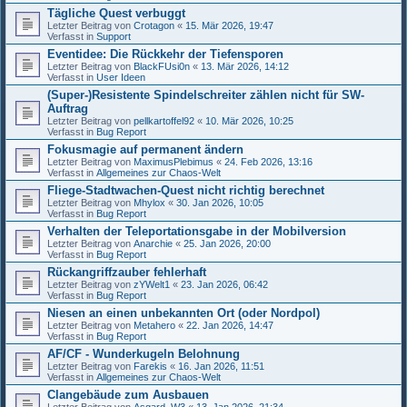
Tägliche Quest verbuggt
Letzter Beitrag von
Crotagon
«
15. Mär 2026, 19:47
Verfasst in
Support
Eventidee: Die Rückkehr der Tiefensporen
Letzter Beitrag von
BlackFUsi0n
«
13. Mär 2026, 14:12
Verfasst in
User Ideen
(Super-)Resistente Spindelschreiter zählen nicht für SW-
Auftrag
Letzter Beitrag von
pellkartoffel92
«
10. Mär 2026, 10:25
Verfasst in
Bug Report
Fokusmagie auf permanent ändern
Letzter Beitrag von
MaximusPlebimus
«
24. Feb 2026, 13:16
Verfasst in
Allgemeines zur Chaos-Welt
Fliege-Stadtwachen-Quest nicht richtig berechnet
Letzter Beitrag von
Mhylox
«
30. Jan 2026, 10:05
Verfasst in
Bug Report
Verhalten der Teleportationsgabe in der Mobilversion
Letzter Beitrag von
Anarchie
«
25. Jan 2026, 20:00
Verfasst in
Bug Report
Rückangriffzauber fehlerhaft
Letzter Beitrag von
zYWelt1
«
23. Jan 2026, 06:42
Verfasst in
Bug Report
Niesen an einen unbekannten Ort (oder Nordpol)
Letzter Beitrag von
Metahero
«
22. Jan 2026, 14:47
Verfasst in
Bug Report
AF/CF - Wunderkugeln Belohnung
Letzter Beitrag von
Farekis
«
16. Jan 2026, 11:51
Verfasst in
Allgemeines zur Chaos-Welt
Clangebäude zum Ausbauen
Letzter Beitrag von
Asgard_W3
«
13. Jan 2026, 21:34