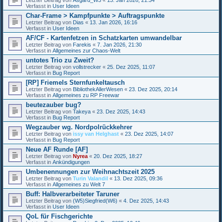
Verfasst in
User Ideen
Char-Frame > Kampfpunkte > Auftragspunkte
Letzter Beitrag von
Dias
«
13. Jan 2026, 16:16
Verfasst in
User Ideen
AF/CF - Kartenfetzen in Schatzkarten umwandelbar
Letzter Beitrag von
Farekis
«
7. Jan 2026, 21:30
Verfasst in
Allgemeines zur Chaos-Welt
untotes Trio zu Zweit?
Letzter Beitrag von
vollstrecker
«
25. Dez 2025, 11:07
Verfasst in
Bug Report
[RP] Friemels Sternfunkeltausch
Letzter Beitrag von
BibliothekAllerWesen
«
23. Dez 2025, 20:14
Verfasst in
Allgemeines zu RP Freewar
beutezauber bug?
Letzter Beitrag von
Takeya
«
23. Dez 2025, 14:43
Verfasst in
Bug Report
Wegzauber wg. Nordpolrückkehrer
Letzter Beitrag von
issy van Helghast
«
23. Dez 2025, 14:07
Verfasst in
Bug Report
Neue AF Runde [AF]
Letzter Beitrag von
Nyrea
«
20. Dez 2025, 18:27
Verfasst in
Ankündigungen
Umbenennungen zur Weihnachtszeit 2025
Letzter Beitrag von
Turin Valandil
«
13. Dez 2025, 09:36
Verfasst in
Allgemeines zu Welt 7
Buff: Halbverarbeiteter Taruner
Letzter Beitrag von
(W5)Siegfried(W6)
«
4. Dez 2025, 14:43
Verfasst in
User Ideen
QoL für Fischgerichte