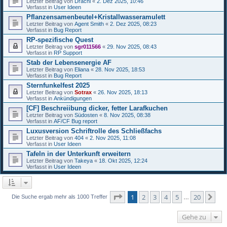
Letzter Beitrag von
Drachi
«
2. Dez 2025, 10:46
Verfasst in
User Ideen
Pflanzensamenbeutel+Kristallwasseramulett
Letzter Beitrag von
Agent Smith
«
2. Dez 2025, 08:23
Verfasst in
Bug Report
RP-spezifische Quest
Letzter Beitrag von
sgr011566
«
29. Nov 2025, 08:43
Verfasst in
RP Support
Stab der Lebensenergie AF
Letzter Beitrag von
Eliana
«
28. Nov 2025, 18:53
Verfasst in
Bug Report
Sternfunkelfest 2025
Letzter Beitrag von
Sotrax
«
26. Nov 2025, 18:13
Verfasst in
Ankündigungen
[CF] Beschreiibung dicker, fetter Larafkuchen
Letzter Beitrag von
Südosten
«
8. Nov 2025, 08:38
Verfasst in
AF/CF Bug report
Luxusversion Schriftrolle des Schließfachs
Letzter Beitrag von
404
«
2. Nov 2025, 11:08
Verfasst in
User Ideen
Tafeln in der Unterkunft erweitern
Letzter Beitrag von
Takeya
«
18. Okt 2025, 12:24
Verfasst in
User Ideen
Seite
1
von
20
1
2
3
4
5
20
Nä
Die Suche ergab mehr als 1000 Treffer
…
Gehe zu