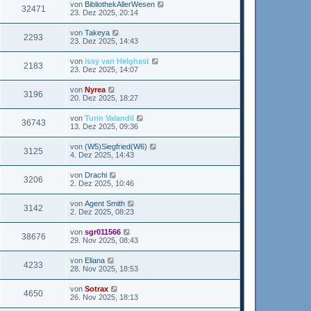
von
BibliothekAllerWesen
32471
23. Dez 2025, 20:14
von
Takeya
2293
23. Dez 2025, 14:43
von
issy van Helghast
2183
23. Dez 2025, 14:07
von
Nyrea
3196
20. Dez 2025, 18:27
von
Turin Valandil
36743
13. Dez 2025, 09:36
von
(W5)Siegfried(W6)
3125
4. Dez 2025, 14:43
von
Drachi
3206
2. Dez 2025, 10:46
von
Agent Smith
3142
2. Dez 2025, 08:23
von
sgr011566
38676
29. Nov 2025, 08:43
von
Eliana
4233
28. Nov 2025, 18:53
von
Sotrax
4650
26. Nov 2025, 18:13