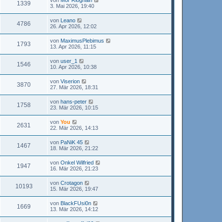
von
Mor Rioghain
1339
3. Mai 2026, 19:40
von
Leano
4786
26. Apr 2026, 12:02
von
MaximusPlebimus
1793
13. Apr 2026, 11:15
von
user_1
1546
10. Apr 2026, 10:38
von
Viserion
3870
27. Mär 2026, 18:31
von
hans-peter
1758
23. Mär 2026, 10:15
von
You
2631
22. Mär 2026, 14:13
von
PaNiK 45
1467
18. Mär 2026, 21:22
von
Onkel Wilfried
1947
16. Mär 2026, 21:23
von
Crotagon
10193
15. Mär 2026, 19:47
von
BlackFUsi0n
1669
13. Mär 2026, 14:12