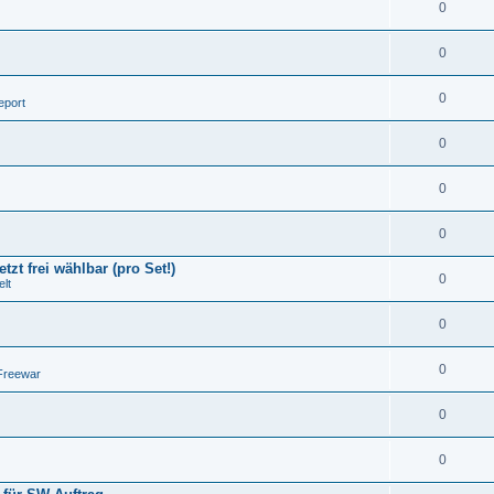
0
0
0
eport
0
0
0
tzt frei wählbar (pro Set!)
0
lt
0
0
Freewar
0
0