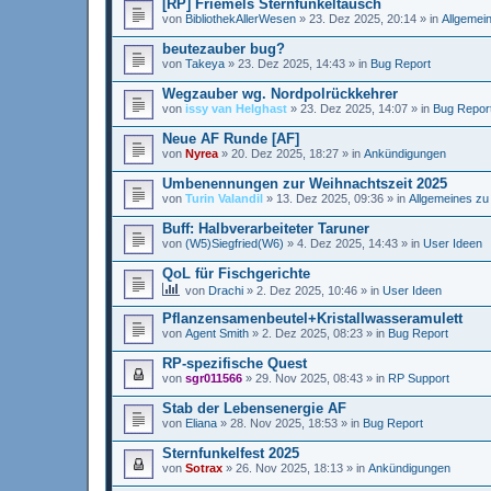
[RP] Friemels Sternfunkeltausch
von
BibliothekAllerWesen
»
23. Dez 2025, 20:14
» in
Allgemei
beutezauber bug?
von
Takeya
»
23. Dez 2025, 14:43
» in
Bug Report
Wegzauber wg. Nordpolrückkehrer
von
issy van Helghast
»
23. Dez 2025, 14:07
» in
Bug Repor
Neue AF Runde [AF]
von
Nyrea
»
20. Dez 2025, 18:27
» in
Ankündigungen
Umbenennungen zur Weihnachtszeit 2025
von
Turin Valandil
»
13. Dez 2025, 09:36
» in
Allgemeines zu
Buff: Halbverarbeiteter Taruner
von
(W5)Siegfried(W6)
»
4. Dez 2025, 14:43
» in
User Ideen
QoL für Fischgerichte
von
Drachi
»
2. Dez 2025, 10:46
» in
User Ideen
Pflanzensamenbeutel+Kristallwasseramulett
von
Agent Smith
»
2. Dez 2025, 08:23
» in
Bug Report
RP-spezifische Quest
von
sgr011566
»
29. Nov 2025, 08:43
» in
RP Support
Stab der Lebensenergie AF
von
Eliana
»
28. Nov 2025, 18:53
» in
Bug Report
Sternfunkelfest 2025
von
Sotrax
»
26. Nov 2025, 18:13
» in
Ankündigungen