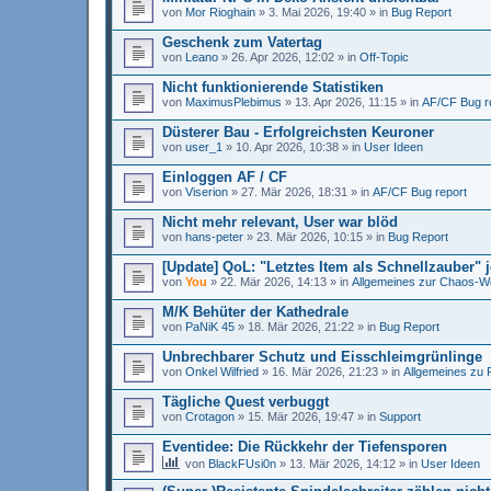
von
Mor Rioghain
»
3. Mai 2026, 19:40
» in
Bug Report
Geschenk zum Vatertag
von
Leano
»
26. Apr 2026, 12:02
» in
Off-Topic
Nicht funktionierende Statistiken
von
MaximusPlebimus
»
13. Apr 2026, 11:15
» in
AF/CF Bug r
Düsterer Bau - Erfolgreichsten Keuroner
von
user_1
»
10. Apr 2026, 10:38
» in
User Ideen
Einloggen AF / CF
von
Viserion
»
27. Mär 2026, 18:31
» in
AF/CF Bug report
Nicht mehr relevant, User war blöd
von
hans-peter
»
23. Mär 2026, 10:15
» in
Bug Report
[Update] QoL: "Letztes Item als Schnellzauber" je
von
You
»
22. Mär 2026, 14:13
» in
Allgemeines zur Chaos-We
M/K Behüter der Kathedrale
von
PaNiK 45
»
18. Mär 2026, 21:22
» in
Bug Report
Unbrechbarer Schutz und Eisschleimgrünlinge
von
Onkel Wilfried
»
16. Mär 2026, 21:23
» in
Allgemeines zu 
Tägliche Quest verbuggt
von
Crotagon
»
15. Mär 2026, 19:47
» in
Support
Eventidee: Die Rückkehr der Tiefensporen
von
BlackFUsi0n
»
13. Mär 2026, 14:12
» in
User Ideen