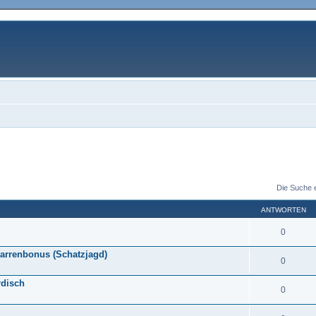
Die Suche 
ANTWORTEN
0
uarrenbonus (Schatzjagd)
0
rdisch
0