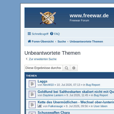
www.freewar.de
Freewar Forum
Schnellzugriff
FAQ
Foren-Übersicht
Suche
Unbeantwortete Themen
Unbeantwortete Themen
Zur erweiterten Suche
Suche
Erweiterte Suche
THEMEN
Laggs
von
NevW10
»
10. Jul 2026, 07:13
» in
Bug Report
Goldfund bei Salthoskarten skaliert nicht mit Q
von
Daytime Lantern
»
9. Jul 2026, 11:45
» in
Bug Report
Kette des Unermüdlichen - Wechsel ober-/unteri
von
Falkenauge
»
9. Jul 2026, 09:56
» in
User Ideen
Schusswaffen Chara