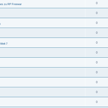
0
nes zu RP Freewar
0
0
t
0
0
 Welt 7
0
0
0
0
0
0