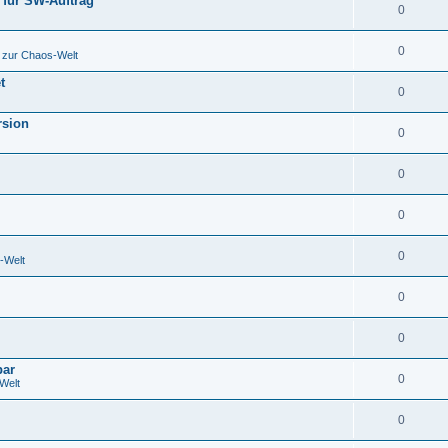
t für SW-Auftrag
0
0
 zur Chaos-Welt
t
0
rsion
0
0
0
0
-Welt
0
0
bar
0
Welt
0