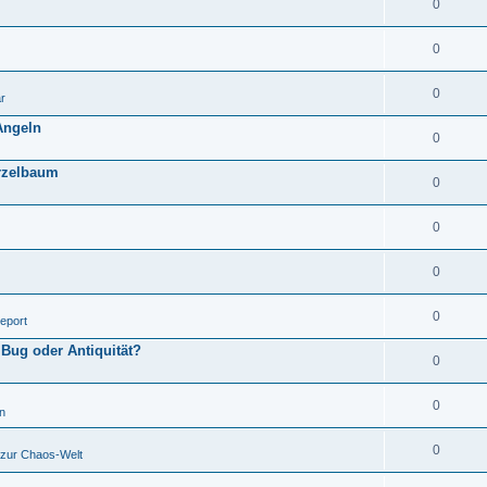
0
0
0
r
Angeln
0
urzelbaum
0
0
0
0
eport
 Bug oder Antiquität?
0
0
n
0
 zur Chaos-Welt