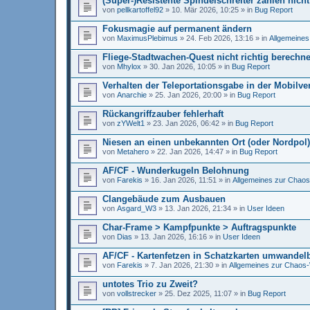
(Super-)Resistente Spindelschreiter zählen nich
von
pellkartoffel92
»
10. Mär 2026, 10:25
» in
Bug Report
Fokusmagie auf permanent ändern
von
MaximusPlebimus
»
24. Feb 2026, 13:16
» in
Allgemeines
Fliege-Stadtwachen-Quest nicht richtig berechne
von
Mhylox
»
30. Jan 2026, 10:05
» in
Bug Report
Verhalten der Teleportationsgabe in der Mobilve
von
Anarchie
»
25. Jan 2026, 20:00
» in
Bug Report
Rückangriffzauber fehlerhaft
von
zYWelt1
»
23. Jan 2026, 06:42
» in
Bug Report
Niesen an einen unbekannten Ort (oder Nordpol)
von
Metahero
»
22. Jan 2026, 14:47
» in
Bug Report
AF/CF - Wunderkugeln Belohnung
von
Farekis
»
16. Jan 2026, 11:51
» in
Allgemeines zur Chaos
Clangebäude zum Ausbauen
von
Asgard_W3
»
13. Jan 2026, 21:34
» in
User Ideen
Char-Frame > Kampfpunkte > Auftragspunkte
von
Dias
»
13. Jan 2026, 16:16
» in
User Ideen
AF/CF - Kartenfetzen in Schatzkarten umwandel
von
Farekis
»
7. Jan 2026, 21:30
» in
Allgemeines zur Chaos-
untotes Trio zu Zweit?
von
vollstrecker
»
25. Dez 2025, 11:07
» in
Bug Report