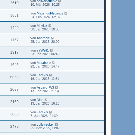
von
pellkartoffel92
2610
10. Mär 2026, 10:25
von
MaximusPlebimus
3861
24. Feb 2026, 13:16
von
Mhylox
1449
30. Jan 2026, 10:05
von
Anarchie
1767
25. Jan 2026, 20:00
von
zYWelt1
1917
23. Jan 2026, 06:42
von
Metahero
1645
22. Jan 2026, 14:47
von
Farekis
6850
16. Jan 2026, 11:51
von
Asgard_W3
2087
13. Jan 2026, 21:34
von
Dias
2160
13. Jan 2026, 16:16
von
Farekis
3880
7. Jan 2026, 21:30
von
vollstrecker
2479
25. Dez 2025, 11:07