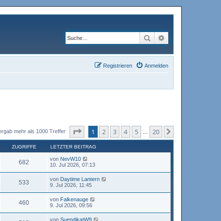
Suche
Erweiterte Suche
Registrieren
Anmelden
Seite
1
von
20
1
2
3
4
5
20
Nächste
ergab mehr als 1000 Treffer
…
ZUGRIFFE
LETZTER BEITRAG
von
NevW10
682
10. Jul 2026, 07:13
von
Daytime Lantern
533
9. Jul 2026, 11:45
von
Falkenauge
460
9. Jul 2026, 09:56
von
SuendikatW9