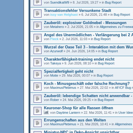
von
SuendikatW9
»
8. Jul 2026, 19:27
» in
Bug Report
Transaktionsfehler Versunkene Stadt
von
issy van Helghast
»
6. Jul 2026, 21:48
» in
Bug Report
Zauberöl: explosiver Goldnebel - Messungen
von
Metahero
»
2. Jul 2026, 21:05
» in
Allgemeines zu Freewa
Angel des Unermüdlichen - Verlängerung bei 2 
von
Fleck
»
2. Jul 2026, 11:03
» in
Bug Report
Wurzel der Oase Teil 3 - Interaktion mit dem W
von
Azurwolf
»
24. Jun 2026, 14:05
» in
Bug Report
Charakterfähigkeit-training endet nicht
von
Takeya
»
9. Jun 2026, 08:10
» in
Bug Report
Spezialfertigkeit geht nicht
von
Motte
»
29. Mai 2026, 00:07
» in
Bug Report
Koch - Minusgeschäft oder falsche Rechnung?
von
MaximusPlebimus
»
27. Mai 2026, 22:02
» in
AF/CF Bug r
Zauberöl: lebendige Schatten nicht anwendbar -
von
Rober
»
24. Mai 2026, 09:25
» in
Bug Report
Keuroner-Shop für alle Rassen öffnen
von
Daytime Lantern
»
22. Mai 2026, 11:41
» in
User Idee
Errungenschaften aus den Welten
von
MaximusPlebimus
»
21. Mai 2026, 10:41
» in
Allgemeines
Miniatur-NPC in Deko-Ansicht unsichtbar