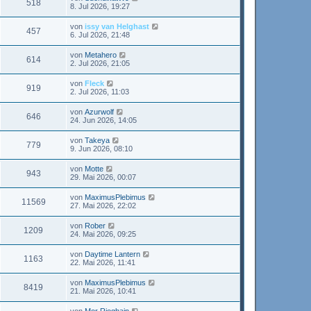
518
8. Jul 2026, 19:27
von
issy van Helghast
457
6. Jul 2026, 21:48
von
Metahero
614
2. Jul 2026, 21:05
von
Fleck
919
2. Jul 2026, 11:03
von
Azurwolf
646
24. Jun 2026, 14:05
von
Takeya
779
9. Jun 2026, 08:10
von
Motte
943
29. Mai 2026, 00:07
von
MaximusPlebimus
11569
27. Mai 2026, 22:02
von
Rober
1209
24. Mai 2026, 09:25
von
Daytime Lantern
1163
22. Mai 2026, 11:41
von
MaximusPlebimus
8419
21. Mai 2026, 10:41