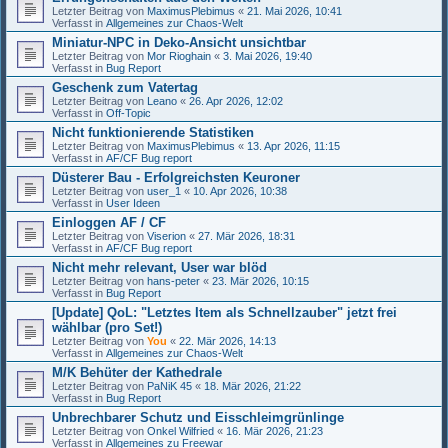
Letzter Beitrag von
MaximusPlebimus
«
21. Mai 2026, 10:41
Verfasst in
Allgemeines zur Chaos-Welt
Miniatur-NPC in Deko-Ansicht unsichtbar
Letzter Beitrag von
Mor Rioghain
«
3. Mai 2026, 19:40
Verfasst in
Bug Report
Geschenk zum Vatertag
Letzter Beitrag von
Leano
«
26. Apr 2026, 12:02
Verfasst in
Off-Topic
Nicht funktionierende Statistiken
Letzter Beitrag von
MaximusPlebimus
«
13. Apr 2026, 11:15
Verfasst in
AF/CF Bug report
Düsterer Bau - Erfolgreichsten Keuroner
Letzter Beitrag von
user_1
«
10. Apr 2026, 10:38
Verfasst in
User Ideen
Einloggen AF / CF
Letzter Beitrag von
Viserion
«
27. Mär 2026, 18:31
Verfasst in
AF/CF Bug report
Nicht mehr relevant, User war blöd
Letzter Beitrag von
hans-peter
«
23. Mär 2026, 10:15
Verfasst in
Bug Report
[Update] QoL: "Letztes Item als Schnellzauber" jetzt frei
wählbar (pro Set!)
Letzter Beitrag von
You
«
22. Mär 2026, 14:13
Verfasst in
Allgemeines zur Chaos-Welt
M/K Behüter der Kathedrale
Letzter Beitrag von
PaNiK 45
«
18. Mär 2026, 21:22
Verfasst in
Bug Report
Unbrechbarer Schutz und Eisschleimgrünlinge
Letzter Beitrag von
Onkel Wilfried
«
16. Mär 2026, 21:23
Verfasst in
Allgemeines zu Freewar