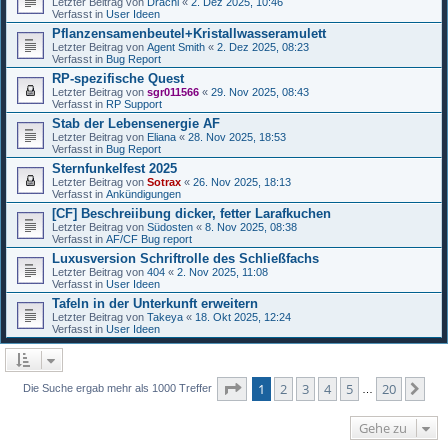
Letzter Beitrag von
Drachi
«
2. Dez 2025, 10:46
Verfasst in
User Ideen
Pflanzensamenbeutel+Kristallwasseramulett
Letzter Beitrag von
Agent Smith
«
2. Dez 2025, 08:23
Verfasst in
Bug Report
RP-spezifische Quest
Letzter Beitrag von
sgr011566
«
29. Nov 2025, 08:43
Verfasst in
RP Support
Stab der Lebensenergie AF
Letzter Beitrag von
Eliana
«
28. Nov 2025, 18:53
Verfasst in
Bug Report
Sternfunkelfest 2025
Letzter Beitrag von
Sotrax
«
26. Nov 2025, 18:13
Verfasst in
Ankündigungen
[CF] Beschreiibung dicker, fetter Larafkuchen
Letzter Beitrag von
Südosten
«
8. Nov 2025, 08:38
Verfasst in
AF/CF Bug report
Luxusversion Schriftrolle des Schließfachs
Letzter Beitrag von
404
«
2. Nov 2025, 11:08
Verfasst in
User Ideen
Tafeln in der Unterkunft erweitern
Letzter Beitrag von
Takeya
«
18. Okt 2025, 12:24
Verfasst in
User Ideen
Seite
1
von
20
1
2
3
4
5
20
Nä
Die Suche ergab mehr als 1000 Treffer
…
Gehe zu