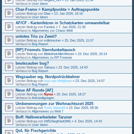
Verfasst in
User Ideen
Char-Frame > Kampfpunkte > Auftragspunkte
Letzter Beitrag von
Dias
«
13. Jan 2026, 16:16
Verfasst in
User Ideen
AF/CF - Kartenfetzen in Schatzkarten umwandelbar
Letzter Beitrag von
Farekis
«
7. Jan 2026, 21:30
Verfasst in
Allgemeines zur Chaos-Welt
untotes Trio zu Zweit?
Letzter Beitrag von
vollstrecker
«
25. Dez 2025, 11:07
Verfasst in
Bug Report
[RP] Friemels Sternfunkeltausch
Letzter Beitrag von
BibliothekAllerWesen
«
23. Dez 2025, 20:14
Verfasst in
Allgemeines zu RP Freewar
beutezauber bug?
Letzter Beitrag von
Takeya
«
23. Dez 2025, 14:43
Verfasst in
Bug Report
Wegzauber wg. Nordpolrückkehrer
Letzter Beitrag von
issy van Helghast
«
23. Dez 2025, 14:07
Verfasst in
Bug Report
Neue AF Runde [AF]
Letzter Beitrag von
Nyrea
«
20. Dez 2025, 18:27
Verfasst in
Ankündigungen
Umbenennungen zur Weihnachtszeit 2025
Letzter Beitrag von
Turin Valandil
«
13. Dez 2025, 09:36
Verfasst in
Allgemeines zu Welt 7
Buff: Halbverarbeiteter Taruner
Letzter Beitrag von
(W5)Siegfried(W6)
«
4. Dez 2025, 14:43
Verfasst in
User Ideen
QoL für Fischgerichte