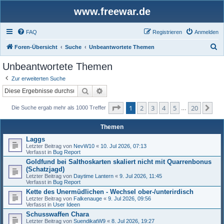
www.freewar.de
FAQ
Registrieren
Anmelden
S
Foren-Übersicht
Suche
Unbeantwortete Themen
u
Unbeantwortete Themen
c
Zur erweiterten Suche
h
Suche
Erweiterte Suche
e
Seite
1
von
20
1
2
3
4
5
20
Nä
Die Suche ergab mehr als 1000 Treffer
…
Themen
Laggs
Letzter Beitrag von
NevW10
«
10. Jul 2026, 07:13
Verfasst in
Bug Report
Goldfund bei Salthoskarten skaliert nicht mit Quarrenbonus
(Schatzjagd)
Letzter Beitrag von
Daytime Lantern
«
9. Jul 2026, 11:45
Verfasst in
Bug Report
Kette des Unermüdlichen - Wechsel ober-/unterirdisch
Letzter Beitrag von
Falkenauge
«
9. Jul 2026, 09:56
Verfasst in
User Ideen
Schusswaffen Chara
Letzter Beitrag von
SuendikatW9
«
8. Jul 2026, 19:27