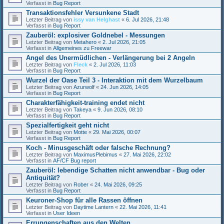
Verfasst in
Bug Report
Transaktionsfehler Versunkene Stadt
Letzter Beitrag von
issy van Helghast
«
6. Jul 2026, 21:48
Verfasst in
Bug Report
Zauberöl: explosiver Goldnebel - Messungen
Letzter Beitrag von
Metahero
«
2. Jul 2026, 21:05
Verfasst in
Allgemeines zu Freewar
Angel des Unermüdlichen - Verlängerung bei 2 Angeln
Letzter Beitrag von
Fleck
«
2. Jul 2026, 11:03
Verfasst in
Bug Report
Wurzel der Oase Teil 3 - Interaktion mit dem Wurzelbaum
Letzter Beitrag von
Azurwolf
«
24. Jun 2026, 14:05
Verfasst in
Bug Report
Charakterfähigkeit-training endet nicht
Letzter Beitrag von
Takeya
«
9. Jun 2026, 08:10
Verfasst in
Bug Report
Spezialfertigkeit geht nicht
Letzter Beitrag von
Motte
«
29. Mai 2026, 00:07
Verfasst in
Bug Report
Koch - Minusgeschäft oder falsche Rechnung?
Letzter Beitrag von
MaximusPlebimus
«
27. Mai 2026, 22:02
Verfasst in
AF/CF Bug report
Zauberöl: lebendige Schatten nicht anwendbar - Bug oder
Antiquität?
Letzter Beitrag von
Rober
«
24. Mai 2026, 09:25
Verfasst in
Bug Report
Keuroner-Shop für alle Rassen öffnen
Letzter Beitrag von
Daytime Lantern
«
22. Mai 2026, 11:41
Verfasst in
User Ideen
Errungenschaften aus den Welten