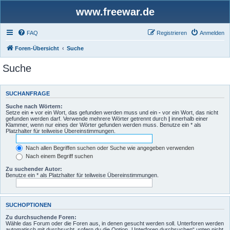
www.freewar.de
FAQ
Registrieren
Anmelden
Foren-Übersicht
Suche
Suche
SUCHANFRAGE
Suche nach Wörtern:
Setze ein
+
vor ein Wort, das gefunden werden muss und ein
-
vor ein Wort, das nicht
gefunden werden darf. Verwende mehrere Wörter getrennt durch
|
innerhalb einer
Klammer, wenn nur eines der Wörter gefunden werden muss. Benutze ein * als
Platzhalter für teilweise Übereinstimmungen.
Nach allen Begriffen suchen oder Suche wie angegeben verwenden
Nach einem Begriff suchen
Zu suchender Autor:
Benutze ein * als Platzhalter für teilweise Übereinstimmungen.
SUCHOPTIONEN
Zu durchsuchende Foren:
Wähle das Forum oder die Foren aus, in denen gesucht werden soll. Unterforen werden
automatisch mit durchsucht, sofern du die Option „Unterforen durchsuchen“ unten nicht