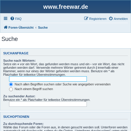
www.freewar.de
FAQ
Registrieren
Anmelden
Foren-Übersicht
Suche
Suche
SUCHANFRAGE
Suche nach Wörtern:
Setze ein
+
vor ein Wort, das gefunden werden muss und ein
-
vor ein Wort, das nicht
gefunden werden darf. Verwende mehrere Wörter getrennt durch
|
innerhalb einer
Klammer, wenn nur eines der Wörter gefunden werden muss. Benutze ein * als
Platzhalter für teilweise Übereinstimmungen.
Nach allen Begriffen suchen oder Suche wie angegeben verwenden
Nach einem Begriff suchen
Zu suchender Autor:
Benutze ein * als Platzhalter für teilweise Übereinstimmungen.
SUCHOPTIONEN
Zu durchsuchende Foren:
Wähle das Forum oder die Foren aus, in denen gesucht werden soll. Unterforen werden
automatisch mit durchsucht, sofern du die Option „Unterforen durchsuchen“ unten nicht