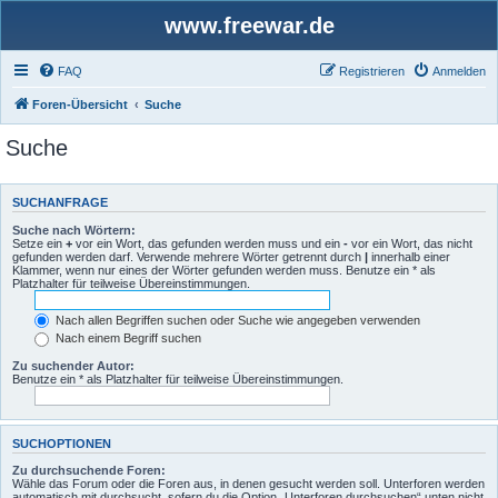
www.freewar.de
FAQ
Registrieren
Anmelden
Foren-Übersicht
Suche
Suche
SUCHANFRAGE
Suche nach Wörtern:
Setze ein
+
vor ein Wort, das gefunden werden muss und ein
-
vor ein Wort, das nicht
gefunden werden darf. Verwende mehrere Wörter getrennt durch
|
innerhalb einer
Klammer, wenn nur eines der Wörter gefunden werden muss. Benutze ein * als
Platzhalter für teilweise Übereinstimmungen.
Nach allen Begriffen suchen oder Suche wie angegeben verwenden
Nach einem Begriff suchen
Zu suchender Autor:
Benutze ein * als Platzhalter für teilweise Übereinstimmungen.
SUCHOPTIONEN
Zu durchsuchende Foren:
Wähle das Forum oder die Foren aus, in denen gesucht werden soll. Unterforen werden
automatisch mit durchsucht, sofern du die Option „Unterforen durchsuchen“ unten nicht