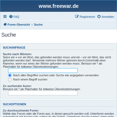
www.freewar.de
FAQ
Registrieren
Anmelden
Foren-Übersicht
Suche
Suche
SUCHANFRAGE
Suche nach Wörtern:
Setze ein
+
vor ein Wort, das gefunden werden muss und ein
-
vor ein Wort, das nicht
gefunden werden darf. Verwende mehrere Wörter getrennt durch
|
innerhalb einer
Klammer, wenn nur eines der Wörter gefunden werden muss. Benutze ein * als
Platzhalter für teilweise Übereinstimmungen.
Nach allen Begriffen suchen oder Suche wie angegeben verwenden
Nach einem Begriff suchen
Zu suchender Autor:
Benutze ein * als Platzhalter für teilweise Übereinstimmungen.
SUCHOPTIONEN
Zu durchsuchende Foren:
Wähle das Forum oder die Foren aus, in denen gesucht werden soll. Unterforen werden
automatisch mit durchsucht, sofern du die Option „Unterforen durchsuchen“ unten nicht