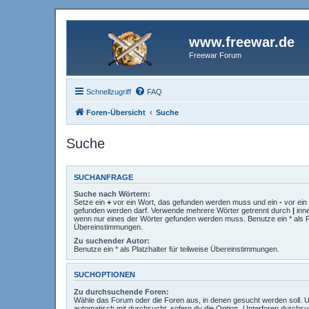
www.freewar.de
Freewar Forum
Schnellzugriff
FAQ
Foren-Übersicht
Suche
Suche
SUCHANFRAGE
Suche nach Wörtern:
Setze ein
+
vor ein Wort, das gefunden werden muss und ein
-
vor ein 
gefunden werden darf. Verwende mehrere Wörter getrennt durch
|
inne
wenn nur eines der Wörter gefunden werden muss. Benutze ein * als Pla
Übereinstimmungen.
Zu suchender Autor:
Benutze ein * als Platzhalter für teilweise Übereinstimmungen.
SUCHOPTIONEN
Zu durchsuchende Foren:
Wähle das Forum oder die Foren aus, in denen gesucht werden soll. 
automatisch mit durchsucht, sofern du die Option „Unterforen durchsu