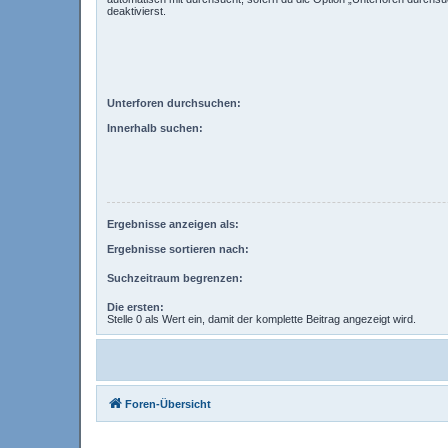
deaktivierst.
Unterforen durchsuchen:
Innerhalb suchen:
Ergebnisse anzeigen als:
Ergebnisse sortieren nach:
Suchzeitraum begrenzen:
Die ersten:
Stelle 0 als Wert ein, damit der komplette Beitrag angezeigt wird.
Foren-Übersicht